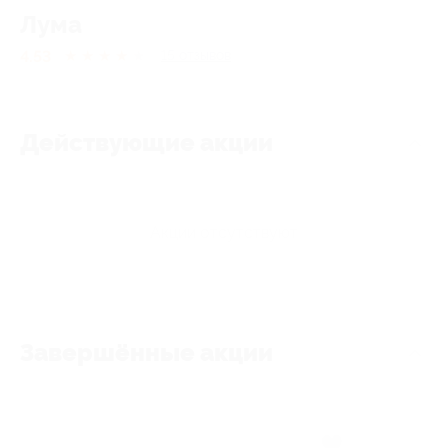
Лума
4.53
★
★
★
★
★
15
отзывов
Действующие акции
Акции отсутствуют
Завершённые акции