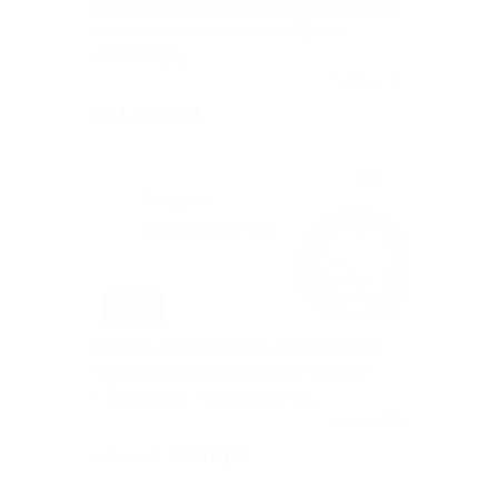
Отдых с завтраком и посещением сауны
в гостиничном комплексе «Лума»
ЯРОСЛАВЛЬ
Куплено 53
от 1 250 руб.
–65%
2 часа в финской сауне с бассейном и
караоке для компании до 10 человек
г. Ярославль, Московский пр.
б-р, д. 1
Куплено 199
560 руб.
1 600 руб.