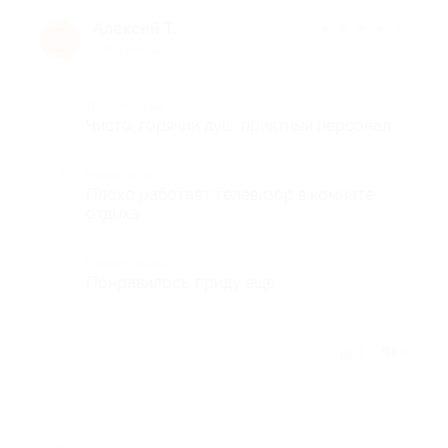
Алексей Т.
★
★
★
★
★
А
9 лет назад
Достоинства
Чисто, горячий душ, приятный персонал.
Недостатки
Плохо работает телевизор в комнате
отдыха
Комментарий
Понравилось, приду еще.
Отзыв полезен?
1
5