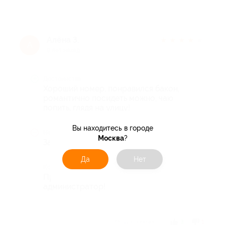
Алёна З.
★
★
★
★
★
А
9 лет назад
Достоинства
Хороший номер, понравился бакон,
романтично посидеть можно, чаю
попить, глядя на улицу!
Вы находитесь в городе
Недостатки
Москва
?
Завтра не понравился!
Да
Нет
Комментарий
Приятное место, вежливый
администратор!
Отзыв полезен?
3
1