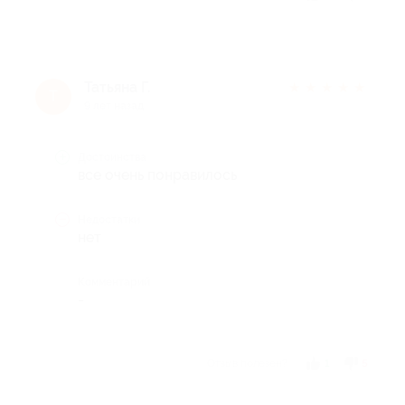
Татьяна Г.
★
★
★
★
★
Т
9 лет назад
Достоинства
все очень понравилось
Недостатки
нет
Комментарий
-
Отзыв полезен?
1
5