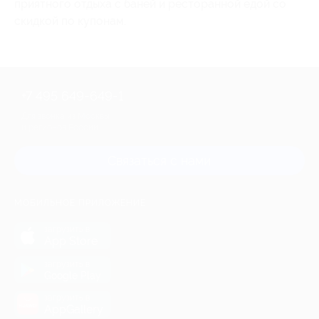
приятного отдыха с баней и ресторанной едой со
скидкой по купонам.
+7 495 649-649-1
Для звонка из Москвы
и регионов России
Связаться с нами
МОБИЛЬНОЕ ПРИЛОЖЕНИЕ
загрузить в
App Store
загрузить в
Google Play
загрузить в
AppGallery