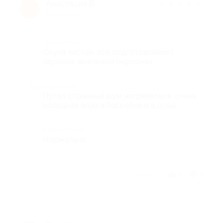
Анастасия В.
★
★
★
★
★
А
9 лет назад
Достоинства
Сауна чистая, все подготавливают
заранее, вежливый персонал.
Недостатки
Пугал странный шум нагревателя, очень
холодная вода в бассейне и в душе.
Комментарий
Нормально.
Отзыв полезен?
3
4