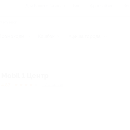
Для Вашего бизнеса
Блог
Франчайзинг
Воп
Промокоды
Кэшбэк
Афиша города
Mobil 1 Центр
4.87
★
★
★
★
★
47
отзывов