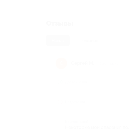
Отзывы
Новые
Полезные
Сергей М.
С
9 лет назад
Достоинства
-
Недостатки
-
Комментарий
Некоторые мои опасения под