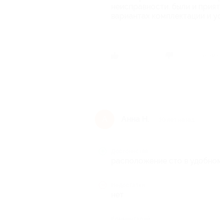
неисправности. были и прия
вариантах комплектации и у
Был ли 
Анна Н.
А
10 лет назад
Достоинства
расположение сто в удобно
Недостатки
нет
Комментарий