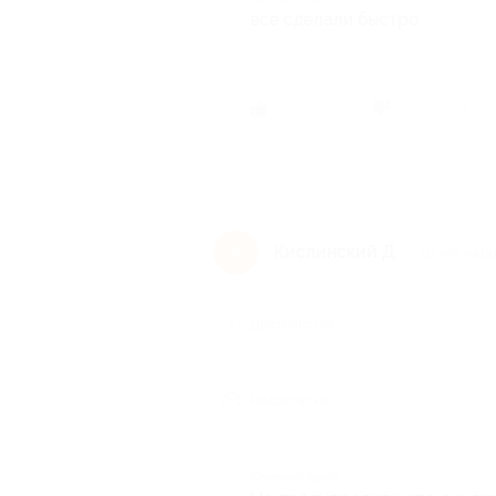
все сделали быстро
Был ли 
Кислинский Д.
К
10 лет наза
Достоинства
.
Недостатки
.
Комментарий