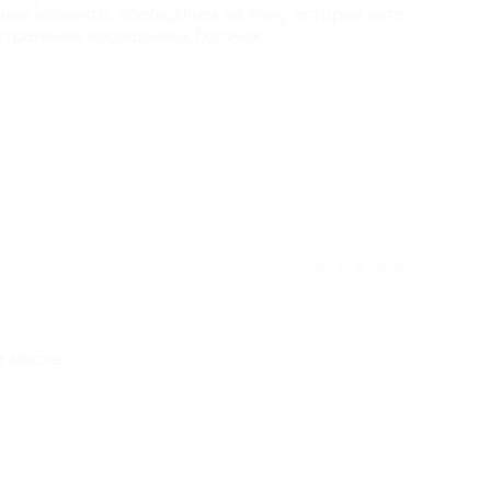
тные моменты, пообщались на тему истории авто,
странении врожденных болячек.
отзыв полезен для вас?
★
★
★
★
★
м месте