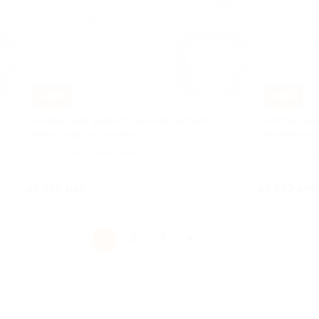
–65%
–65%
Комплексная диагностика автомобиля с
Комплексная
заменой масла или без
заменой мас
г. Краснодар, Дежнева ул, д. 37
г. Краснодар
о 24
Куплено 28
от 350 руб.
от 350 руб
1
2
3
4