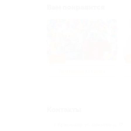
Вам понравится
-50%
-
р и педикюр
Развлечения для детей
Контакты
г. Краснодар, ул. Дежнева, д. 37