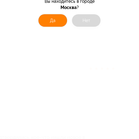
Вы находитесь в городе
Москва
?
Да
Нет
★
★
★
★
★
твердились, кое-что нашли новое в