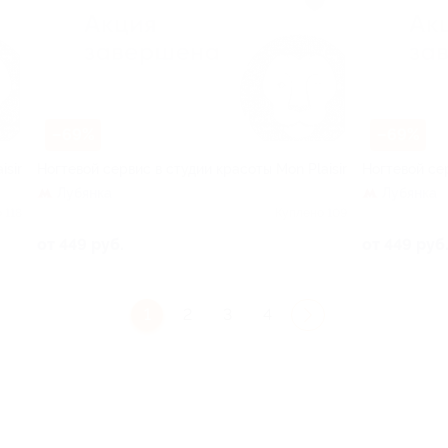
–69%
–69%
isir
Ногтевой сервис в студии красоты Mon Plaisir
Ногтевой сер
Лубянка
Лубянка
 118
Куплено 109
от 449 руб.
от 449 руб
1
2
3
4