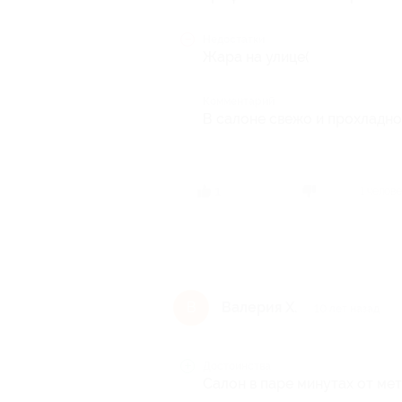
Недостатки
Жара на улице(
Комментарий
В салоне свежо и прохладно,
1 челов
1
Валерия Х.
В
10 лет назад
Достоинства
Салон в паре минутах от мет