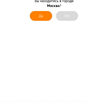
Вы находитесь в городе
Москва
?
Да
Нет
★
★
★
★
★
м в салоне Эффект Бабочки на Новокузнецкой,