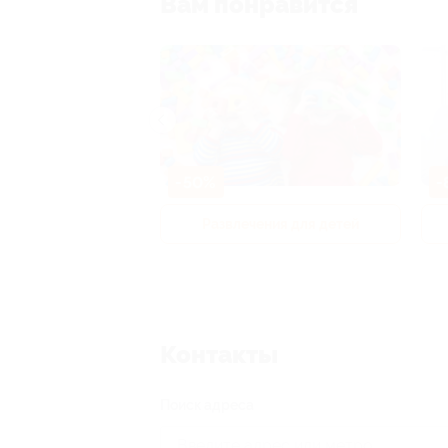
Вам понравится
-50%
-
р и педикюр
Развлечения для детей
Контакты
Поиск адреса