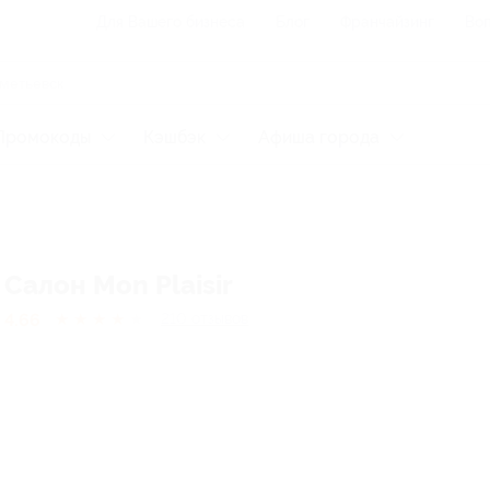
Для Вашего бизнеса
Блог
Франчайзинг
Воп
Промокоды
Кэшбэк
Афиша города
Салон Mon Plaisir
4.66
★
★
★
★
★
210
отзывов