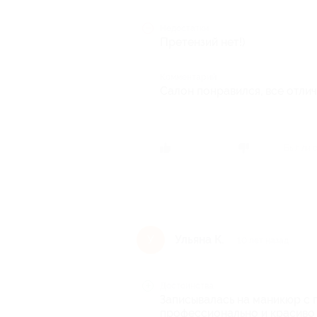
Недостатки
Претензий нет!)
Комментарий
Салон понравился, все отлич
Был ли 
Ульяна К.
У
10 лет назад
Достоинства
Записывалась на маникюр с 
профессионально и красиво