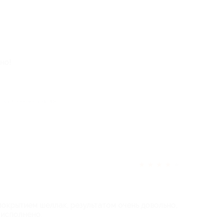
но!
отзыв полезен для вас?
★
★
★
★
★
покрытием шеллак, результатом очень довольно,
 исполнено.