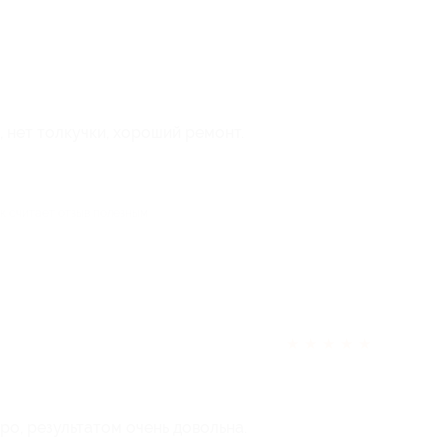
 нет толкучки, хороший ремонт.
ек считает отзыв полезным
★
★
★
★
★
ро, результатом очень довольна.