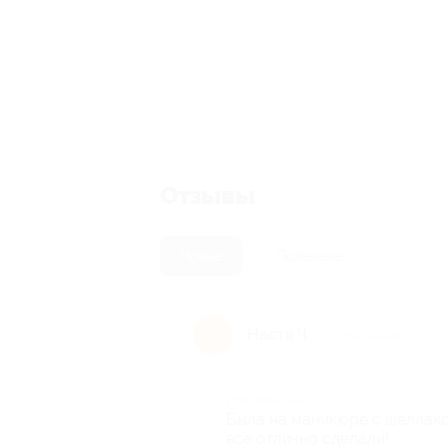
Отзывы
Новые
Полезные
Настя Ч.
Н
10 лет назад
Достоинства
Была на маникюре с шеллако
все отлично сделали!