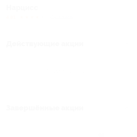
Нарцисс
4.81
★
★
★
★
★
414
отзывов
Действующие акции
Акции отсутствуют
Завершённые акции