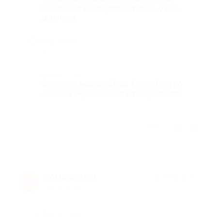
Салоном и мастером осталась очень
довольна.
Недостатки
-
Комментарий
Отличный мастер Юлия. Очень быстро
сделала окрашивание и тонирование.
Отзыв полезен?
gokhran_132 i.
★
★
★
★
★
g
3 года назад
Достоинства