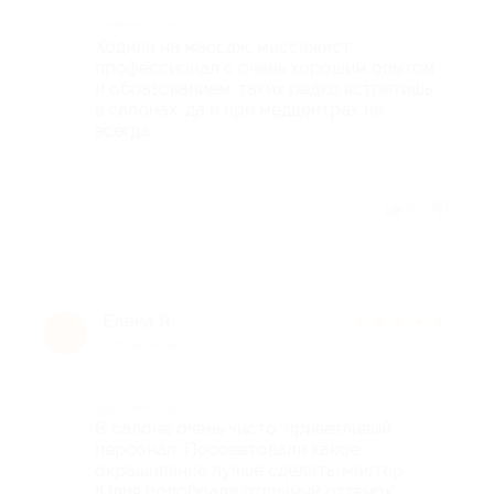
Комментарий
Ходила на массаж, массажист
профессионал с очень хорошим опытом
и образованием, таких редко встретишь
в салонах, да и при медцентрах не
всегда
Отзыв полезен?
2
Елена Я.
★
★
★
★
★
Е
3 года назад
Достоинства
В салоне очень чисто, приветливый
персонал. Посоветовали какое
окрашивание лучше сделать, мастер
Юлия подобрала отличный оттенок.