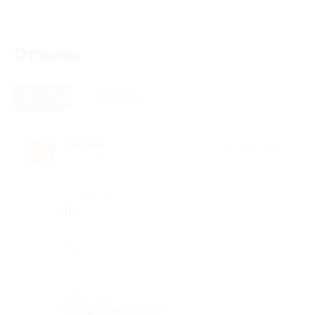
Отзывы
Новые
Полезные
Оксана
★
★
★
★
★
О
2 года назад
Достоинства
Всё
Недостатки
-
Комментарий
Прекрасный салон