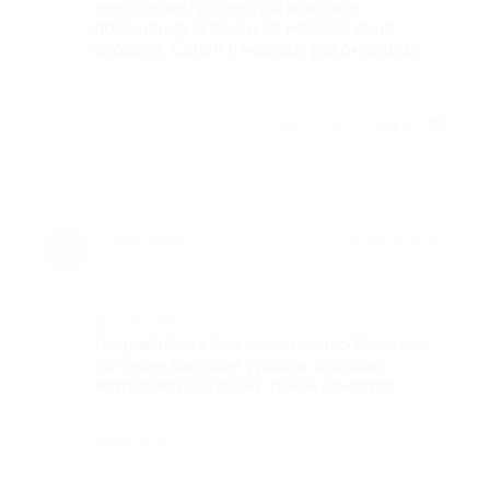
некоторые процедуры в первое
посещение. Я ещё и на массаж лица
сходила. Салон и массаж рекомендую!
Отзыв полезен?
2
★
★
★
★
★
3 года назад
Достоинства
Понравилось все, неожиданно было все
на очень высоком уровне, впервые
встречаю по Купону такое качество
Недостатки
-