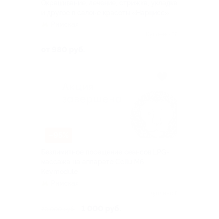
Окрашивание, лечение, стрижка, укладка
и другое в салоне красоты «Нарцисс»
Римская
Куплено 82
от 980 руб.
–95%
Безлимитное посещение сеансов LPG-
массажа на аппарате Cellu M6
Keymodule
Римская
Куплено 8
1 000 руб.
20 000 руб.