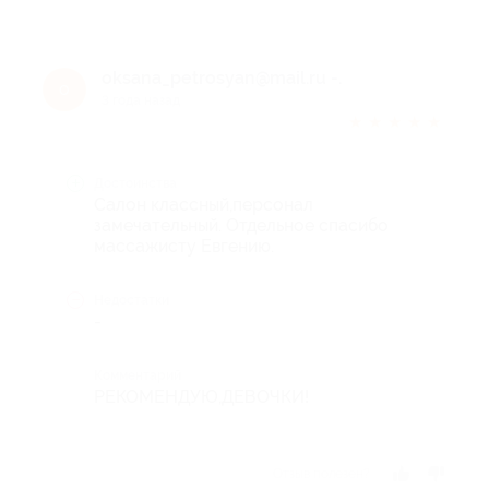
oksana_petrosyan@mail.ru -.
o
3 года назад
★
★
★
★
★
Достоинства
Салон классный,персонал
замечательный. Отдельное спасибо
массажисту Евгению.
Недостатки
-
Комментарий
РЕКОМЕНДУЮ,ДЕВОЧКИ!
Отзыв полезен?