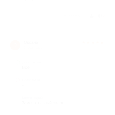
Отзыв полезен?
2
Оксана
★
★
★
★
★
О
2 года назад
Достоинства
Всё
Недостатки
-
Комментарий
Замечательный салон