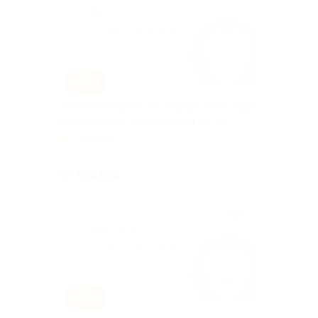
–77%
7-этапная чистка, RF-лифтинг кожи лица,
пластический spa-массаж и мн. др.
Римская
Куплено 24
от 460 руб.
–80%