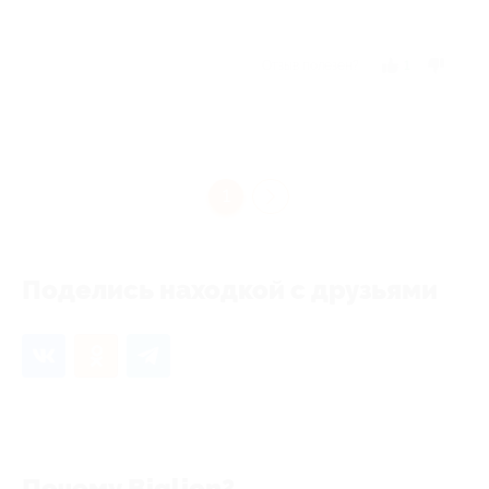
Отзыв полезен?
1
1
Поделись находкой с друзьями
Почему Biglion?