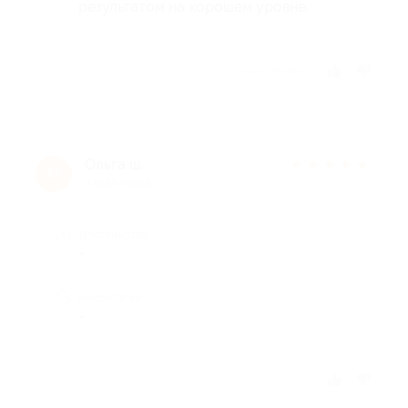
результатом на хорошем уровне.
Отзыв полезен?
Ольга ш.
★
★
★
★
★
О
3 года назад
Достоинства
-
Недостатки
-
Отзыв полезен?