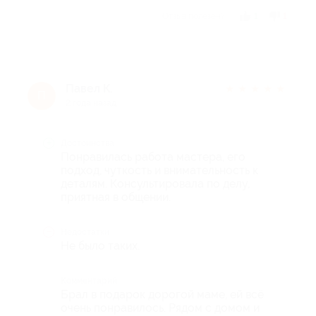
Отзыв полезен?
1
1
Павел К.
★
★
★
★
★
П
2 года назад
Достоинства
Понравилась работа мастера, его
подход, чуткость и внимательность к
деталям. Консультировала по делу,
приятная в общении.
Недостатки
Не было таких.
Комментарий
Брал в подарок дорогой маме, ей всё
очень понравилось. Рядом с домом и