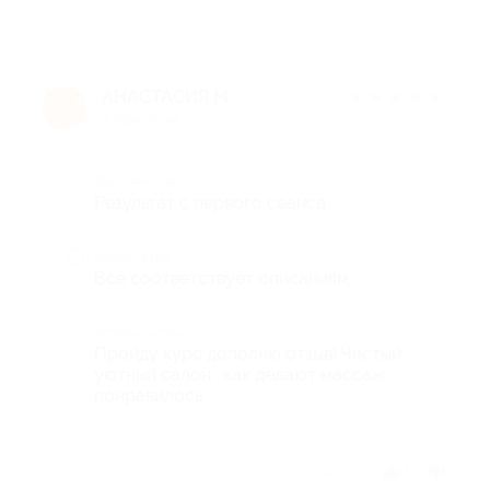
АНАСТАСИЯ М.
★
★
★
★
★
А
3 года назад
Достоинства
Результат с первого сеанса
Недостатки
Все соответствует описаниям
Комментарий
Пройду курс дополню отзыв! Чистый
уютный салон , как делают массаж
понравилось.
Отзыв полезен?
1