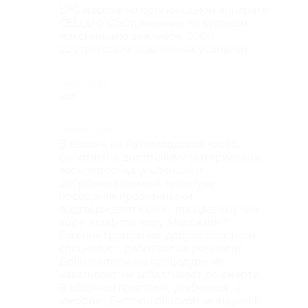
LPG массаж на оригинальном аппарате
CELLU 6 Обслуживание по купонам
максимально вежливое, 100%
соответствие заявленным условиям
Недостатки
нет
Комментарий
В салоне на Автозаводской чисто,
работают с достойными материалами,
весь персонал улыбчивый и
доброжелательный, накануне
посещения прозванивают
подтверждают сеанс. предлагают чай-
кофе-конфеты-воду..Массажист
Евгений грамотный. добросовестный
специалист, работает на результат,
Дополнительные процедуры не
навязывает, не забалтывает до смерти...
В общении приятный, улыбчивый . с
юмором...Биглион спасибо за акцию!!!!!