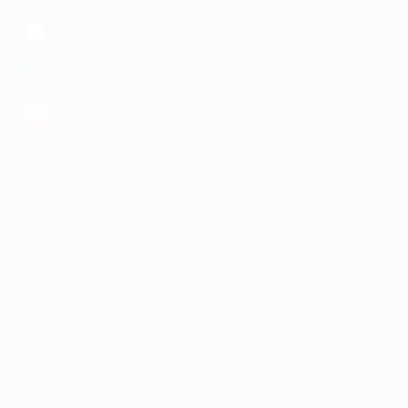
загрузить в
App Store
загрузить в
Google Play
загрузить в
AppGallery
КОМПАНИЯ
ИНФОРМАЦИЯ
ПАРТНЕРАМ
© 2010-2026 BIGLION
Обработка персональных данных