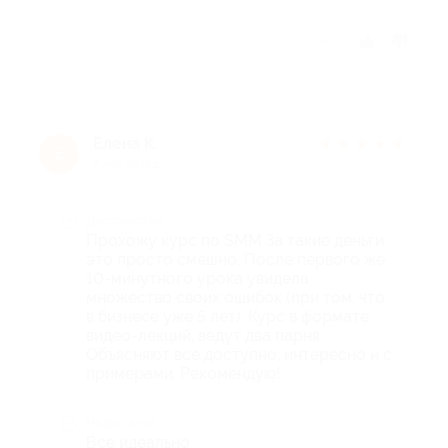
Отзыв полезен?
Елена К.
★
★
★
★
★
Е
7 лет назад
Достоинства
Прохожу курс по SMM За такие деньги
это просто смешно. После первого же
10-минутного урока увидела
множество своих ошибок (при том, что
в бизнесе уже 5 лет). Курс в формате
видео-лекций, ведут два парня.
Объясняют все доступно, интересно и с
примерами. Рекомендую!
Недостатки
Все идеально