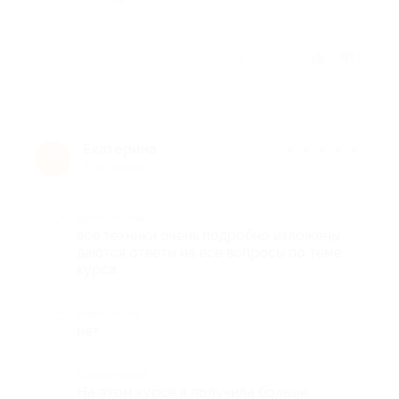
Отзыв полезен?
1
Екатерина
★
★
★
★
★
Е
7 лет назад
Достоинства
все техники очень подробно изложены,
даются ответы на все вопросы по теме
курса.
Недостатки
нет
Комментарий
На этом курсе я получила больше