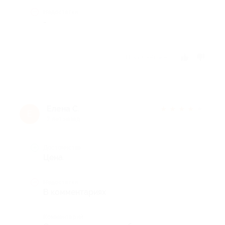
Недостатки
-
Отзыв полезен?
Елена C.
★
★
★
★
★
Е
7 лет назад
Достоинства
Цена.
Недостатки
В комментариях
Комментарий