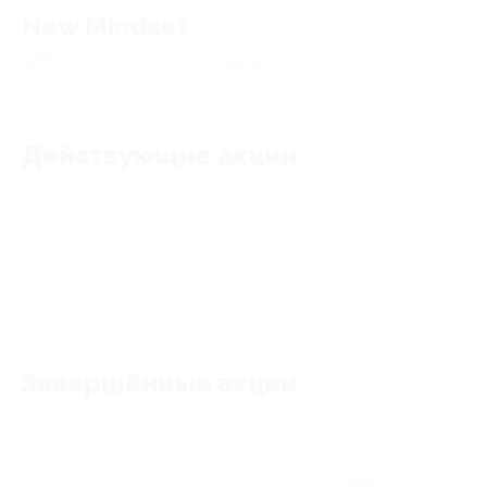
New Mindset
4.77
★
★
★
★
★
130
отзывов
Действующие акции
Акции отсутствуют
Завершённые акции