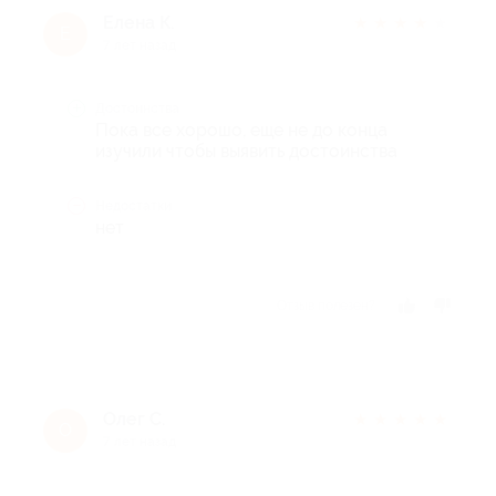
Елена К.
★
★
★
★
★
Е
7 лет назад
Достоинства
Пока все хорошо, еще не до конца
изучили чтобы выявить достоинства
Недостатки
нет
Отзыв полезен?
Олег С.
★
★
★
★
★
О
7 лет назад