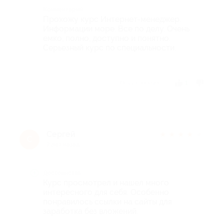
Комментарий
Прохожу курс Интернет-менеджер.
Информации море. Все по делу. Очень
емко, полно, доступно и понятно.
Серьезный курс по специальности.
Отзыв полезен?
1
Сергей
★
★
★
★
★
С
7 лет назад
Достоинства
Курс просмотрел и нашел много
интересного для себя. Особенно
понравилось ссылки на сайты для
заработка без вложений.