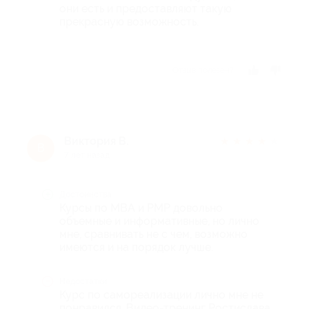
они есть и предоставляют такую
прекрасную возможность.
Отзыв полезен?
Виктория В.
★
★
★
★
★
В
7 лет назад
Достоинства
Курсы по MBA и PMP довольно
объемные и информативные, но лично
мне, сравнивать не с чем, возможно
имеются и на порядок лучше.
Недостатки
Курс по самореализации лично мне не
понравился. Видео-тренинг Ростислава