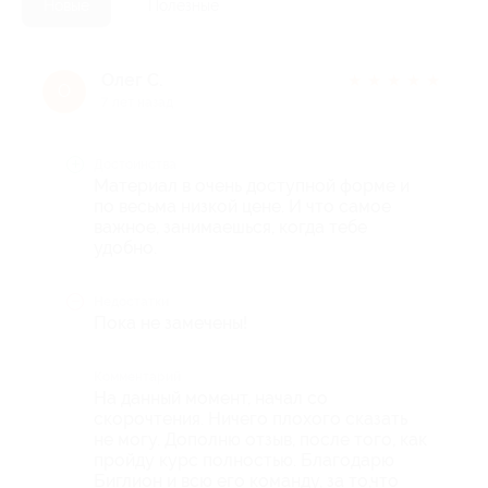
Новые
Полезные
Олег С.
★
★
★
★
★
О
7 лет назад
Достоинства
Материал в очень доступной форме и
по весьма низкой цене. И что самое
важное, занимаешься, когда тебе
удобно.
Недостатки
Пока не замечены!
Комментарий
На данный момент, начал со
скорочтения. Ничего плохого сказать
не могу. Дополню отзыв, после того, как
пройду курс полностью. Благодарю
Биглион и всю его команду, за то,что