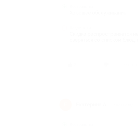
Достоинства
Хорошее обслуживание.
Недостатки
Скидка распространяется не
сверяться со списком блюд, 
7 челов
7
Екатерина А.
Е
7 лет назад
Достоинства
-