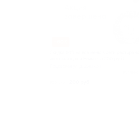
–60%
Скидка 60% на всё меню в сети ресторан
японской кухни Нияма (за 200 руб.)
Ярцевская ул, д. 25а
+10
Куплено
200 руб.
500 руб.