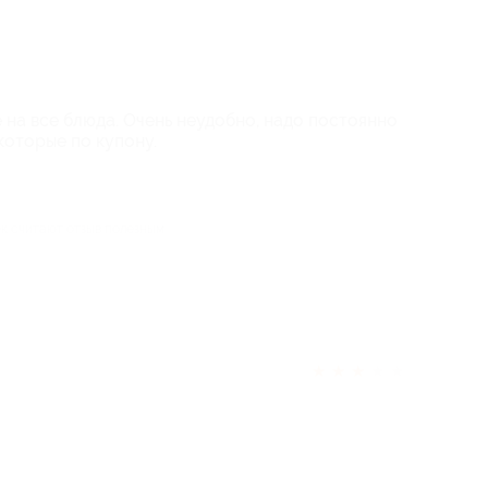
 на все блюда. Очень неудобно, надо постоянно
которые по купону.
ек считают отзыв полезным
★
★
★
★
★