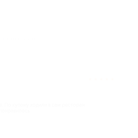
отзыв полезен для вас?
★
★
★
★
★
. По купону ходили в сам ресторан.
понравилось.