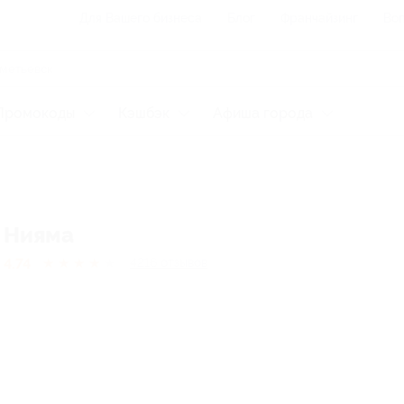
Для Вашего бизнеса
Блог
Франчайзинг
Воп
Промокоды
Кэшбэк
Афиша города
Нияма
4.74
★
★
★
★
★
4216
отзывов