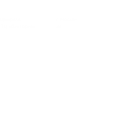
. Адмирала
г. Москва, ул. Красная Сосна, д.
2, ТЦ «Виктория»
2а