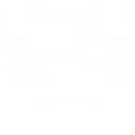
–50%
–50%
ов
Новогодняя ночь с развлечениями и
Всё меню в 
праздничным меню в ресторанах «Нияма»
«Нияма» за 
Таганская
Тульская
+4
 943
Куплено 78
2 950 руб.
5 900 руб.
скидка 50% за
1
2
3
4