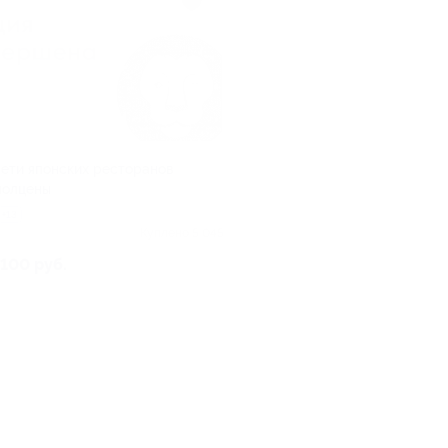
сети японских ресторанов
полцены
+13
Куплено 5 045
100 руб.