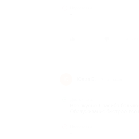
Недостатки
-
Был ли 
Юлия Б.
Ю
7 лет назад
Достоинства
Все вкусно. Спасибо большое
Обслуживание быстрое, все 
Недостатки
-