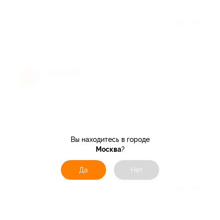
Отзыв полезен?
vseslav31
★
★
★
★
★
v
7 лет назад
Достоинства
-
Вы находитесь в городе
Недостатки
Москва
?
-
Да
Нет
Отзыв полезен?