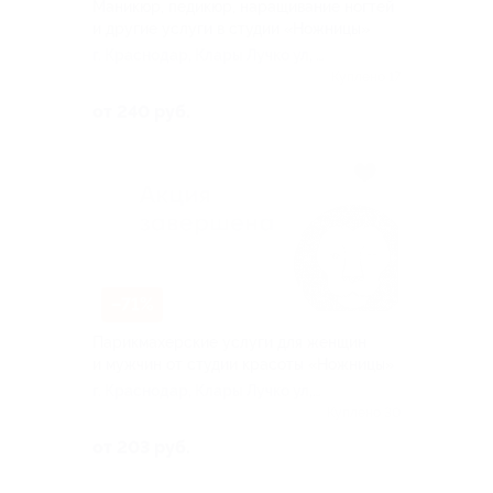
Маникюр, педикюр, наращивание ногтей
и другие услуги в студии «Ножницы»
г. Краснодар, Клары Лучко ул, д.
8
Куплено 17
от 240 руб.
–71%
Парикмахерские услуги для женщин
и мужчин от студии красоты «Ножницы»
г. Краснодар, Клары Лучко ул,
д. 8
Куплено 30
от 203 руб.