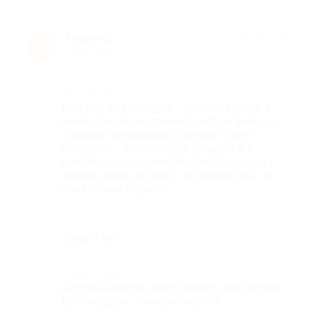
Мария В.
★
★
★
★
★
М
7 лет назад
Достоинства
Мастер Александра - просто супер! У
меня отнюдь не самые простые волосы
и далеко не каждая стрижка и цвет
подходит - Александра угадала и с
цветом, и со стрижкой просто на ура -
теперь никак не могу налюбоваться на
свой новый образ:)
Недостатки
Такого нет
Комментарий
Долго не могла найти своего мастера в
Краснодаре - теперь нашла:)