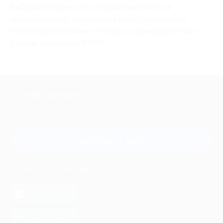
Выбирайте яркие или натуральные ногти в
зависимости от настроения и состояния души.
Используйте купоны на скидку и приходите чаще
студию «Ножницы ЮМР».
+7 495 649-649-1
Для звонка из Москвы
и регионов России
Связаться с нами
МОБИЛЬНОЕ ПРИЛОЖЕНИЕ
загрузить в
App Store
загрузить в
Google Play