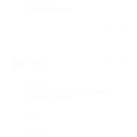
Комментарий
Александра умница.
Отзыв полезен?
1
Ирина У.
★
★
★
★
★
И
7 лет назад
Достоинства
Массаж Татьяна делает на отлично.
Очень расслабляет
Недостатки
Нет
Комментарий