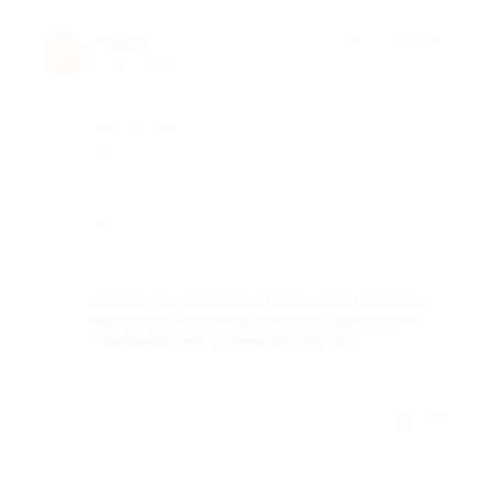
Tanya
★
★
★
★
★
T
7 лет назад
Достоинства
-
Недостатки
-
Комментарий
Была у Анастасии на антицеллюлитном
массаже. Результатом очень довольна.
Рекомендую! Отличный мастер!
Отзыв полезен?