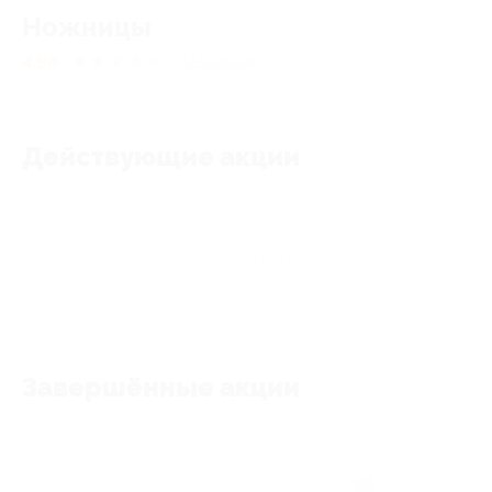
Ножницы
4.98
★
★
★
★
★
87
отзывов
Действующие акции
Акции отсутствуют
Завершённые акции