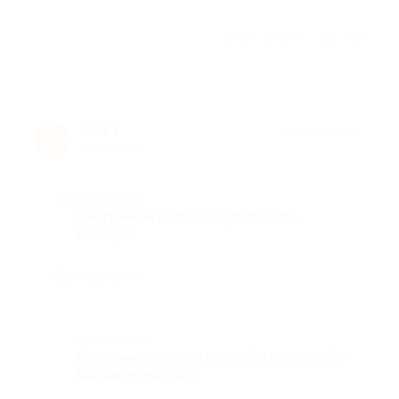
Отзыв полезен?
Оля т.
★
★
★
★
★
О
7 лет назад
Достоинства
Чистенький салон, аккуратность
мастера
Недостатки
-
Комментарий
Довольна результатом работы, спасибо
большое мастеру