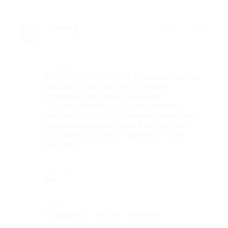
Роман В.
★
★
★
★
★
Р
7 лет назад
Достоинства
"БОЖЕСТВЕННО"- так я охарактеризую
массаж. "Золотые руки" Татьяны
оправдали все мои ожидания.
Профессионально, с самоотдачей, с
любовью - такого удовлетворения ни в
одном салоне массажа я не получал.
Хочу ещё, но боюсь "подсесть" на её
массаж)))
Недостатки
нет
Комментарий
Я кайфанул, спасибо Татьяне)