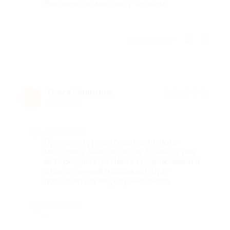
Рекомендую массаж у Татьяны
Отзыв полезен?
Ольга Малыгина
★
★
★
★
★
О
7 лет назад
Достоинства
Прохожу курс антицеллюлитного
массажа у Анастасии, за 3 сеанса уже
есть результаты! Настя трудолюбивый и
ответственный массажист, буду
пользоваться ее услугами вновь
Недостатки
-