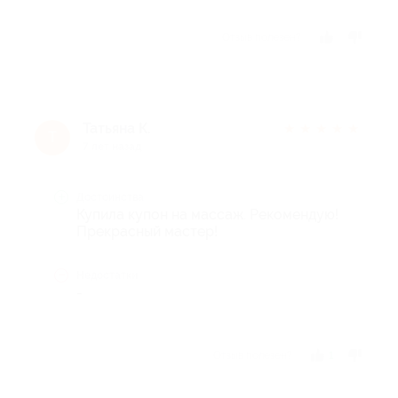
Отзыв полезен?
Татьяна К.
★
★
★
★
★
Т
7 лет назад
Достоинства
Купила купон на массаж. Рекомендую!
Прекрасный мастер!
Недостатки
-
Отзыв полезен?
1