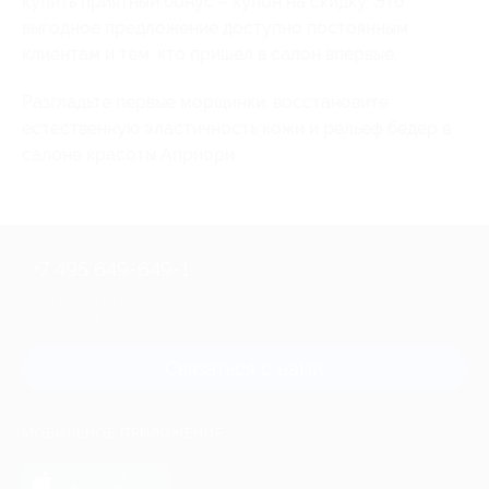
купить приятный бонус – купон на скидку. Это
выгодное предложение доступно постоянным
клиентам и тем, кто пришел в салон впервые.
Разгладьте первые морщинки, восстановите
естественную эластичность кожи и рельеф бедер в
салоне красоты Априори.
+7 495 649-649-1
Для звонка из Москвы
и регионов России
Связаться с нами
МОБИЛЬНОЕ ПРИЛОЖЕНИЕ
загрузить в