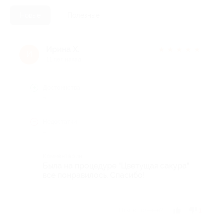
Новые
Полезные
Ирина Х.
★
★
★
★
★
И
11 лет назад
Достоинства
-
Недостатки
-
Комментарий
Была на процедуре "Цветущая сакура"
все понравилось. Спасибо!
Отзыв полезен?
1