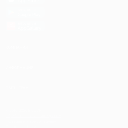
App Store
загрузить в
Google Play
загрузить в
AppGallery
КОМПАНИЯ
ИНФОРМАЦИЯ
ПАРТНЕРАМ
© 2010-2026 BIGLION
Обработка персональных данных
Пользовательское соглашение
Публичная оферта