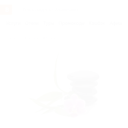
Услуги
Отели
Туры
Промокоды
Кэшбэк
Афиша 
Бренды
Olivia SPA & beauty