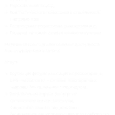
Персональный подход;
Контроль чистоты помещений и стерильности
инструментов;
Распродажа профессиональной косметики;
Подарки, выгодные акции и скидки по купонам.
Наличие детского уголка означает доступность
процедур для мам с детьми.
Услуги:
Коррекция фигуры: кавитация и прессотерапия,
LPG –массаж и PF – лифтинг, мезотерапия и
кедровая бочка, лечение гипергидроза;
Уход за лицом: коррекция морщин
ботулотоксином и мезотерапия,
биоревитализация гиалуроновая и
безинъекционная, коррекция второго подбородка