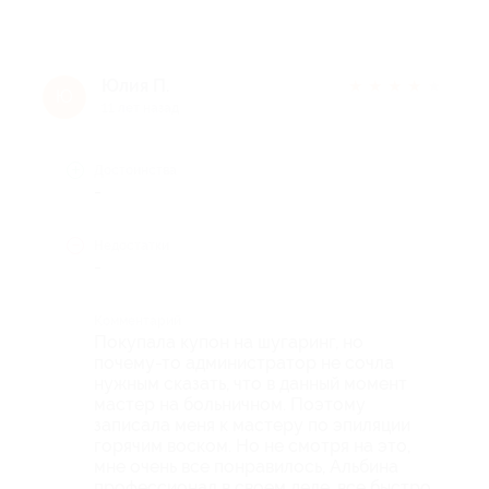
Юлия П.
★
★
★
★
★
Ю
11 лет назад
Достоинства
-
Недостатки
-
Комментарий
Покупала купон на шугаринг, но
почему-то администратор не сочла
нужным сказать, что в данный момент
мастер на больничном. Поэтому
записала меня к мастеру по эпиляции
горячим воском. Но не смотря на это,
мне очень все понравилось, Альбина
профессионал в своем деле, все быстро