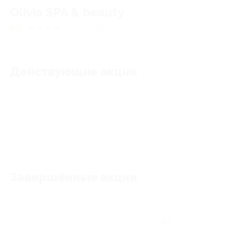
Olivia SPA & beauty
4.5
★
★
★
★
★
12
отзывов
Действующие акции
Акции отсутствуют
Завершённые акции