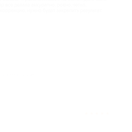
 все делала аккуратно, ровно, четко,
 коррекцию, нужно будет закрепить результат.
отзыв полезен для вас?
★
★
★
★
★