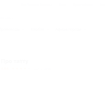
Для Вашего бизнеса
Блог
Франчайзинг
Воп
Промокоды
Кэшбэк
Афиша города
Про татту
4.84
★
★
★
★
★
324
отзывa