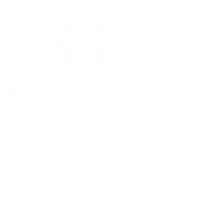
й макияж от призеров или
чемпионата «Контур Века»
ул, д. 43, к. 3
Куплено 23
.