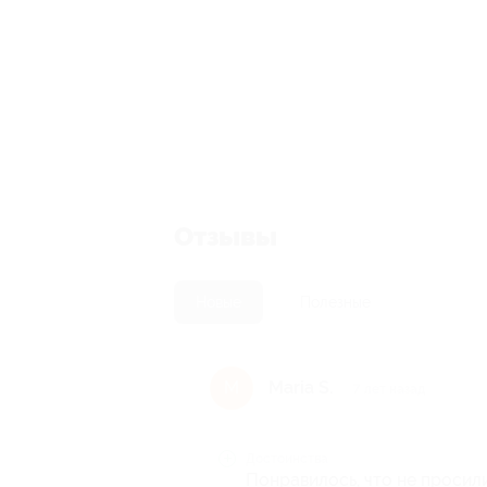
Отзывы
Новые
Полезные
Maria S.
M
7 лет назад
Достоинства
Понравилось, что не просили