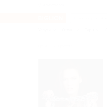
Альметьевск
Услуги
Отели
Туры
Бренды
Про татту