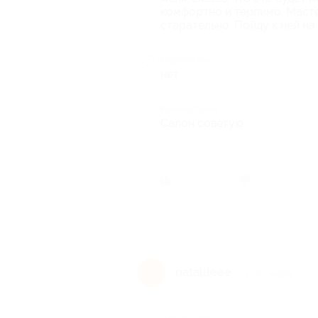
комфортно и терпимо. Мастер
старательно. Пойду к ней на
Недостатки
нет
Комментарий
Салон советую.
Был ли 
natallleee
n
7 лет назад