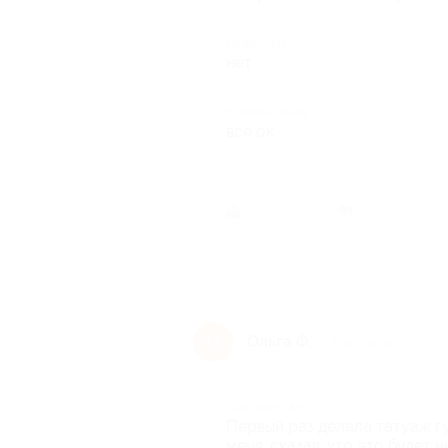
Недостатки
нет
Комментарий
все ок
Был ли 
Ольга Ф.
О
7 лет назад
Достоинства
Первый раз делала татуаж г
меня, сказав, что это будет 