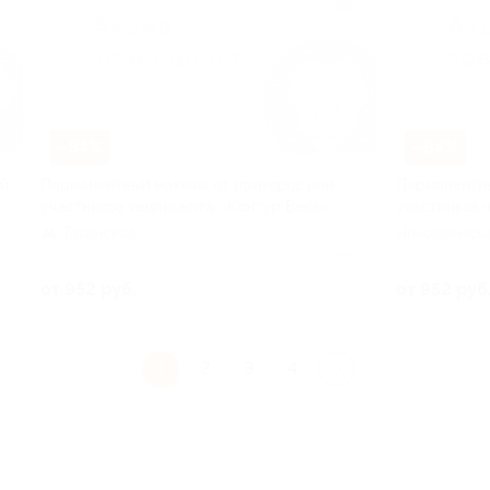
–84%
–84%
й,
Перманентный макияж от призеров или
Перманентны
участников чемпионата «Контур Века»
участников 
Таганская
Николоямская 
о 14
Куплено 58
от 952 руб.
от 952 руб
1
2
3
4