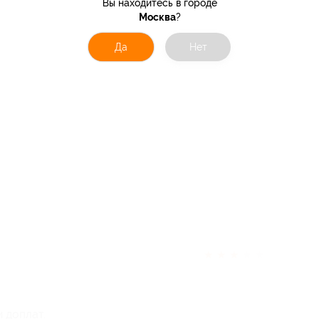
Вы находитесь в городе
Москва
?
Да
Нет
★
★
★
★
★
 доплат.