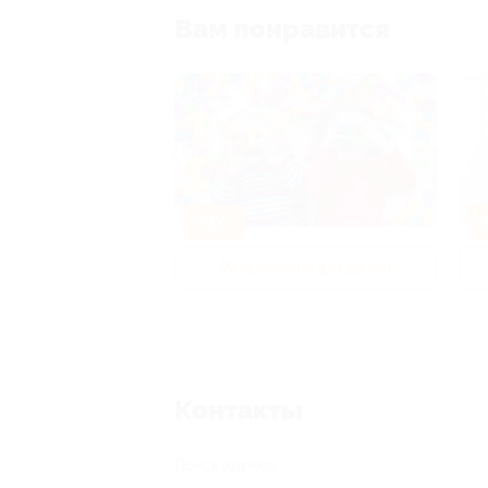
Вам понравится
-50%
-
р и педикюр
Развлечения для детей
Контакты
Поиск адреса