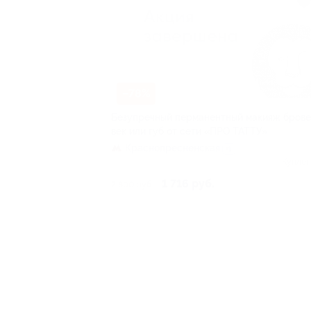
–78%
Безупречный перманентный макияж брове
век или губ от сети «ПРО ТАТТУ»
Краснопресненская
+1
Куплен
1 716 руб.
7 800 руб.