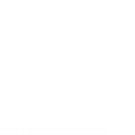
отзыв полезен для вас?
★
★
★
★
★
уб. Боялась, но мастер Александра успокоила
не больно. Я расслабилась и на самом деле было