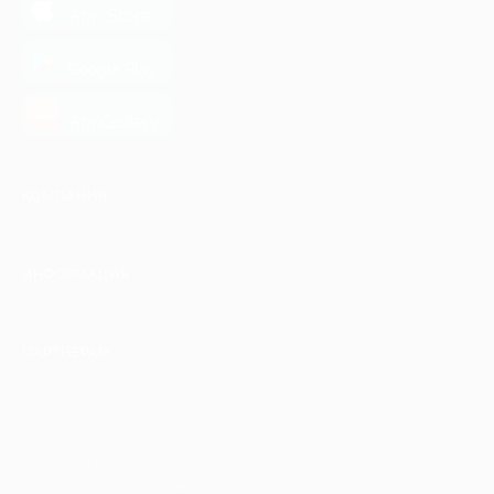
App Store
загрузить в
Google Play
загрузить в
AppGallery
КОМПАНИЯ
ИНФОРМАЦИЯ
ПАРТНЕРАМ
© 2010-2026 BIGLION
Обработка персональных данных
Пользовательское соглашение