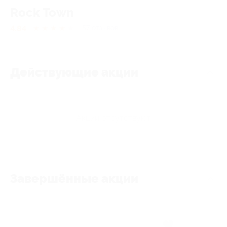
Rock Town
4.84
★
★
★
★
★
57
отзывов
Действующие акции
Акции отсутствуют
Завершённые акции