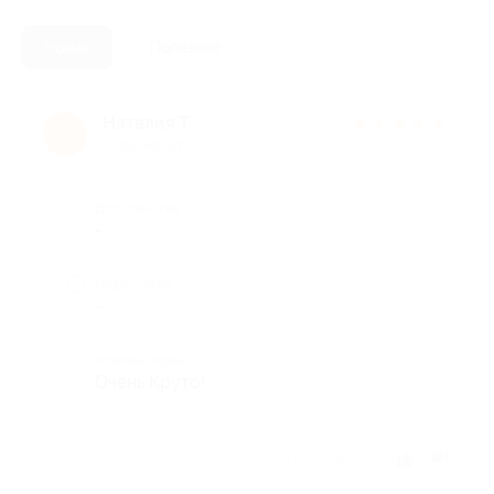
Новые
Полезные
Наталия Т.
★
★
★
★
★
Н
11 лет назад
Достоинства
-
Недостатки
-
Комментарий
Очень Круто!
Отзыв полезен?