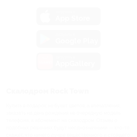
загрузить в
App Store
загрузить в
Google Play
загрузить в
AppGallery
Скалодром Rock Town
Купить в подарок не букет цветов, а впечатления,
заказать на день рождения не очередную модель
телефона, а абонемент на скалодром. Отзывы о
подобных решениях будут неоднозначными — кто-то
скажет, что ничего лучше вещественного и стоящего