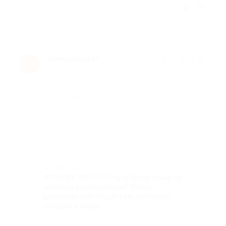
Отзыв полезен?
Александр М.
★
★
★
★
★
А
11 лет назад
Достоинства
-
Недостатки
-
Комментарий
ЛУЧШЕЕ МЕСТО! Чуть было даже не
занялся альпинизмом! Очень
вдохновляет! Люди там работают
лучшие в мире