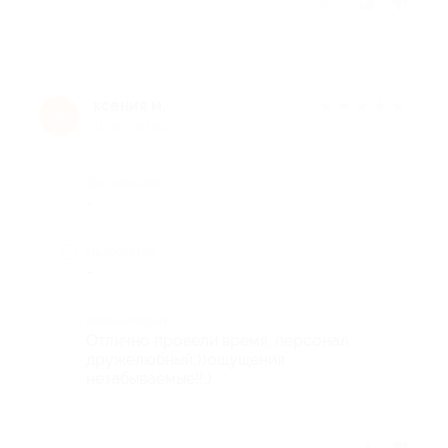
Отзыв полезен?
ксения м.
★
★
★
★
★
к
11 лет назад
Достоинства
-
Недостатки
-
Комментарий
Отлично провели время, персонал
дружелюбный;))ощущения
незабываемые!!;)