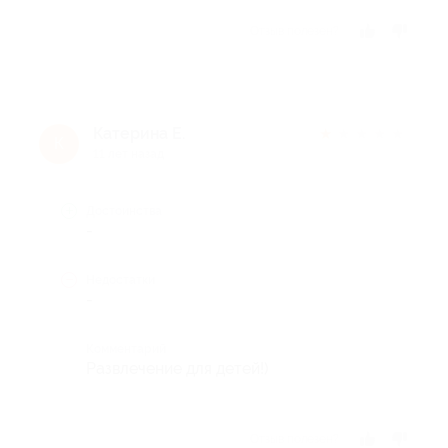
Отзыв полезен?
Катерина Е.
★
★
★
★
★
К
11 лет назад
Достоинства
-
Недостатки
-
Комментарий
Развлечение для детей!)
Отзыв полезен?