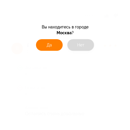
Отзыв полезен?
Вы находитесь в городе
Москва
?
Валерия П.
Да
Нет
★
★
★
★
★
В
11 лет назад
Достоинства
-
Недостатки
-
Комментарий
Остались очень довольные