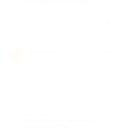
Всем довольна, рекомендую.
Отзыв полезен?
Анастасия Ч.
★
★
★
★
★
А
11 лет назад
Достоинства
-
Недостатки
-
Комментарий
Очень круто! Нам понравилось,
попробовали себя!