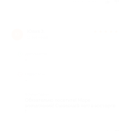
Отзыв полезен?
Юлия З.
★
★
★
★
★
Ю
11 лет назад
Достоинства
-
Недостатки
-
Комментарий
Обязательно посетите! Море
впечатлений! Сынишка(9 лет) в восторге
!