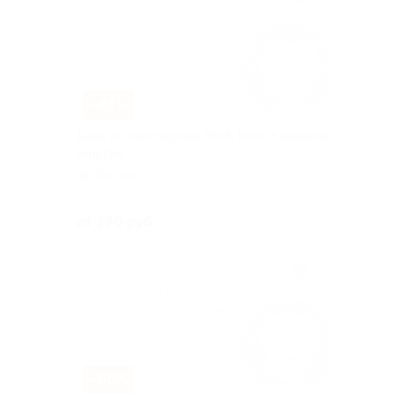
–61%
День на скалодроме Rock town + вводное
занятие
Лесная
Куплено 97
от 390 руб.
–60%