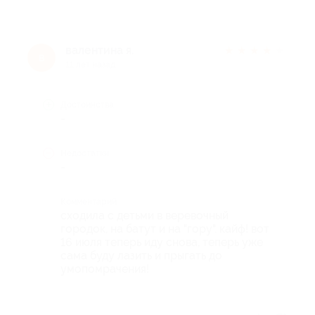
валентина я.
★
★
★
★
★
в
11 лет назад
Достоинства
-
Недостатки
-
Комментарий
сходила с детьми в веревочный
городок, на батут и на "гору". кайф! вот
16 июля теперь иду снова, теперь уже
сама буду лазить и прыгать до
умопомрачения!