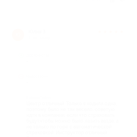
Отзыв полезен?
Юлия З.
★
★
★
★
★
Ю
11 лет назад
Достоинства
-
Недостатки
-
Комментарий
Центр отличный. Только я ходила одна,
поэтому было не так весело, советую
идти в компании, если что страховать
будут,чтобы можно было лазить везде, а
не только по горе с автоматической
страховкой. Инструктор отличный.