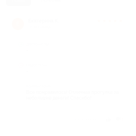
Екатерина К.
★
★
★
★
★
Е
10 лет назад
Достоинства
-
Недостатки
-
Комментарий
Все понравилось! Отличная прогулка за
небольшие деньги! Спасибо!
Отзыв полезен?
1