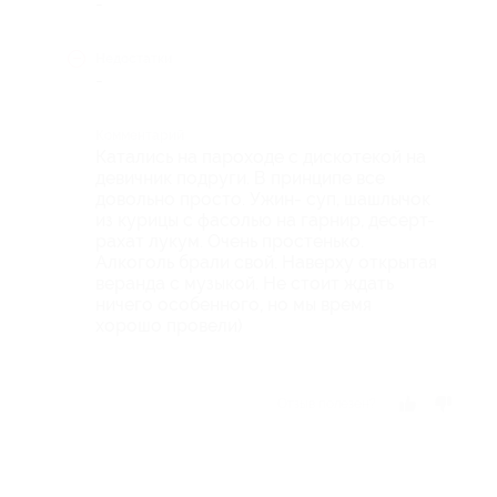
-
Недостатки
-
Комментарий
Катались на пароходе с дискотекой на
девичник подруги. В принципе все
довольно просто. Ужин- суп, шашлычок
из курицы с фасолью на гарнир, десерт-
рахат лукум. Очень простенько.
Алкоголь брали свой. Наверху открытая
веранда с музыкой. Не стоит ждать
ничего особенного, но мы время
хорошо провели)
Отзыв полезен?