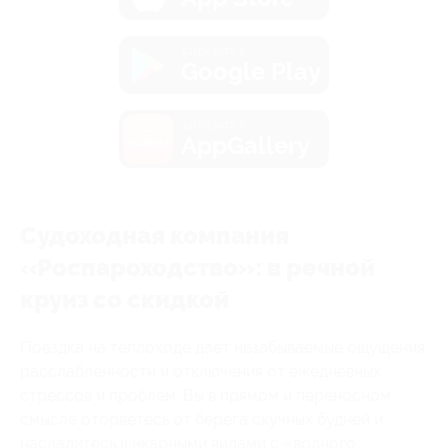
загрузить в
Google Play
загрузить в
AppGallery
Судоходная компания
«Роспароходство»: в речной
круиз со скидкой
Поездка на теплоходе дает незабываемые ощущения
расслабленности и отключения от ежедневных
стрессов и проблем. Вы в прямом и переносном
смысле оторветесь от берега скучных будней и
насладитесь шикарными видами с «водного