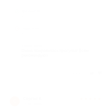
Достоинства
-
Недостатки
-
Комментарий
Очень понравилась прогулка! Всем
рекомендую))
Отзыв полезен?
Сергей К.
★
★
★
★
★
С
10 лет назад