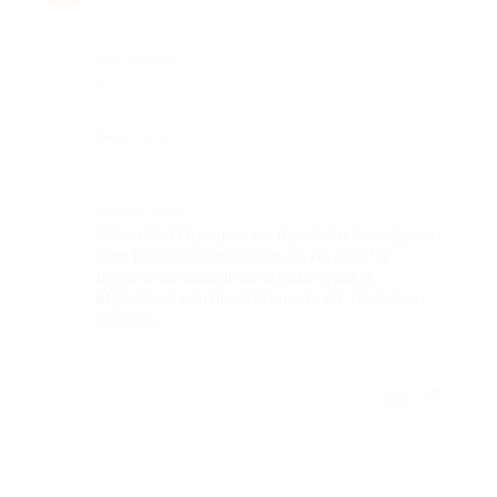
Достоинства
-
Недостатки
-
Комментарий
Спасибо! Прекрасно провели выходные
дни. Вся поездка прошла на УРА! С
детьми занимались аниматоры, а
взрослые могли отдохнуть от тяжелых
будний.
Отзыв полезен?
1