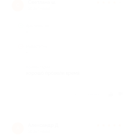
Светлана ш.
★
★
★
★
★
С
10 лет назад
Достоинства
-
Недостатки
-
Комментарий
хорошо провели время
Отзыв полезен?
Александр Д.
★
★
★
★
★
А
10 лет назад