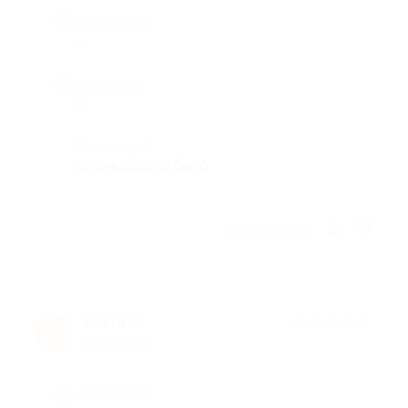
Достоинства
-
Недостатки
-
Комментарий
очень весело было
Отзыв полезен?
Ольга С.
★
★
★
★
★
О
10 лет назад
Достоинства