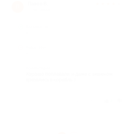
Павел В.
★
★
★
★
★
П
10 лет назад
Достоинства
-
Недостатки
-
Комментарий
Хорошо поплавали, и даже с экшеном,
врезались в корабль :)
Отзыв полезен?
2