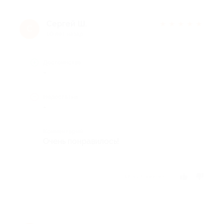
Сергей Ш.
★
★
★
★
★
С
10 лет назад
Достоинства
-
Недостатки
-
Комментарий
Очень понравилось!
Отзыв полезен?