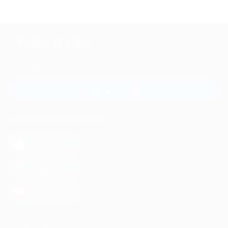
+7 495 649-649-1
Для звонка из Москвы
и регионов России
Связаться с нами
МОБИЛЬНОЕ ПРИЛОЖЕНИЕ
загрузить в
App Store
загрузить в
Google Play
загрузить в
AppGallery