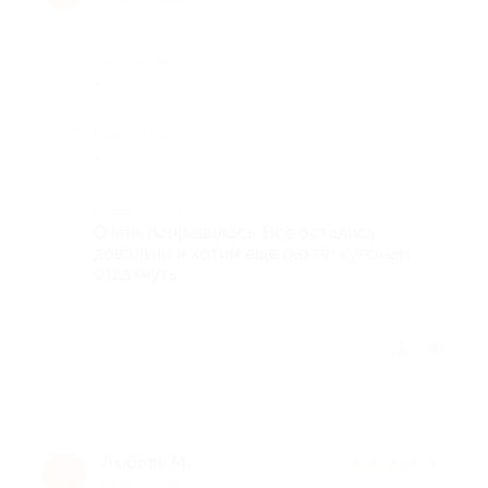
Достоинства
-
Недостатки
-
Комментарий
Очень понравилось. Все остались
довольны и хотим еще раз по купонам
отдахнуть
Отзыв полезен?
Любовь М.
★
★
★
★
★
Л
10 лет назад