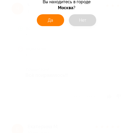
Вы находитесь в городе
Чернаева В.
★
★
★
★
★
Москва
?
Ч
10 лет назад
Да
Нет
Достоинства
-
Недостатки
-
Комментарий
Всё понравилось!!!
Отзыв полезен?
Екатерина М.
★
★
★
★
★
Е
10 лет назад