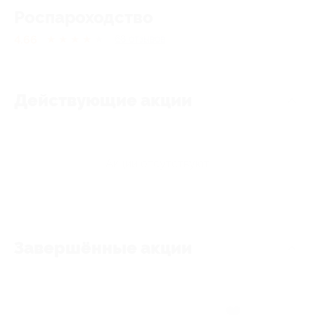
Роспароходство
4.66
★
★
★
★
★
68
отзывов
Действующие акции
Акции отсутствуют
Завершённые акции