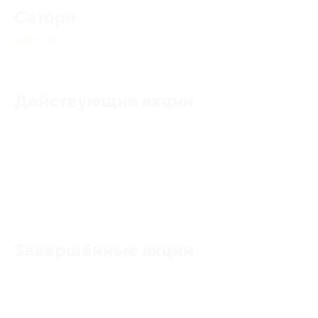
Сатори
4.88
★
★
★
★
★
31
отзыв
Действующие акции
Акции отсутствуют
Завершённые акции