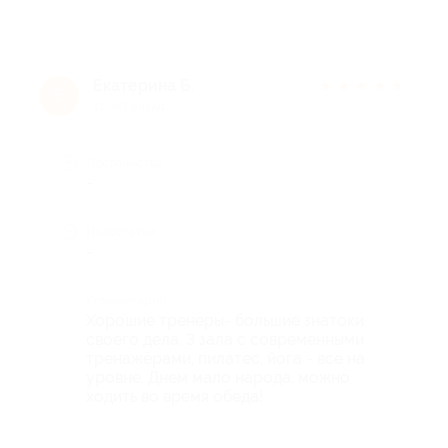
Екатерина Б.
★
★
★
★
★
Е
11 лет назад
Достоинства
-
Недостатки
-
Комментарий
Хорошие тренеры- большие знатоки
своего дела. 3 зала с современными
тренажёрами, пилатес, йога - все на
уровне. Днем мало народа, можно
ходить во время обеда!