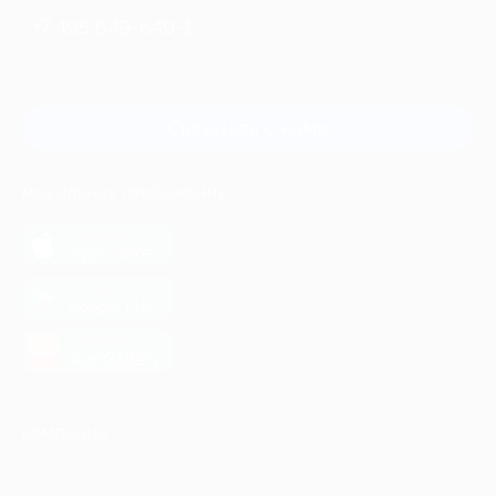
+7 495 649-649-1
Для звонка из Москвы
и регионов России
Связаться с нами
МОБИЛЬНОЕ ПРИЛОЖЕНИЕ
загрузить в
App Store
загрузить в
Google Play
загрузить в
AppGallery
КОМПАНИЯ