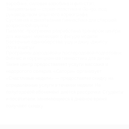
аэробика, силовая аэробика и фит-стэп;
Танцевальные — стрип-пластика и Go-go, под
руководством опытного хореографа;
Суставная и дыхательная гимнастика для старшей
возрастной группы;
Пилатес-программа разработана тренером центра
для женщин, мечтающих о фигуре модели;
Восточные единоборства: ушу и джиу-джитсу;
Йога и цигун;
Программы дородовой и послеродовой подготовки;
Фитнес и коррекционная гимнастика для детей.
Также центр предоставляет услуги массажа и
недорогого солярия. «Сатори» организует
«Счастливые недели» — предоставляя скидку на
определённые услуги в течении недели. На
полугодовой абонемент даётся рассрочка. Студенты
и посетители, занимающиеся в дневное время
получают скидку.