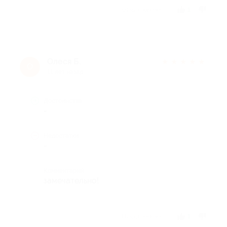
Отзыв полезен?
1
Олеся Б.
★
★
★
★
★
О
11 лет назад
Достоинства
-
Недостатки
-
Комментарий
замечательно!
Отзыв полезен?
1