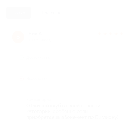
Новые
Полезные
Бик А.
★
★
★
★
★
Б
10 лет назад
Достоинства
-
Недостатки
-
Комментарий
ОТличный клуб в своей ценовой
категории, особенно если
приобретаешь абонемент по Биглиону)