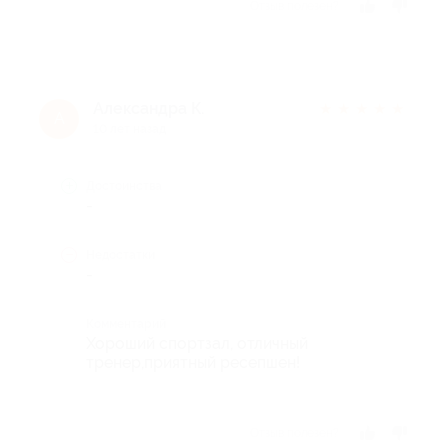
Отзыв полезен?
Александра К.
★
★
★
★
★
А
10 лет назад
Достоинства
-
Недостатки
-
Комментарий
Хороший спортзал, отличный
тренер,приятный ресепшен!
Отзыв полезен?