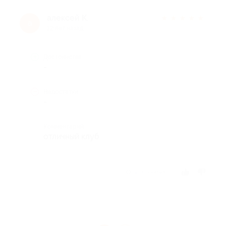
алексей К.
★
★
★
★
★
а
12 лет назад
Достоинства
-
Недостатки
-
Комментарий
отличный клуб
Отзыв полезен?