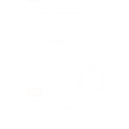
12 занятий в тренажерном зале
спортивно-оздоровительного центра
«Сатори»
г. Рязань, Новослободская ул, д.
9
Куплено 49
600 руб.
1 500 руб.
–70%
Абонементы на посещение
тренажерного зала, зала восточных
единоборств и др.
г. Рязань, Новослободская ул, д.
9
Куплено 72