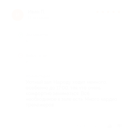
Иван П.
★
★
★
★
★
И
11 лет назад
Достоинства
-
Недостатки
-
Комментарий
Уютный зал. Народу ходит немного,
особенно до 17.00, так что очень
комфортно заниматься. Всё
необходимое в зале есть. Много кардио
тренажеров
Отзыв полезен?