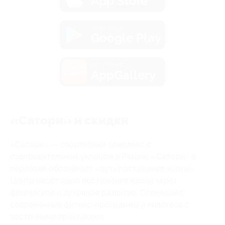
App Store
загрузить в
Google Play
загрузить в
AppGallery
«Сатори» и скидки
«Сатори» — спортивный комплекс с
оздоровительным уклоном в Рязани. «Сатори» в
переводе обозначает «путь постижения жизни».
Центр несёт идею постижения жизни через
физическое и духовное развитие. Совмещает
современные фитнес-программы и пилатеса с
восточными практиками.