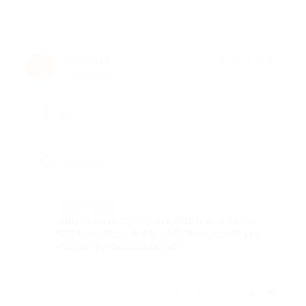
Ирина П.
★
★
★
★
★
И
11 лет назад
Достоинства
-
Недостатки
-
Комментарий
брали Антистресс на двоих всё очень
понравилось, всем довольны, советую
сходить и расслабиться!
Отзыв полезен?