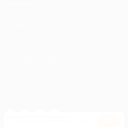
ИНФОРМАЦИЯ
ПАРТНЕРАМ
© 2010-2026 BIGLION
Обработка персональных данных
Пользовательское соглашение
Публичная оферта
Гарантия, поддержка
24 часа и возврат средств
Перейти на полную версию сайта
Используем куки, чтобы сайт работал лучше.
Оставаясь с нами, вы соглашаетесь на использование
файлов
Оk
куки.