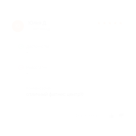
Юлия Д.
★
★
★
★
★
Ю
11 лет назад
Достоинства
-
Недостатки
-
Комментарий
отличный фитнес центр))
Отзыв полезен?