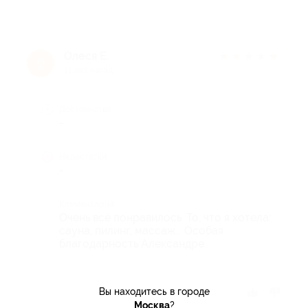
Олеся Е.
★
★
★
★
★
О
11 лет назад
Достоинства
-
Недостатки
-
Комментарий
Очень всё понравилось. То, что я хотела:
сауна, пилинг, массаж... Особая
благодарность Александре.
Вы находитесь в городе
Отзыв полезен?
Москва
?