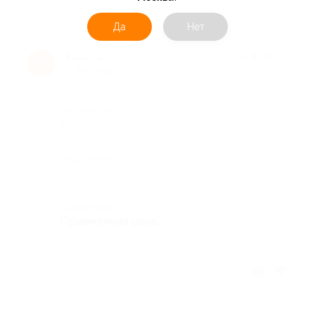
Да
Нет
Иван Ф.
★
★
★
★
★
И
11 лет назад
Достоинства
-
Недостатки
-
Комментарий
Приемлимая цена.
Отзыв полезен?