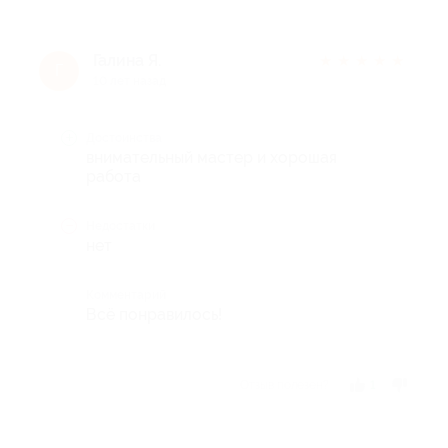
Галина Я.
★
★
★
★
★
Г
10 лет назад
Достоинства
внимательный мастер и хорошая
работа
Недостатки
нет
Комментарий
Всё понравилось!
Отзыв полезен?
1