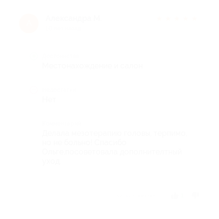
Александра М.
★
★
★
★
★
А
10 лет назад
Достоинства
Местонахождение и салон
Недостатки
Нет
Комментарий
Делала мезотерапию головы, терпимо,
но не больно! Спасибо
Ольге,посоветовала дополнителтный
уход.
Отзыв полезен?
1