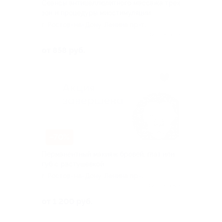
Сеансы антицеллюлитного массажа трех
зон и процедуры миостимуляции
г. Ростов-на-Дону, Ленина пр-т,
д. 93
Куплено 63
от 858 руб.
–70%
Перманентный макияж бровей, глаз или
губ с растушевкой
г. Ростов-на-Дону, Ленина пр-т,
д. 93
Куплено 40
от 1 200 руб.