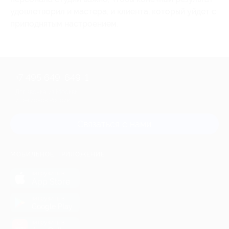
удовлетворил и мастера, и клиента, который уйдет с
приподнятым настроением.
+7 495 649-649-1
Для звонка из Москвы
и регионов России
Связаться с нами
МОБИЛЬНОЕ ПРИЛОЖЕНИЕ
загрузить в
App Store
загрузить в
Google Play
загрузить в