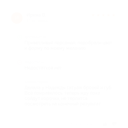
Ирина В.
★
★
★
★
★
И
10 лет назад
Достоинства
Приветливый персонал, подобрали цвет
и форму по моему желанию
Недостатки
Недостатков нет.
Комментарий
Делала у Надежды татуаж бровей и губ.
Все понравилось, теперь жду пока
сойдут корочки, не терпится
посмотреть на конечный результат.
Отзыв полезен?