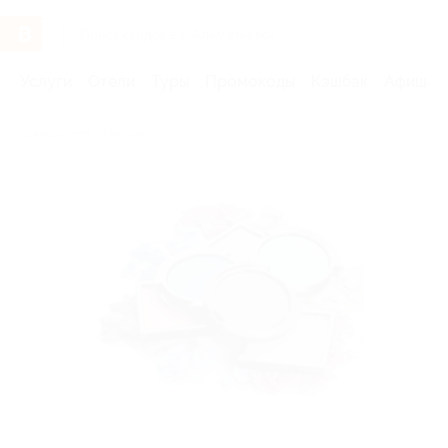
Услуги
Отели
Туры
Промокоды
Кэшбэк
Афиша 
Бренды
Соланна