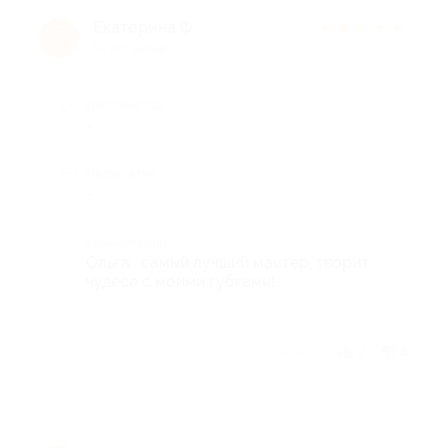
Екатерина Ф.
★
★
★
★
★
Е
10 лет назад
Достоинства
-
Недостатки
-
Комментарий
Ольга , самый лучший мастер, творит
чудеса с моими губками!
Отзыв полезен?
2
2