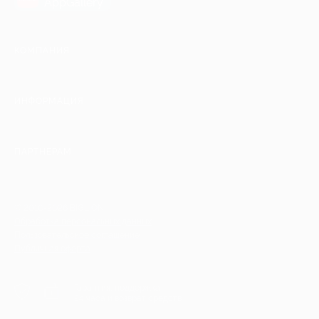
AppGallery
КОМПАНИЯ
ИНФОРМАЦИЯ
ПАРТНЕРАМ
© 2010-2026 BIGLION
Обработка персональных данных
Пользовательское соглашение
Публичная оферта
Гарантия, поддержка
24 часа и возврат средств