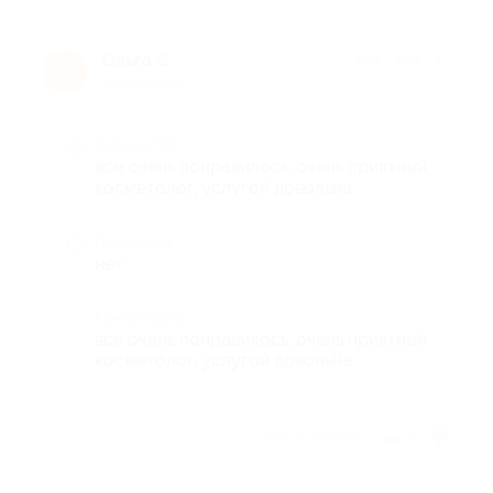
Ольга С.
★
★
★
★
★
О
10 лет назад
Достоинства
все очень понравилось, очень приятный
косметолог, услугой довольна
Недостатки
нет
Комментарий
все очень понравилось, очень приятный
косметолог, услугой довольна
Отзыв полезен?
1