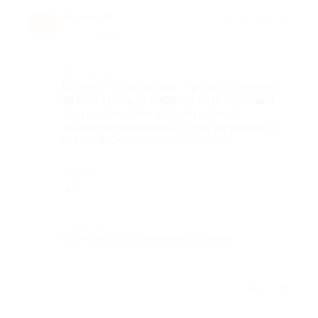
Елена М.
★
★
★
★
★
Е
10 лет назад
Достоинства
Делала татуж бровей. Профессонально
на мой взгляд. С первого раза хороший
контур. Уже почти месяц прошёл -
скоро на коррекцию)))) жду не дождусь
СПАСИБОоооооооооооооооо
Недостатки
нет
Комментарий
СПАСИБОоооооооооооооооо
Отзыв полезен?
2