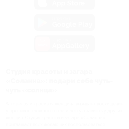
App Store
загрузить в
Google Play
загрузить в
AppGallery
Студия красоты и загара
«Соланна»: подари себе чуть-
чуть «солнца»
Загорелая и красивая женщина вызывает восхищение
у противоположного пола и легкую зависть у других
женщин. Студия красоты и загара «Соланна»
приглашает всех желающих воспользоваться