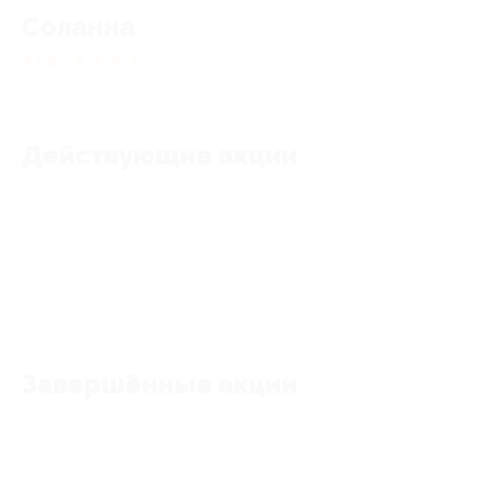
Соланна
4.69
★
★
★
★
★
84
отзывa
Действующие акции
Акции отсутствуют
Завершённые акции