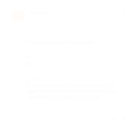
Татьяна О.
★
★
★
★
★
Т
10 лет назад
Достоинства
Учитывались все пожелания
Недостатки
Нет
Комментарий
Все понравилось, делала татуаж губ,
цвет получился именно как я и хотела,
приятная атмосфера. Советую)
Отзыв полезен?