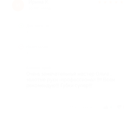
Ирина К.
★
★
★
★
★
И
10 лет назад
Достоинства
-
Недостатки
-
Комментарий
Очень замечательный мастер Ольга ,
золотые руки -профессионал !!!! Всем
рекомендую!!! Губки супер!!!
Отзыв полезен?
4
1