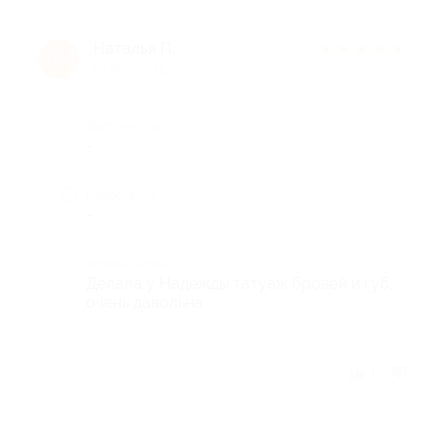
Наталья П.
★
★
★
★
★
Н
10 лет назад
Достоинства
-
Недостатки
-
Комментарий
Делала у Надежды татуаж бровей и губ,
очень давольна.
Отзыв полезен?
1