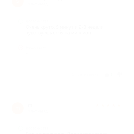
S
6 лет назад
Достоинства
Очень круто, 5 минут и 2-3 недели
чувствуешь себя на миллион
Недостатки
-
Отзыв полезен?
1
m
★
★
★
★
★
m
6 лет назад
Достоинства