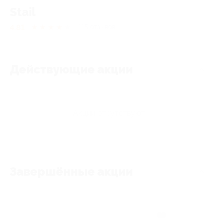
Stail
4.81
★
★
★
★
★
115
отзывов
Действующие акции
Акции отсутствуют
Завершённые акции