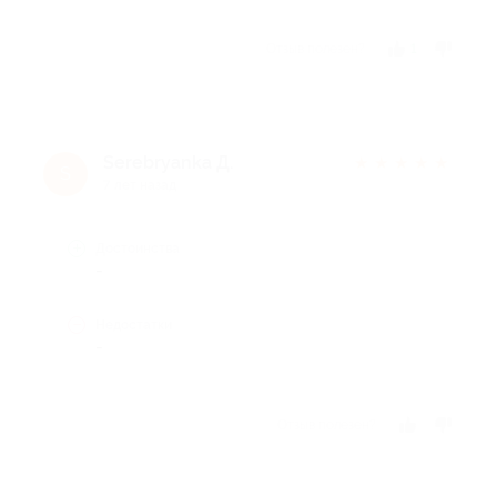
Отзыв полезен?
1
Serebryanka Д.
★
★
★
★
★
S
7 лет назад
Достоинства
-
Недостатки
-
Отзыв полезен?