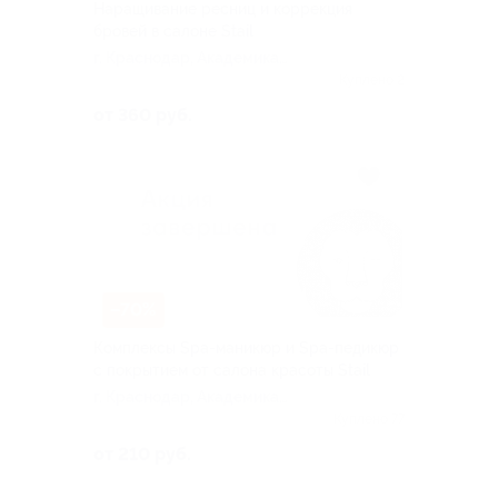
Наращивание ресниц и коррекция
бровей в салоне Stail
г. Краснодар, Академика
Лукьяненко ул, д. 32
Куплено 2
от 360 руб.
–70%
Комплексы Spa-маникюр и Spa-педикюр
с покрытием от салона красоты Stail
г. Краснодар, Академика
Лукьяненко ул, д. 32
Куплено 77
от 210 руб.