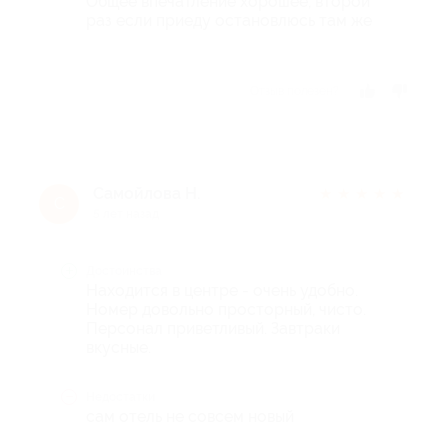
Общее впечатление хорошее, второй
раз если приеду остановлюсь там же
Отзыв полезен?
Самойлова Н.
★
★
★
★
★
С
5 лет назад
Достоинства
Находится в центре - очень удобно.
Номер довольно просторный, чисто.
Персонал приветливый. Завтраки
вкусные.
Недостатки
сам отель не совсем новый