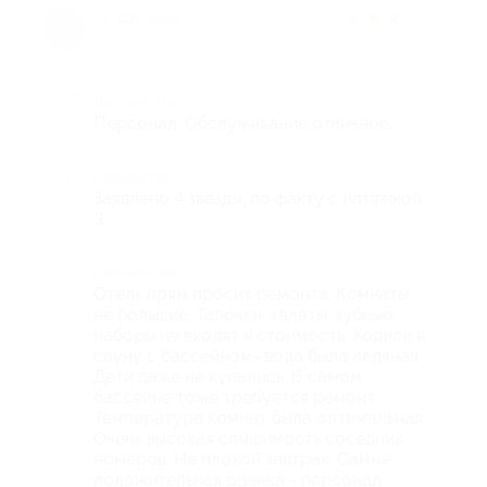
★
★
★
★
★
4 года назад
Достоинства
Персонал. Обслуживание отличное.
Недостатки
Заявлено 4 звезды, по факту с натяжкой
3.
Комментарий
Отель прям просит ремонта. Комнаты
не большие. Тапочки, халаты, зубные
наборы не входят в стоимость. Ходили в
сауну с бассейном- вода была ледяная.
Дети даже не купались. В самом
бассейне тоже требуется ремонт.
Температура комнат была оптимальная.
Очень высокая слышимость соседних
номеров. Не плохой завтрак. Самые
положительная оценка - персонал