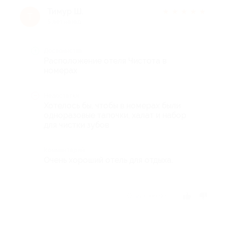
Тимур Ш.
★
★
★
★
★
Т
5 лет назад
Достоинства
Расположение отеля Чистота в
номерах
Недостатки
Хотелось бы, чтобы в номерах были
одноразовые тапочки, халат и набор
для чистки зубов
Комментарий
Очень хороший отель для отдыха.
Отзыв полезен?