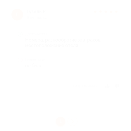
Гузель Р.
★
★
★
★
★
Г
5 лет назад
Достоинства
Номера, разнообразие завтраков,
местоположение отеля
Недостатки
не было
Отзыв полезен?
1