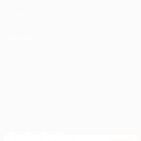
ИНФОРМАЦИЯ
ПАРТНЕРАМ
© 2010-2026 BIGLION
Обработка персональных данных
Пользовательское соглашение
Публичная оферта
Гарантия, поддержка
24 часа и возврат средств
Перейти на полную версию сайта
Используем куки, чтобы сайт работал лучше.