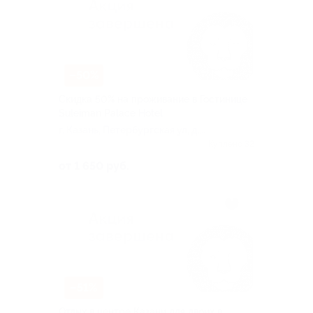
–50%
Скидка 50% на проживание в Гостинице
Suleiman Palace Hotel
г. Казань, Петербургская ул, д.
55
Куплено 32
от 1 650 руб.
–51%
Отдых в центре Казани для двоих в