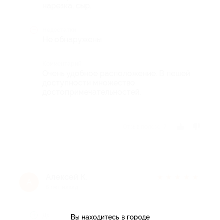
нарезка, сыр.
Недостатки
Не обнаружены
Комментарий
Очень удобное расположение. В пешей
доступности множество
достопримечательностей.
Отзыв полезен?
Алексей К.
★
★
★
★
★
А
5 лет назад
Достоинства
Вы находитесь в городе