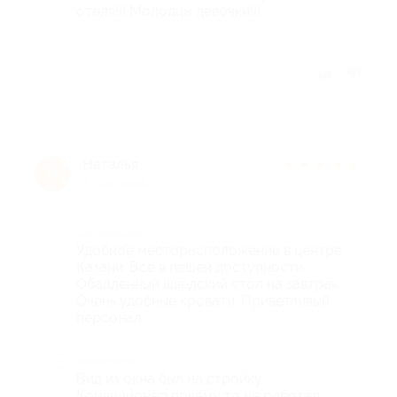
отеля!!! Молодцы девочки!!!
Отзыв полезен?
Наталья
★
★
★
★
★
Н
4 года назад
Достоинства
Удобное месторасположение в центре
Казани. Все в пешей доступности.
Обалденный шведский стол на завтрак.
Очень удобные кровати. Приветливый
персонал.
Недостатки
Вид из окна был на стройку.
Кондиционер почему то не работал.