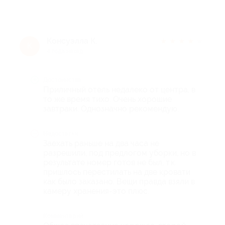
Консуэлла К.
★
★
★
★
★
К
4 года назад
Достоинства
Приличный отель недалеко от центра, в
то же время тихо. Очень хорошие
завтраки. Однозначно рекомендую.
Недостатки
Заехать раньше на два часа не
разрешили, под предлогом уборки, но в
результате номер готов не был, т.к.
пришлось перестилать на две кровати
как было заказано. Вещи правда взяли в
камеру хранения-это плюс.
Комментарий