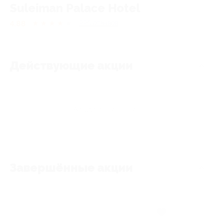
Suleiman Palace Hotel
4.88
★
★
★
★
★
225
отзывов
Действующие акции
Акции отсутствуют
Завершённые акции