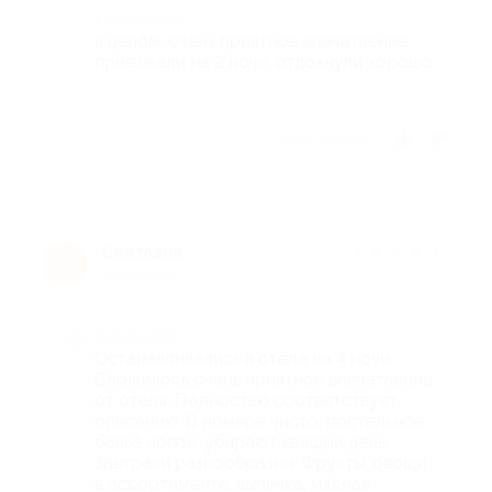
Комментарий
в целом, очень приятное впечатление.
приезжали на 2 ночи, отдохнули хорошо
Отзыв полезен?
Светлана
★
★
★
★
★
С
5 лет назад
Достоинства
Останавливались в отеле на 4 ночи.
Сложилось очень приятное впечатление
от отеля. Полностью соответствует
описанию. В номере чисто, постельное
бельё новое, убирают каждый день.
Завтраки разнообразны. Фрукты, овощи
в ассортименте, выпечка, мясная