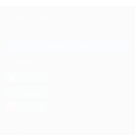
+7 495 649-649-1
Для звонка из Москвы
и регионов России
Связаться с нами
МОБИЛЬНОЕ ПРИЛОЖЕНИЕ
загрузить в
App Store
загрузить в
Google Play
загрузить в
AppGallery
КОМПАНИЯ