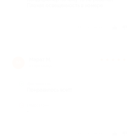
Плохая освещенность в номере.
Отзыв полезен?
Марат М.
★
★
★
★
★
М
4 года назад
Достоинства
Понравилось все!!!
Недостатки
-
Отзыв полезен?