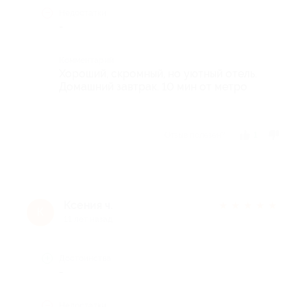
Недостатки
-
Комментарий
Хороший, скромный, но уютный отель.
Домашний завтрак. 10 мин от метро
Отзыв полезен?
1
Ксения ч.
★
★
★
★
★
К
11 лет назад
Достоинства
-
Недостатки