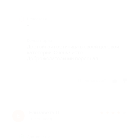
-
Недостатки
-
Комментарий
Достойная гостиница в своей ценовой
категории. Очень чисто.
Доброжелательный персонал.
Отзыв полезен?
Елизавета П.
★
★
★
★
★
Е
10 лет назад
Достоинства