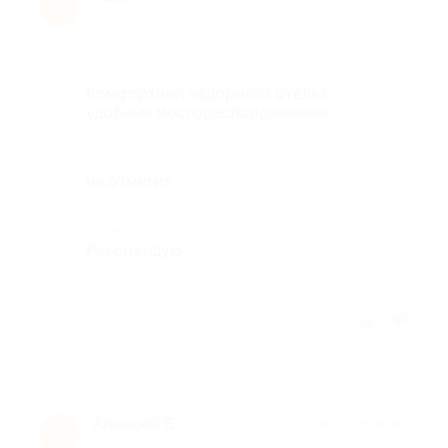
И
9 лет назад
Достоинства
Комфортный недорогой отель с
удобным месторасположением.
Недостатки
не отметил
Комментарий
Рекомендую
Отзыв полезен?
Алексей Б.
★
★
★
★
★
А
10 лет назад