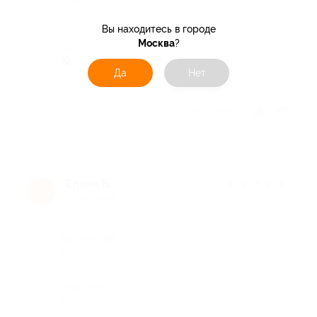
-
Вы находитесь в городе
Москва
?
Комментарий
Хороший отель!
Да
Нет
Отзыв полезен?
Елена Б.
★
★
★
★
★
Е
11 лет назад
Достоинства
-
Недостатки
-