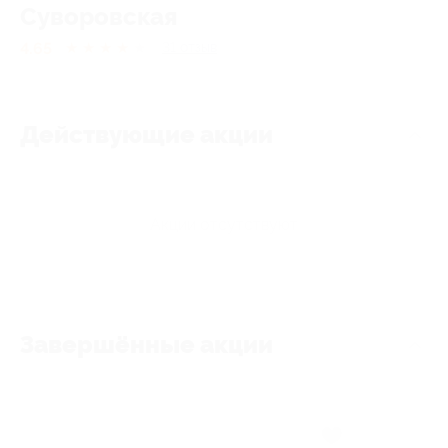
Суворовская
4.65
★
★
★
★
★
31
отзыв
Действующие акции
Акции отсутствуют
Завершённые акции