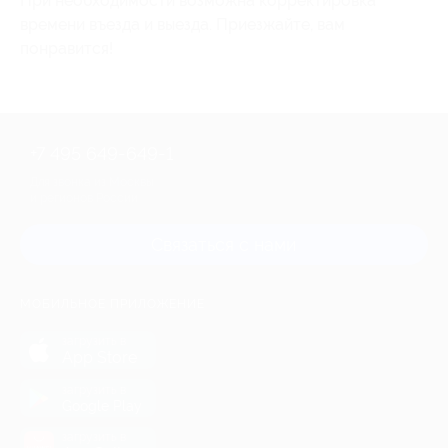
При необходимости возможна корректировка
времени въезда и выезда. Приезжайте, вам
понравится!
+7 495 649-649-1
Для звонка из Москвы
и регионов России
Связаться с нами
МОБИЛЬНОЕ ПРИЛОЖЕНИЕ
загрузить в
App Store
загрузить в
Google Play
загрузить в