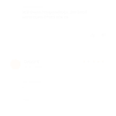
Комментарий
все очень понравилось. для этой
категории отеля все ок
Отзыв полезен?
1
Ольга К.
★
★
★
★
★
О
11 лет назад
Достоинства
-
Недостатки
-