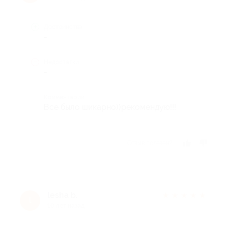
Достоинства
-
Недостатки
-
Комментарий
Все было шикарно))рекомендую!!!
Отзыв полезен?
lesha b.
★
★
★
★
★
l
10 лет назад