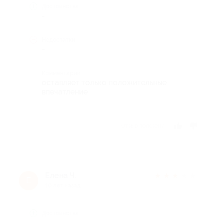
Достоинства
-
Недостатки
-
Комментарий
оставляет только положительные
впечатление
Отзыв полезен?
Елена Ч.
★
★
★
★
★
Е
10 лет назад
Достоинства