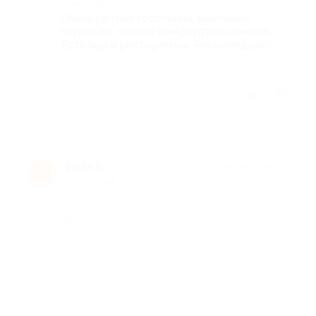
Комментарий
Очень уютная гостиница, вежливый
персонал, чистые комфортные номера.
Есть бар и ресторанчик. Рекомендую!!!!
Отзыв полезен?
1
Иван Б.
★
★
★
★
★
И
11 лет назад
Достоинства
-
Недостатки
-