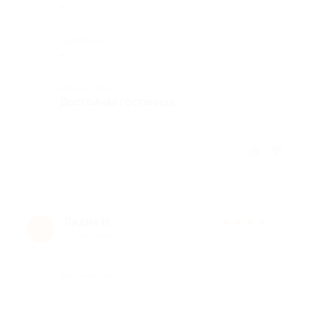
-
Недостатки
-
Комментарий
Достойная гостиница.
Отзыв полезен?
Лидия И.
★
★
★
★
★
Л
11 лет назад
Достоинства
-