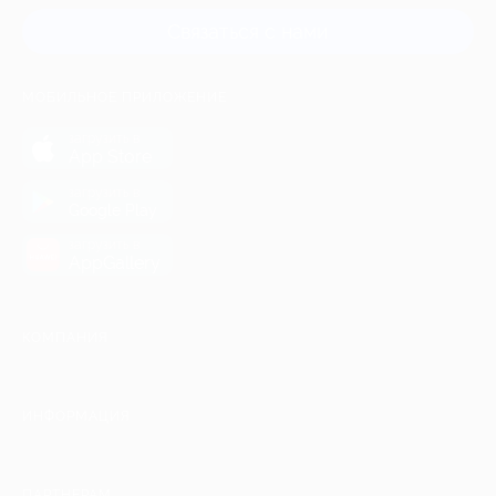
Связаться с нами
МОБИЛЬНОЕ ПРИЛОЖЕНИЕ
загрузить в
App Store
загрузить в
Google Play
загрузить в
AppGallery
КОМПАНИЯ
ИНФОРМАЦИЯ
ПАРТНЕРАМ