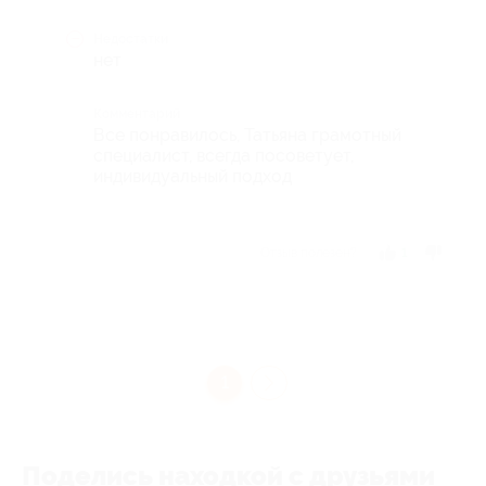
Недостатки
нет
Комментарий
Все понравилось, Татьяна грамотный
специалист, всегда посоветует,
индивидуальный подход
Отзыв полезен?
1
1
Поделись находкой с друзьями