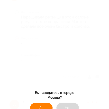
Достоинства
Наращивала ресницы в этом салоне,
результат мне понравился. Мастер
сделала все очень быстро и красиво.
Недостатки
-
Комментарий
-
Отзыв полезен?
Вы находитесь в городе
Москва
?
Александр
★
★
★
★
★
А
9 лет назад
Да
Нет