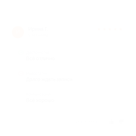
Ирина Г.
★
★
★
★
★
И
9 лет назад
Достоинства
Всё отлично
Недостатки
Долго ждать записи
Комментарий
Всё хорошо
Отзыв полезен?