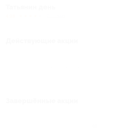
Татьянин день
4.98
★
★
★
★
★
24
отзывa
Действующие акции
Акции отсутствуют
Завершённые акции