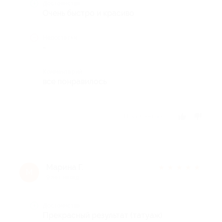
Достоинства
Очень быстро и красиво
Недостатки
-
Комментарий
все понравилось
Отзыв полезен?
Марина Г.
★
★
★
★
★
М
9 лет назад
Достоинства
Прекрасный результат (татуаж)