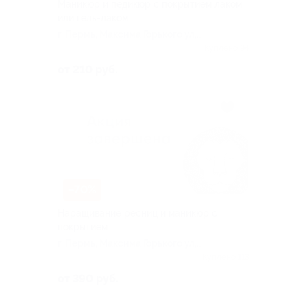
Маникюр и педикюр с покрытием лаком
или гель-лаком
г. Пермь, Максима Горького ул,
д. 83
Куплено 94
от 210 руб.
–70%
Наращивание ресниц и маникюр с
покрытием
г. Пермь, Максима Горького ул,
д. 83
Куплено 113
от 390 руб.