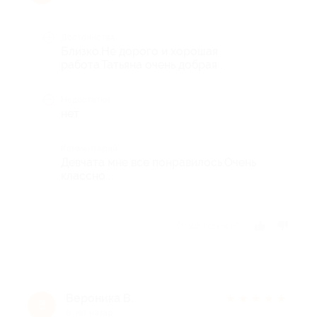
Достоинства
Близко.Не дорого и хорошая
работа.Татьяна очень добрая .
Недостатки
нет
Комментарий
Девчата мне все понравилось.Очень
классно .
Отзыв полезен?
Вероника В.
★
★
★
★
★
В
9 лет назад