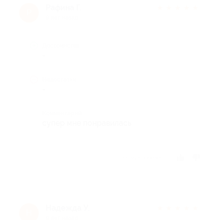
Рафина Г.
★
★
★
★
★
Р
9 лет назад
Достоинства
-
Недостатки
-
Комментарий
супер мне понравилась
Отзыв полезен?
Надежда У.
★
★
★
★
★
Н
9 лет назад