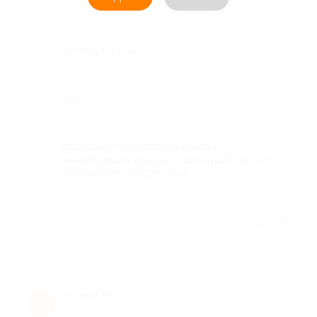
Достоинства
Советую сходить
Недостатки
нет
Комментарий
Все прошло хорошо,записал
жену,пришла,все рассказали,объяснили
и качественно сделали!
Отзыв полезен?
Елена Н.
★
★
★
★
★
Е
9 лет назад