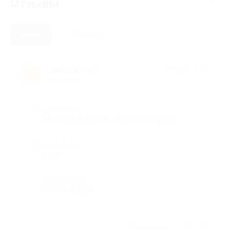
Отзывы
Новые
Полезные
Анастасия С.
★
★
★
★
★
А
8 лет назад
Достоинства
Мастер хороший, все было супер
Недостатки
Нет
Комментарий
Рекомендую
Отзыв полезен?