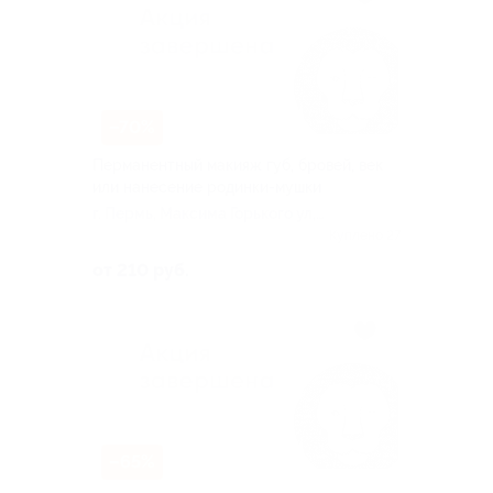
–70%
Перманентный макияж губ, бровей, век
или нанесение родинки-мушки
г. Пермь, Максима Горького ул,
д. 83
Куплено 27
от 210 руб.
–65%