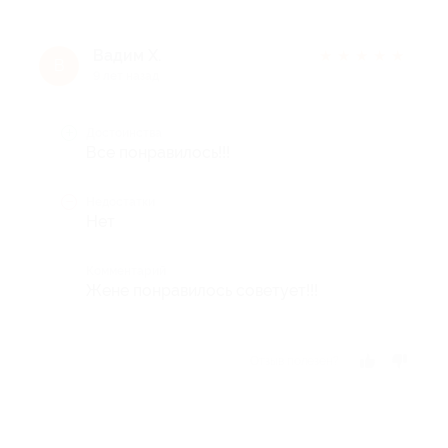
Вадим Х.
★
★
★
★
★
В
9 лет назад
Достоинства
Все понравилось!!!
Недостатки
Нет
Комментарий
Жене понравилось советует!!!
Отзыв полезен?