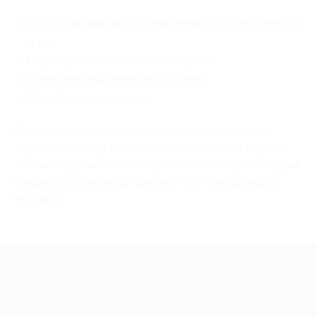
Услуги маникюра: SPA, европейский, классический
и пр.;
Педикюр: классика, SPA, экспресс;
Перманентный макияж и татуаж;
Преображение ресниц.
Готовитесь ли к романтическому свиданию или
торжественному мероприятию – мастера студии
«Татьянин день» готовы прийти на помощь. Выгодные
скидки по промокоду сделают эту помощь еще и
выгодной.
+7 495 649-649-1
Для звонка из Москвы
и регионов России