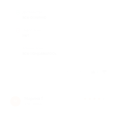
Достоинства
все отлично
Недостатки
нет
Комментарий
все понравилось
Отзыв полезен?
1
Марина Г.
★
★
★
★
★
М
9 лет назад