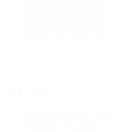
выдают, а в поле пронизывает ветер. По
животным замечаний нет. Хорошие и
добрые лошадки. По персоналу всё
отлично приветливые и чудесные
инструктора, объясняют доходчиво и
постоянно находятся рядом. короче
GOOD.
Отзыв полезен?
3
Андрей П.
★
★
★
★
★
А
10 лет назад
Достоинства
Спокойные лошадки, рядом с нами даже
девочка ездила лет 10. Недалеко от
Москвы, легко найти/добраться.