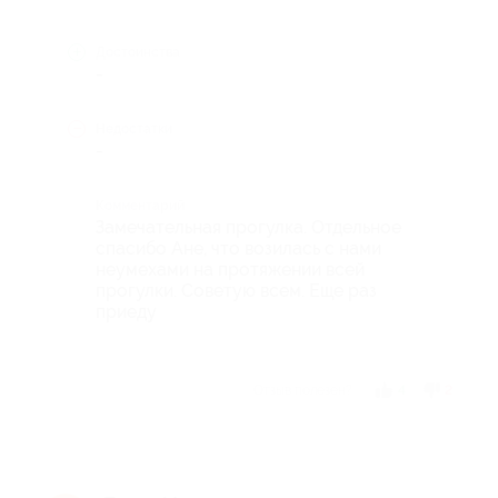
Достоинства
-
Недостатки
-
Комментарий
Замечательная прогулка. Отдельное
спасибо Ане, что возилась с нами
неумехами на протяжении всей
прогулки. Советую всем. Еще раз
приеду
Отзыв полезен?
4
2