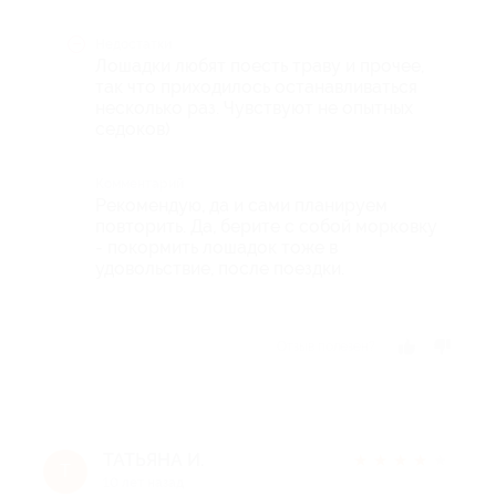
Недостатки
Лошадки любят поесть траву и прочее,
так что приходилось останавливаться
несколько раз. Чувствуют не опытных
седоков)
Комментарий
Рекомендую, да и сами планируем
повторить. Да, берите с собой морковку
- покормить лошадок тоже в
удовольствие, после поездки.
Отзыв полезен?
ТАТЬЯНА И.
★
★
★
★
★
Т
10 лет назад