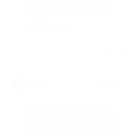
минут 15 по лесу до поля, а потом
можно только кругами ездить по полю
Комментарий
спасибо биглиону
Отзыв полезен?
1
Юлия Г.
★
★
★
★
★
Ю
10 лет назад
Достоинства
Ездили на днях кататься в "Марфино".
Всё очень понравилось, даже учитывая,
что ни у меня, ни у молодого человека
большого опыта катания на лошадях нет
кататься было очень комфортно, брали