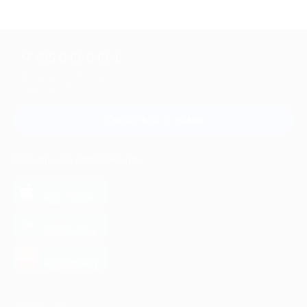
+7 495 649-649-1
Для звонка из Москвы
и регионов России
Связаться с нами
МОБИЛЬНОЕ ПРИЛОЖЕНИЕ
загрузить в
App Store
загрузить в
Google Play
загрузить в
AppGallery