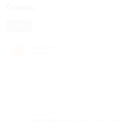
Отзывы
Новые
Полезные
ping2pong
★
★
★
★
★
p
9 лет назад
Достоинства
-
Недостатки
-
Комментарий
очень понравилось! впечатлений море!