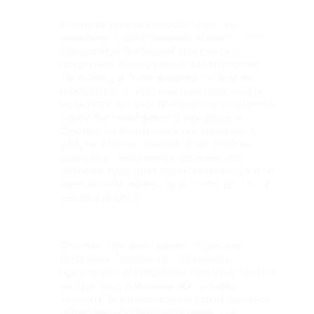
Недостатки
В самой услуге недостатков - не
выявлено. Единственный момент - это
обещанной "кафешки" покушать и
погреться, обнаружено так и не было,
поскольку в "зоне видимости оно не
находится", а местный люд подсказать
не может, где оно вообще. Ну и конечно
такой бытовой фактор как дорога.
Пробки на Дмитровке постоянные. К
услуге это не относится но чтоб не
опоздать - выезжайте заранее ибо
автобус туда идет единственный да и на
личном а/м можно простоять до 1,5 - 2
часов в дороге.
Комментарий
Отлично провели время. Чудесная
прогулка. Правда из - за дороги
приехали с опозданием поэтому гуляли
не три часа а меньше ибо начало
темнеть. В зимнее время стоит одеться
потеплее ибо выдавать ничего не