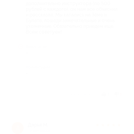
дополнительно инструктора (по 500
рублей с каждого), он нам все объяснил
и рассказал. Мы катались на Зёме и
Булате, лошади замечательные и очень
ухоженные. Обязательно приедем еще.
Всем советуем!
Недостатки
-
Комментарий
-
Отзыв полезен?
1
1
Дарья М.
★
★
★
★
★
Д
10 лет назад