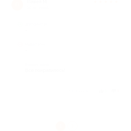
Павел М.
★
★
★
★
★
П
10 лет назад
Достоинства
-
Недостатки
-
Комментарий
Все понравилось!
Отзыв полезен?
1
3
1