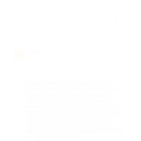
Отзыв полезен?
Олег
★
★
★
★
★
О
9 лет назад
Достоинства
Ездили с женой на конную прогулку.
Все очень понравилось, впечатлений и
эмоций куча, милые и послушные
лошадки., огромная территория для
прогулок. Отдельное спасибо хочется
сказать инструктору Руслану, который
провел грамотный инструктаж для
новичков. Безумно понравилось это
место, обязательно вернемся еще раз и
не одни, а компанией.