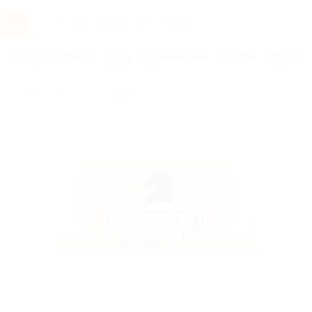
Услуги
Отели
Туры
Промокоды
Кэшбэк
Афиша 
Бренды
Усадьба Марфино