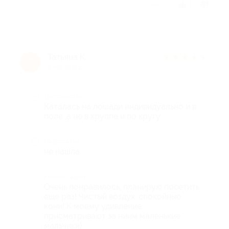
Отзыв полезен?
1
Татьяна К.
★
★
★
★
★
Т
9 лет назад
Достоинства
Каталась на лошади индивидуально и в
поле ,а не в круппе и по кругу
Недостатки
не нашла
Комментарий
Очень понравилось, планирую посетить
еще раз! Чистый воздух .спокойные
кони! К моему удивление
присматривают за ниим маленькие
мальчики)