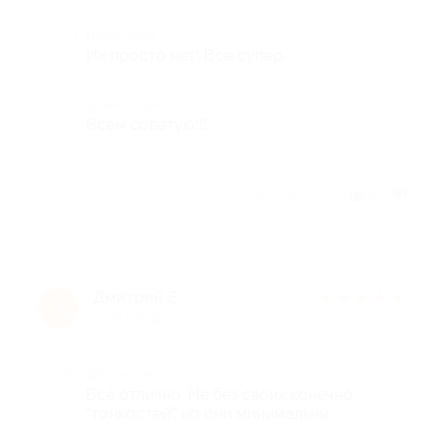
Недостатки
Их просто нет! Все супер
Комментарий
Всем советую!!!
Отзыв полезен?
2
Дмитрий Е.
★
★
★
★
★
Д
9 лет назад
Достоинства
Всё отлично. Не без своих конечно
"тонкостей", но они минимальны.