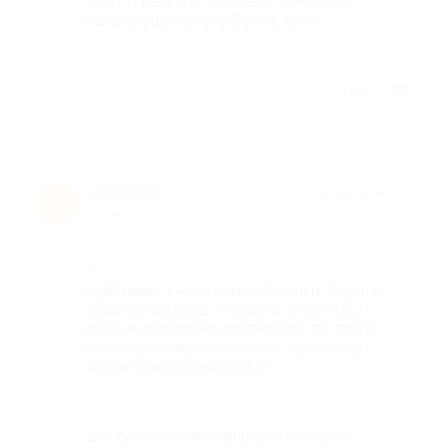
часа, а не 3 как заявлено. Хотя для
начинающих этого более чем!
Отзыв полезен?
3
Мария Р.
★
★
★
★
★
М
10 лет назад
Достоинства
красивые, ухоженные лошадки. берите
яблоки, морковь, чтобы их угостить )
вполне спокойно разрешают по полю
кататься самостоятельно. только вот
после рыси болит все ))
Недостатки
для трех часов маршрут скучноват.