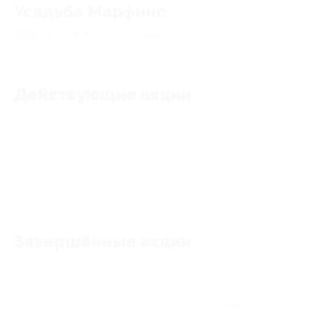
Усадьба Марфино
4.58
★
★
★
★
★
111
отзывов
Действующие акции
Акции отсутствуют
Завершённые акции