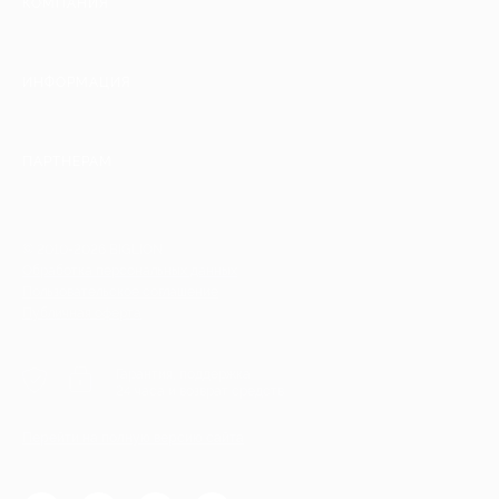
КОМПАНИЯ
ИНФОРМАЦИЯ
ПАРТНЕРАМ
© 2010-2026 BIGLION
Обработка персональных данных
Пользовательское соглашение
Публичная оферта
Гарантия, поддержка
24 часа и возврат средств
Перейти на полную версию сайта