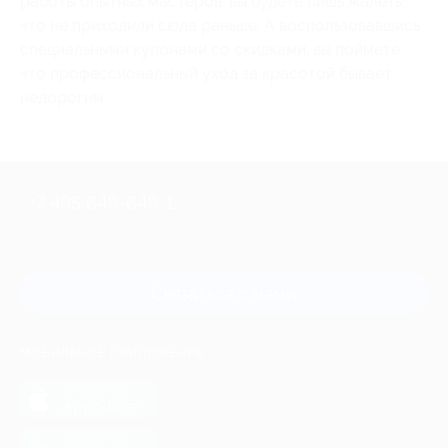
работы опытных мастеров, вы будете лишь жалеть,
что не приходили сюда раньше. А воспользовавшись
специальными купонами со скидками, вы поймете,
что профессиональный уход за красотой бывает
недорогим.
+7 495 649-649-1
Для звонка из Москвы
и регионов России
Связаться с нами
МОБИЛЬНОЕ ПРИЛОЖЕНИЕ
загрузить в
App Store
загрузить в