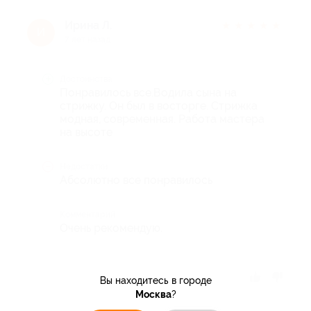
Ирина Л.
★
★
★
★
★
И
7 лет назад
Достоинства
Понравилось все.Водила сына на
стрижку. Он был в восторге. Стрижка
модная, современная. Работа мастера
на высоте
Недостатки
Абсолютно все понравилось
Комментарий
Очень рекомендую.
Отзыв полезен?
Вы находитесь в городе
Москва
?