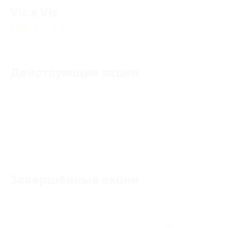
Vis a Vis
4.86
★
★
★
★
★
50
отзывов
Действующие акции
Акции отсутствуют
Завершённые акции