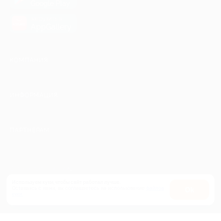
Google Play
загрузить в
AppGallery
КОМПАНИЯ
ИНФОРМАЦИЯ
ПАРТНЕРАМ
© 2010-2026 BIGLION
Обработка персональных данных
Используем куки, чтобы сайт работал лучше.
Пользовательское соглашение
Оставаясь с нами, вы соглашаетесь на использование
файлов
Оk
куки.
Публичная оферта