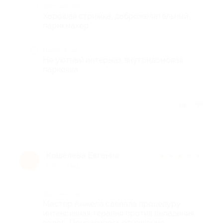
Достоинства
Хорошая стрижка, доброжелательный
парикмахер
Недостатки
Не уютный интерьер, внутридомовая
парковка
Отзыв полезен?
Кошелева Евгения
★
★
★
★
★
К
6 лет назад
Достоинства
Мастер Анжела сделала процедуру
интенсивная терапия против выпадения
волос. Понравилось отношение