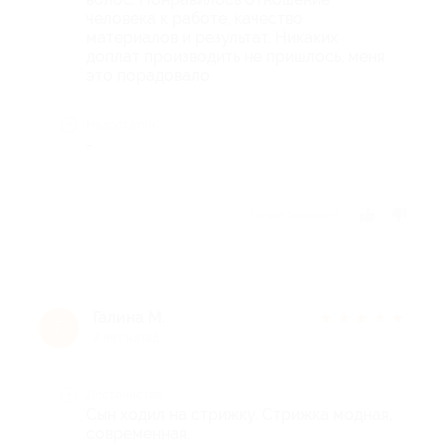
человека к работе, качество
материалов и результат. Никаких
доплат производить не пришлось, меня
это порадовало
Недостатки
-
Отзыв полезен?
Галина М.
★
★
★
★
★
Г
7 лет назад
Достоинства
Cын ходил на стрижку. Стрижка модная,
современная.