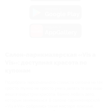
загрузить в
Google Play
загрузить в
AppGallery
Салон-парикмахерская «Vis a
Vis»: доступная красота по
купонам
Подобрать персонального стилиста сегодня не так
просто. Нужно не просто уметь делать те или иные
вещи в индустрии красоты. Важно любить дело,
которым занимаешься. В салоне-парикмахерской
«Vis a Vis» собрались такие мастера: опытные,