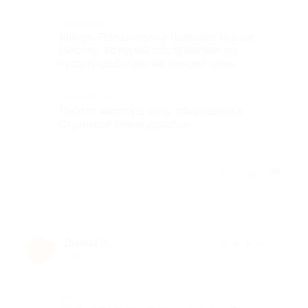
Недостатки
Минус-Попал после третьего звонка.
Мастер, который обслуживает по
купону, работает не каждый день.
Комментарий
Работа мастера сыну понравилась.
Стрижкой очень доволен..
Отзыв полезен?
Диана А.
★
★
★
★
★
Д
7 лет назад
Достоинства