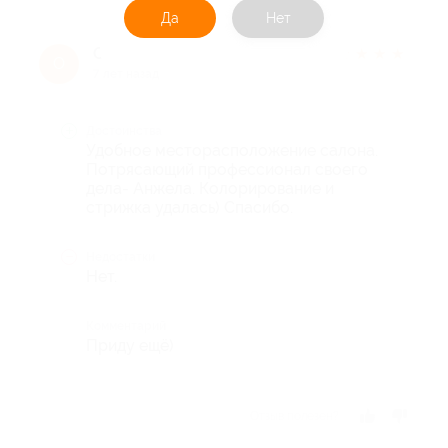
Да
Нет
Ольга
★
★
★
★
★
О
7 лет назад
Достоинства
Удобное месторасположение салона.
Потрясающий профессионал своего
дела- Анжела. Колорирование и
стрижка удалась) Спасибо.
Недостатки
Нет.
Комментарий
Приду ещё)
Отзыв полезен?