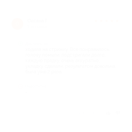
Оксана Г.
★
★
★
★
★
О
7 лет назад
Достоинства
ходила на стрижку. Все понравилось,
голову помыли, подстригали долго,
каждую прядку, очень аккуратно,
укладку сделали, результатом довольна,
была уже 2 раза.
Недостатки
-
Отзыв полезен?