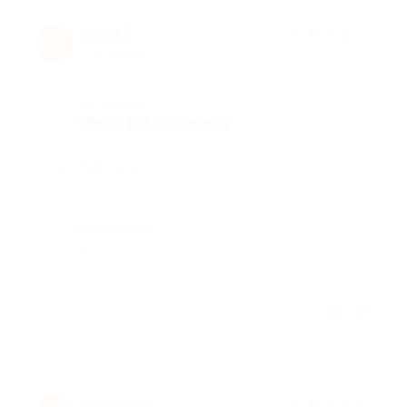
Анна С.
★
★
★
★
★
А
7 лет назад
Достоинства
Место расположения
Недостатки
-
Комментарий
-
Отзыв полезен?
наталия н.
★
★
★
★
★