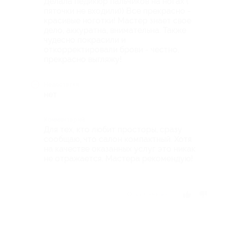
Делала педикюр пальчиков на ногах (
пяточки не входили)) Все прекрасно -
красивые ноготки! Мастер знает свое
дело, аккуратна, внимательна. Также
чудесно покрасили и
откорректировали брови - честно,
прекрасно выгляжу!
Недостатки
нет
Комментарий
Для тех, кто любит просторы, сразу
сообщаю, что салон компактный. Хотя
на качестве оказанных услуг это никак
не отражается. Мастера рекомендую!
Отзыв полезен?