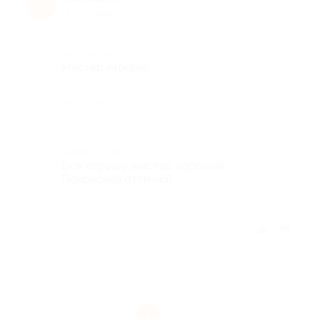
н
7 лет назад
Достоинства
Мастер Анжела
Недостатки
-
Комментарий
Все хорошо, мастер хороший.
Покрасила отлично!
Отзыв полезен?
1