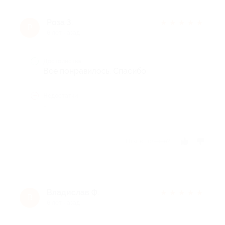
Роза З.
★
★
★
★
★
Р
6 лет назад
Достоинства
Все понравилось. Спасибо
Недостатки
-
Отзыв полезен?
Владислав Ф.
★
★
★
★
★
В
6 лет назад