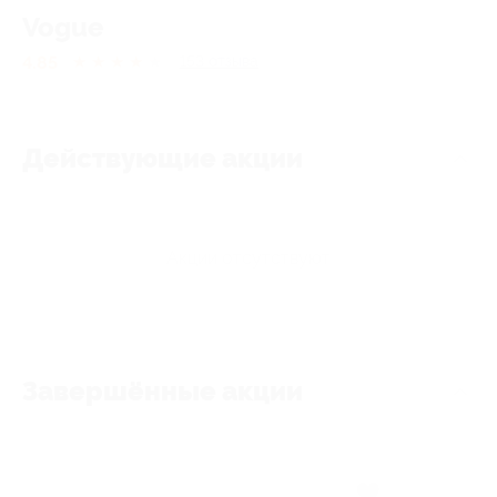
Vogue
4.85
★
★
★
★
★
153
отзывa
Действующие акции
Акции отсутствуют
Завершённые акции