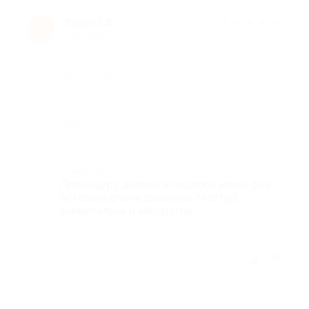
fisyun.t Ф.
★
★
★
★
★
f
6 лет назад
Достоинства
-
Недостатки
-
Комментарий
Процедуру дарила в подарок маме, она
осталась очень довольна. Мастер
внимательна и аккуратна.
Отзыв полезен?