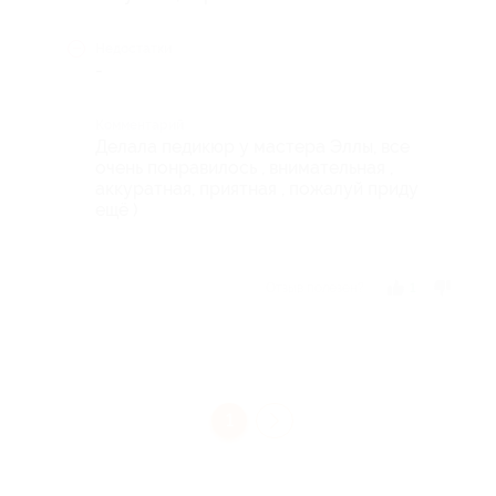
Недостатки
-
Комментарий
Делала педикюр у мастера Эллы, все
очень понравилось , внимательная ,
аккуратная, приятная , пожалуй приду
ещё )
Отзыв полезен?
1
1