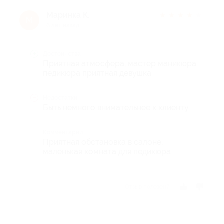
Маринка К.
★
★
★
★
★
М
6 лет назад
Достоинства
Приятная атмосфера, мастер маникюра
педикюра приятная девушка
Недостатки
Быть немного внимательнее к клиенту
Комментарий
Приятная обстановка в салоне,
маленькая комната для педикюра
Отзыв полезен?