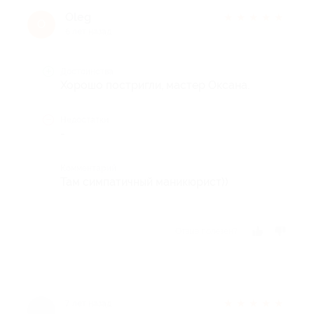
Oleg
★
★
★
★
★
O
6 лет назад
Достоинства
Хорошо постригли, мастер Оксана.
Недостатки
-
Комментарий
Там симпатичный маникюрист))
Отзыв полезен?
★
★
★
★
★
7 лет назад