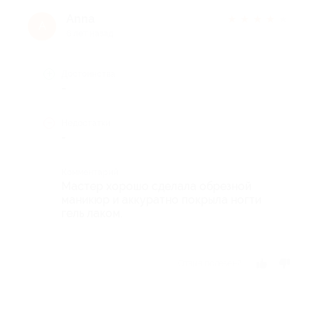
Anna
★
★
★
★
★
A
6 лет назад
Достоинства
-
Недостатки
-
Комментарий
Мастер хорошо сделала обрезной
маникюр и аккуратно покрыла ногти
гель лаком.
Отзыв полезен?