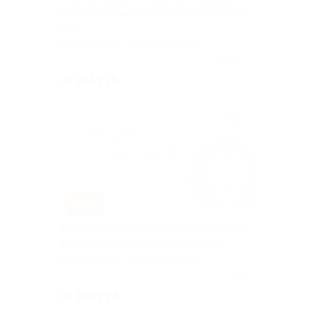
пилинг и процедуры по уходу за кожей
лица
г. Краснодар, Тургенева ул, д.
181
Куплено 10
от 525 руб.
–70%
Классический маникюр и педикюр или
японский маникюр в салоне Vogue
г. Краснодар, Тургенева ул, д.
181
Куплено 8
от 330 руб.