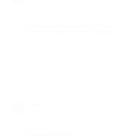
7 лет назад
Достоинства
Очень внимательный мастер, которая
готова была ответить на любой вопрос
Недостатки
-
Отзыв полезен?
1
Лаура
★
★
★
★
★
Л
7 лет назад
Достоинства
Результат, персонал