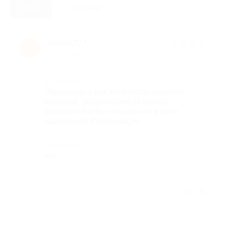
Новые
Полезные
tatmel777
★
★
★
★
★
t
6 лет назад
Достоинства
Обращалась для того,чтобы сделать
маникюр, результатом осталась
довольна,быстро,аккуратно и цена
адекватная, Рекомендую,
Недостатки
нет
Отзыв полезен?