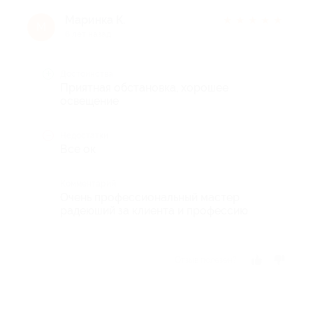
Маринка К.
★
★
★
★
★
М
6 лет назад
Достоинства
Приятная обстановка, хорошее
освещение
Недостатки
Все ок
Комментарий
Очень профессиональный мастер
радеюший за клиента и профессию
Отзыв полезен?