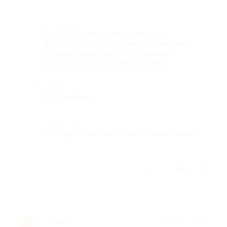
Достоинства
Делала педикюр шилак,мастер
Дарья.Понравился сервис,внимание и
обходительность.Очень довольна
услугой,приду ещё не один раз
Недостатки
Все отлично
Комментарий
Салону желаю успехов и процветания!
Отзыв полезен?
1
Юлия
★
★
★
★
★
Ю