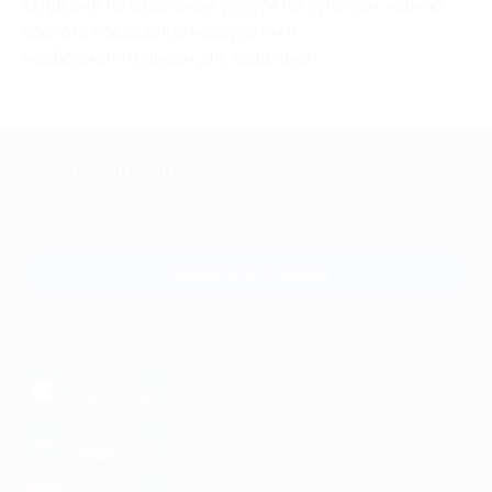
скидками на отдельные услуги по купонам, можно
сделать посещение недорогим и
необременительным для кошелька.
+7 495 649-649-1
Для звонка из Москвы
и регионов России
Связаться с нами
МОБИЛЬНОЕ ПРИЛОЖЕНИЕ
загрузить в
App Store
загрузить в
Google Play
загрузить в