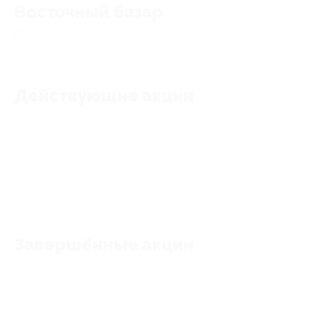
Восточный базар
0
★
★
★
★
★
0
отзывов
Действующие акции
Акции отсутствуют
Завершённые акции
Акции отсутствуют