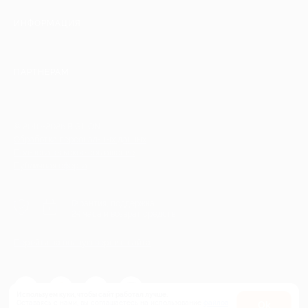
ИНФОРМАЦИЯ
ПАРТНЕРАМ
© 2010-2026 BIGLION
Обработка персональных данных
Пользовательское соглашение
Публичная оферта
Гарантия, поддержка
24 часа и возврат средств
Перейти на полную версию сайта
Используем куки, чтобы сайт работал лучше.
Оставаясь с нами, вы соглашаетесь на использование
файлов
Оk