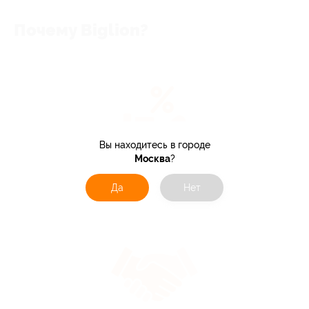
Почему Biglion?
Вы находитесь в городе
Москва
?
> 10 тыс. акций
со скидками до 90%
Да
Нет
по всей России