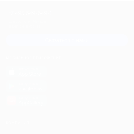
+7 495 649-649-1
Для звонка из Москвы
и регионов России
Связаться с нами
МОБИЛЬНОЕ ПРИЛОЖЕНИЕ
загрузить в
App Store
загрузить в
Google Play
загрузить в
AppGallery
КОМПАНИЯ