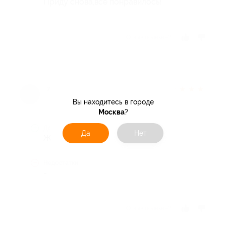
Приду снова,всё понравилось!
Отзыв полезен?
★
★
★
★
★
7 лет назад
Вы находитесь в городе
Москва
?
Достоинства
Да
Нет
Живая музыка, уютная атмосфера
Недостатки
-
Отзыв полезен?