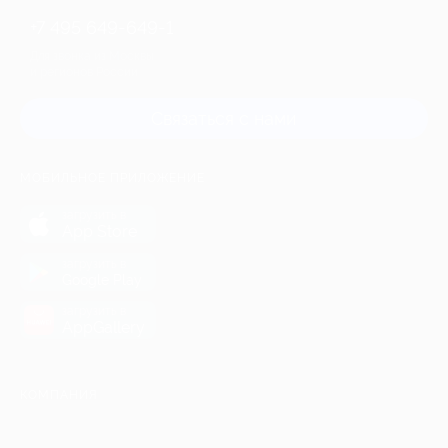
+7 495 649-649-1
Для звонка из Москвы
и регионов России
Связаться с нами
МОБИЛЬНОЕ ПРИЛОЖЕНИЕ
загрузить в
App Store
загрузить в
Google Play
загрузить в
AppGallery
КОМПАНИЯ