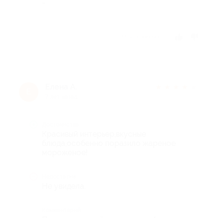
-
Отзыв полезен?
Елена А.
★
★
★
★
★
Е
7 лет назад
Достоинства
Красивый интерьер,вкусные
блюда,особенно поразило жареное
мороженое!
Недостатки
Не увидела.
Комментарий