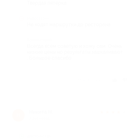
Твердая пятерка.
Недостатки
Не ходят маршрутки до ресторана
Комментарий
Всегда всем советую и хожу сам. Очень
низкие цены но результаты зашкаливают
. Большое спасибо
Отзыв полезен?
Никита Н.
★
★
★
★
★
Н
7 лет назад
Достоинства