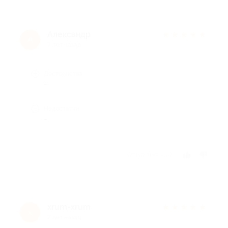
Александр
★
★
★
★
★
А
7 лет назад
Достоинства
-
Недостатки
-
Отзыв полезен?
xrum-xrum
★
★
★
★
★
x
7 лет назад