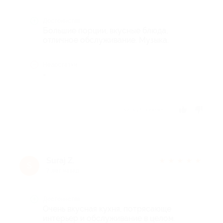
Достоинства
Большие порции, вкусные блюда,
отличное обслуживание. Музыка.
Недостатки
-
Отзыв полезен?
Suraj Z.
★
★
★
★
★
S
7 лет назад
Достоинства
Очень вкусная кухня, потрясающе
интерьер и обслуживание в целом.