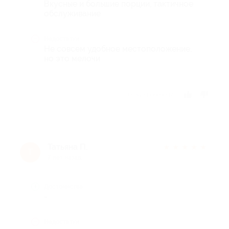
Вкусные и большие порции, тактичное
обслуживание
Недостатки
Не совсем удобное местоположение,
но это мелочи
Отзыв полезен?
Татьяна П.
★
★
★
★
★
Т
7 лет назад
Достоинства
-
Недостатки