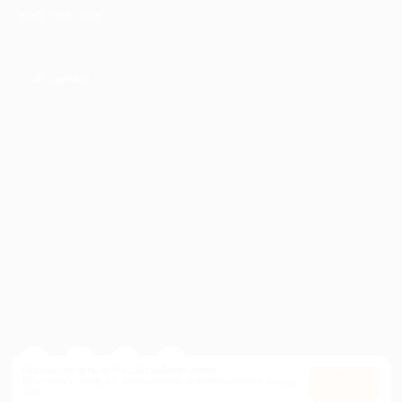
ИНФОРМАЦИЯ
ПАРТНЕРАМ
© 2010-2026 BIGLION
Обработка персональных данных
Пользовательское соглашение
Публичная оферта
Гарантия, поддержка
24 часа и возврат средств
Перейти на полную версию сайта
Используем куки, чтобы сайт работал лучше.
Оставаясь с нами, вы соглашаетесь на использование
файлов
Оk
куки.