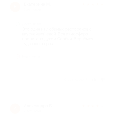
Екатерина М.
★
★
★
★
★
Е
7 лет назад
Достоинства
Это один из любимых ресторанов с
вкуснейшей едой. Вся атмосфера
пропитана духом Сербии. Вернёмся
туда ещё на раз
Недостатки
-
Отзыв полезен?
Александра Б.
★
★
★
★
★
А
7 лет назад