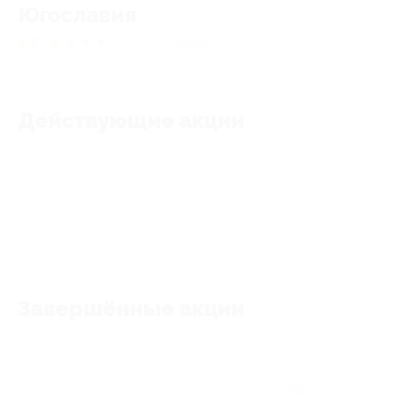
Югославия
4.7
★
★
★
★
★
406
отзывов
Действующие акции
Акции отсутствуют
Завершённые акции