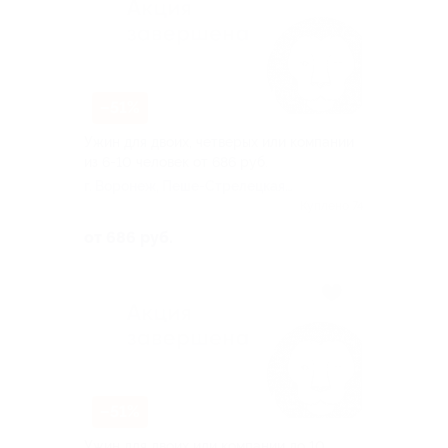
–51%
Ужин для двоих, четверых или компании
из 6-10 человек от 686 руб.
г. Воронеж, Пеше-Стрелецкая
ул, д. 110б
Куплено 74
от 686 руб.
–51%
Ужин для двоих или компании до 10