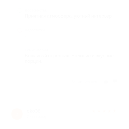
Достоинства
Приятная атмосфера, уютный интерьер
Недостатки
-
Комментарий
Вежливый персонал. Большие и вкусные
порции.
Отзыв полезен?
oko36
★
★
★
★
★
o
7 лет назад