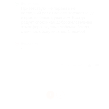
Достоинства
Приветствую. Не первый и не
последний раз отмечаем торжества, да
и просто, бывает, ужинаем. Всегда
радует спокойная, доброжелательная
атмосфера, вкусные любимые блюда,
отличное обслуживание. Спасибо!
Недостатки
-
Отзыв полезен?
1