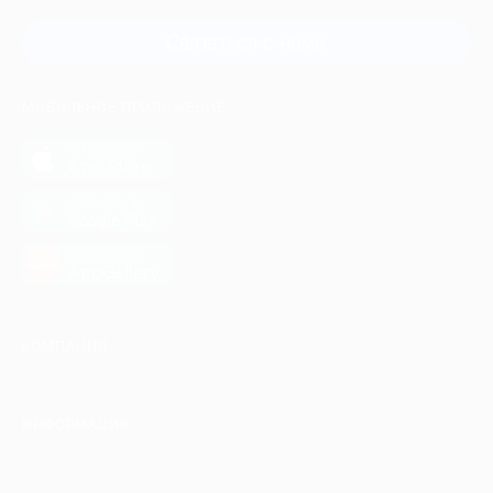
Связаться с нами
МОБИЛЬНОЕ ПРИЛОЖЕНИЕ
загрузить в
App Store
загрузить в
Google Play
загрузить в
AppGallery
КОМПАНИЯ
ИНФОРМАЦИЯ