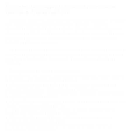
Купоны на скидку и товары по низким
ценам в Альметьевске
Купонами пользуется весь мир и они давно воспринимаются людьми
как способ разумной экономии. Поэтому Биглион с радостью
приблизит к миру, где скидочный купон - выгодно, приятно и удобно.
Сэкономить в Альметьевске можно на посещении ресторана, салона
красоты, аквапарка, медицинского центра, на покупке товаров и
билетов на любые развлечения.
На Биглионе размер скидки по купону достигает 90% и каждый день
появляются новые акции и распродажи. Легко и приятно пользоваться
услугами и приобретать подарки для друзей и близких без вреда
бюджету.
Наши услуги по акциям в Альметьевске:
Развлечения: насладиться речными и конными прогулками, сходить
в боулинг или на пейнтбол, пройти квесты.
Рестораны и кафе: романтические ужины и посиделки в баре с
друзьями теперь можно организовывать гораздо чаще!
Красота и здоровье: сделать маникюр и педикюр в салонах красоты
в Альметьевске, УЗИ в клиниках.
Фитнес: абонементы в фитнес-клубы с безлимитным посещением, а
также танцы, йога и многое другое.
Туры: отдохнуть в Таиланде, Турции, Испании, Греции и других
странах без серьезного удара по кошельку.
Авто: шиномонтаж, химчистка, тонировка стекол и заправка
кондиционера для железного друга.
Купить товары для дома и детей, мебель, бытовую технику и
электронику, обувь и одежду.