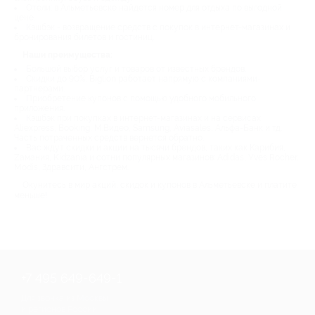
Отели: в Альметьевске найдется номер для отдыха по выгодной
цене.
Кэшбэк - возвращение средств с покупок в интернет-магазинах и
бронирования билетов и гостиниц.
Наши преимущества:
Большой выбор услуг и товаров от известных брендов.
Скидки до 90%. Biglion работает напрямую с компаниями-
партнерами.
Приобретение купонов с помощью удобного мобильного
приложения.
Кэшбэк при покупках в интернет-магазинах и на сервисах
Aliexpress, Booking, М.Видео, Samsung, Aviasales, Альфа-Банк и тд.
Часть потраченных средств вернется обратно.
Вас ждут скидки и акции на тысячи брендов, таких как Карибия,
Zамания, Kidzania и сотни популярных магазинов: Adidas, Yves Rocher,
Modis, Здравсити, Ангстрем.
Окунитесь в мир акций, скидок и купонов в Альметьевске и платите
меньше!
+7 495 649-649-1
Для звонка из Москвы
и регионов России