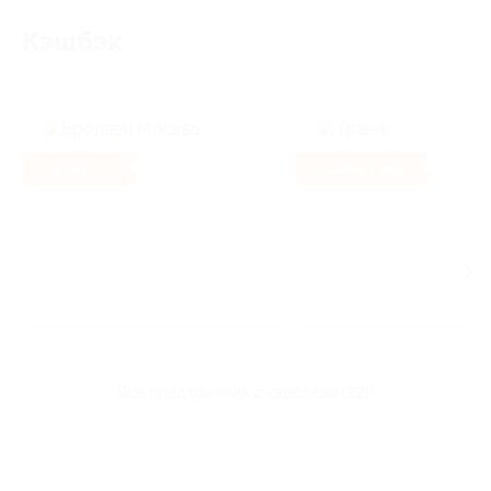
Кэшбэк
Кэшбэк 7%
Кэшбэк 6.36%
все предложения с кэшбэком (221)