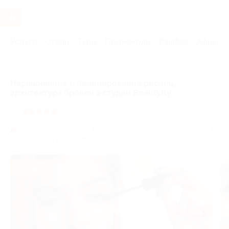
Услуги
Отели
Туры
Промокоды
Кэшбэк
Афиша 
Главная
Услуги
Красота
Уход за бровями и ресницами
Наращивание и ламинирование ресниц,
архитектура бровей в студии Beautyfly
5.0
(1)
Суконная Слобода,
г. Казань, ул. Достоевского, д. 50, эт. 1
(слева от магазина «Файтро»)
- 39%