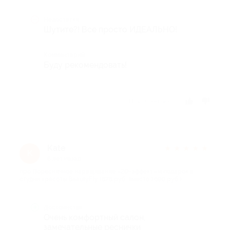
Недостатки
Шутите?! Все просто ИДЕАЛЬНО!
Комментарий
Буду рекомендовать!
Отзыв полезен?
Kate
★
★
★
★
★
K
6 лет назад
про Поресничное наращивание «2D-эффект» и подарок в
студии красоты BeautyFly (676 руб. вместо 1690 руб.)
Достоинства
Очень комфортный салон,
замечательные реснички