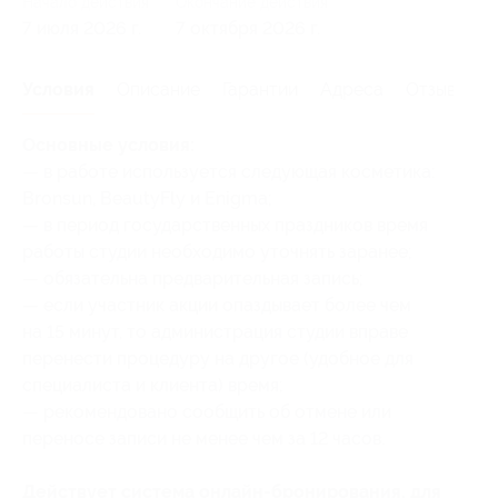
Начало действия
Окончание действия
7 июля 2026 г.
7 октября 2026 г.
Условия
Описание
Гарантии
Адреса
Отзывы
Основные условия:
— в работе используется следующая косметика:
Bronsun, BeautyFly и Enigma;
— в период государственных праздников время
работы студии необходимо уточнять заранее;
— обязательна предварительная запись;
— если участник акции опаздывает более чем
на 15 минут, то администрация студии вправе
перенести процедуру на другое (удобное для
специалиста и клиента) время;
— рекомендовано сообщить об отмене или
переносе записи не менее чем за 12 часов.
Действует система онлайн-бронирования, для