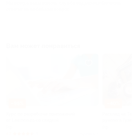
Мы всегда рады помочь: служба поддержки Биглиона
ответит на любой ваш вопрос
Вам может понравиться
–95%
–40%
е
Курс по разработке приложений
Расклад на Таро
от Learncours со скидкой
рунолога Гузели
РФ
РФ
13
4.7
(5)
Куплено 4