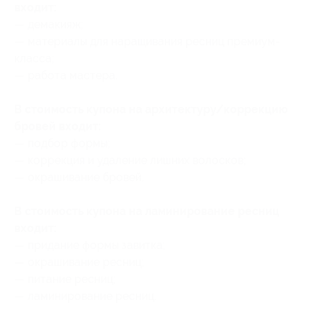
входит:
— демакияж;
— материалы для наращивания ресниц премиум-
класса;
— работа мастера.
В стоимость купона на архитектуру/коррекцию
бровей входит:
— подбор формы;
— коррекция и удаление лишних волосков;
— окрашивание бровей.
В стоимость купона на ламинирование ресниц
входит:
— придание формы завитка;
— окрашивание ресниц;
— питание ресниц;
— ламинирование ресниц.