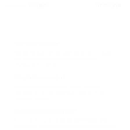
990 руб.
от 360 руб.
19 800 руб.
Что такое Биглион?
Biglion это про специальные акции, по условиям
которых вы можете приобрести купон со
скидкой от 50 до 90%
Откуда такие скидки?
Мы непосредственно работаем с каждым
партнером и договариваемся с ним о лучших
условиях для вас
Смогу ли я вернуть купон?
Если что-то случится, мы обязательно вернем
вам деньги. Мы работаем только с проверенными