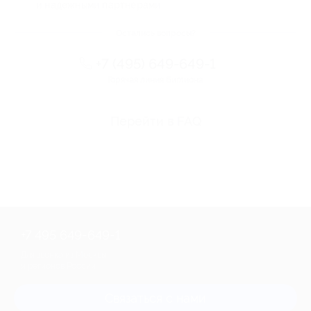
и надежными партнерами
Остались вопросы?
+7 (495) 649-649-1
Горячая линия Биглиона
Перейти в FAQ
+7 495 649-649-1
Для звонка из Москвы
и регионов России
Связаться с нами