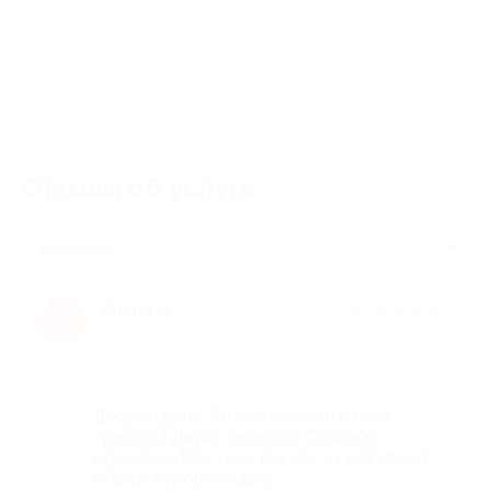
Отзывы об услуге
3
Полезные
Елена Н.
★
★
★
★
★
Е
1 месяц назад
Достоинства
Добрый день! Замечательный салон
красоты! Дарит радость! Спасибо
огромное Мастеру Регине за шикарный
образ! Хорошего дня!