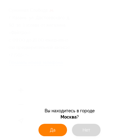
Суконная Слобода
г. Казань, ул. Достоевского, д.
50, эт. 1 (слева от магазина
«Файтро»)
с 09:00 до 21:00 ежедневно
(по предварительной записи)
+7 (965) 623-54-81
Показать номер телефона
Вы находитесь в городе
Москва
?
Да
Нет