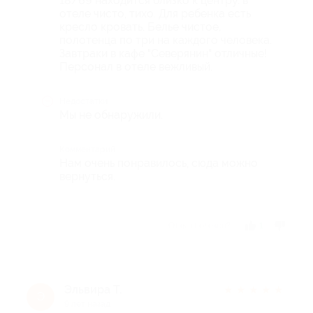
18/69 находится близко к центру. в
отеле чисто, тихо. Для ребенка есть
кресло кровать. Белье чистое,
полотенца по три на каждого человека.
Завтраки в кафе "Северянин" отличные!
Персонал в отеле вежливый.
Недостатки
Мы не обнаружили.
Комментарий
Нам очень понравилось, сюда можно
вернуться.
Отзыв полезен?
1
Эльвира Т.
★
★
★
★
★
Э
9 лет назад