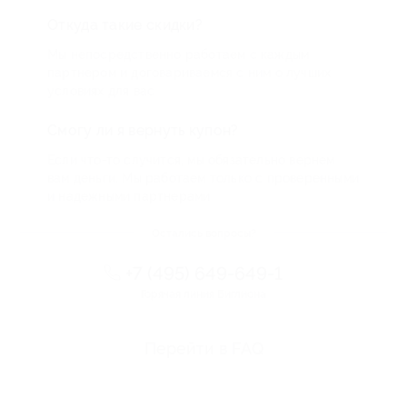
Откуда такие скидки?
Мы непосредственно работаем с каждым
партнером и договариваемся с ним о лучших
условиях для вас
Смогу ли я вернуть купон?
Если что-то случится, мы обязательно вернем
вам деньги. Мы работаем только с проверенными
и надежными партнерами
Остались вопросы?
+7 (495) 649-649-1
Горячая линия Биглиона
Перейти в FAQ