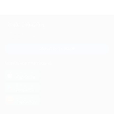
+7 495 649-649-1
Для звонка из Москвы
и регионов России
Связаться с нами
МОБИЛЬНОЕ ПРИЛОЖЕНИЕ
загрузить в
App Store
загрузить в
Google Play
загрузить в
AppGallery