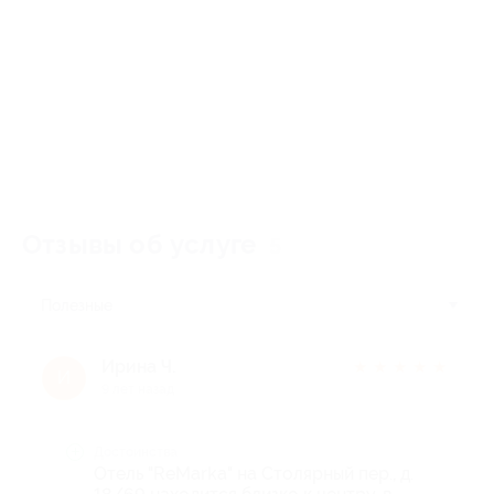
Отзывы об услуге
5
Полезные
Ирина Ч.
★
★
★
★
★
И
9 лет назад
Достоинства
Отель "ReMarka" на Столярный пер., д.