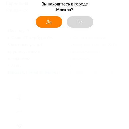
Перейти на сайт партнера
Вы находитесь в городе
Москва
?
Юридическая информация о партнёре
Да
Нет
Площадь Восстания
Садовая
г. Санкт-Петербург, 6-я
г. Санкт-Петербург,
Советская ул., д. 9
Столярный пер., д. 18/69
круглосуточно и
круглосуточно и
ежедневно
ежедневно
+ 7 (812) 313-19-77
+ 7 (812) 313-19-77
Показать номер телефона
Показать номер телефона