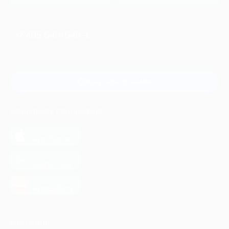
+7 495 649-649-1
Для звонка из Москвы
и регионов России
Связаться с нами
МОБИЛЬНОЕ ПРИЛОЖЕНИЕ
загрузить в
App Store
загрузить в
Google Play
загрузить в
AppGallery
КОМПАНИЯ