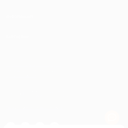
ИНФОРМАЦИЯ
ПАРТНЕРАМ
© 2010-2026 BIGLION
Обработка персональных данных
Пользовательское соглашение
Публичная оферта
Гарантия, поддержка
24 часа и возврат средств
Перейти на полную версию сайта