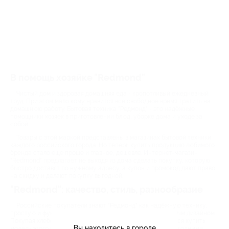
В помощь хозяйке "Redmond"
Чистый дом и здоровая домашняя еда - кропотливый ежедневный
труд. При этом мало кому нравится всё свободное время тратить на
домашнюю работу. Бытовая техника "Редмонд" - это надёжные
помощники хозяек в приготовлении блюд, уборке дома и уходе за
собой.
Товары с этой маркой представлены в магазинах бытовой техники
каждого российского города. Но теперь купить продукцию любимого
бренда стало ещё проще и главное, дешевле. Интернет-магазин
"Redmond" предлагает не выходя из дома сделать покупку, которую
быстро доставят по нужному адресу, а купон и промокод дают право
на скидку и делают покупку выгодной.
"Redmond": качество, стиль, разнообразие
Российские покупатели знают "Редмонд" как надёжную технику,
простую и функциональную в использовании, с элегантным дизайном.
Покупая хлебопечь или мультиварку люди часто стремятся купить
Вы находитесь в городе
модель этого производителя. Выбор товаров и акции с выгодными