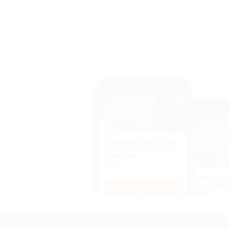
Оздоровительный отдых
c питанием и лечением в
санатории
50%
cкидка
Оздоровительны
питанием и лече
Купить
санатории
50%
cкидка
Купит