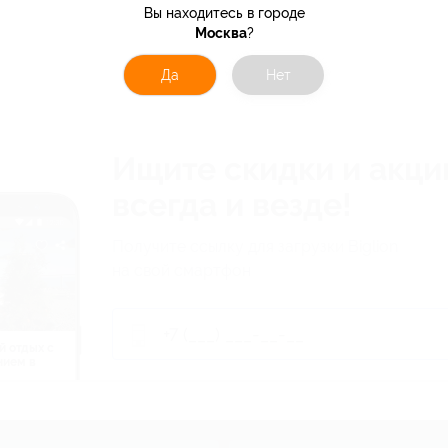
Вы находитесь в городе
Москва
?
Да
Нет
Ищите скидки и акци
всегда и везде!
Получите ссылку для загрузки Biglion
на свой смартфон
й отдых c
нием в
ь