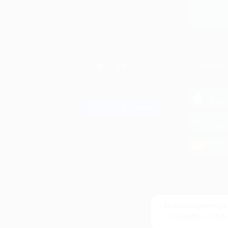
+7 495 649-649-1
МОБИЛЬНО
Для звонка из Москвы
и регионов России
загрузи
App 
Связаться с нами
загрузи
Goog
загрузи
AppG
© 2010-2026 BIGLION
Обработка персональных данных
Используем кук
Пользовательское соглашение
Оставаясь с нам
Публичная оферта