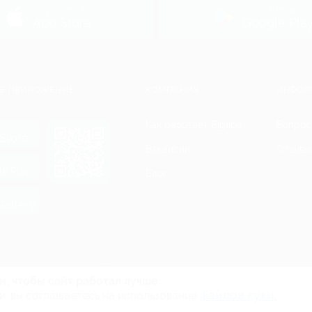
загрузить в
загрузить в
App Store
Google Pla
Е ПРИЛОЖЕНИЕ
КОМПАНИЯ
ИНФОР
Как работает Biglion
Вопрос
ть в
Store
Вакансии
Отзывы
ть в
le Play
Блог
ть в
allery
Гарантия, поддержка
24 часа и возврат средств
и, чтобы сайт работал лучше.
файлов куки.
и, вы соглашаетесь на использование