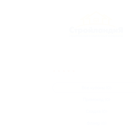
★
★
★
★
★
Все купоны (0)
Промокод (0)
Скидка (0)
Флаер (0)