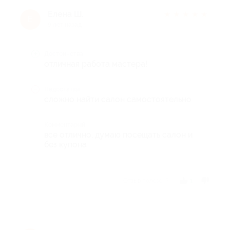
Елена Ш.
★
★
★
★
★
Е
9 лет назад
Достоинства
отличная работа мастера!
Недостатки
сложно найти салон самостоятельно
Комментарий
все отлично, думаю посещать салон и
без купона
Отзыв полезен?
1