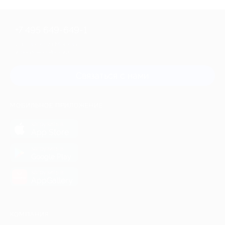
+7 495 649-649-1
Для звонка из Москвы
и регионов России
Связаться с нами
МОБИЛЬНОЕ ПРИЛОЖЕНИЕ
загрузить в
App Store
загрузить в
Google Play
загрузить в
AppGallery
КОМПАНИЯ