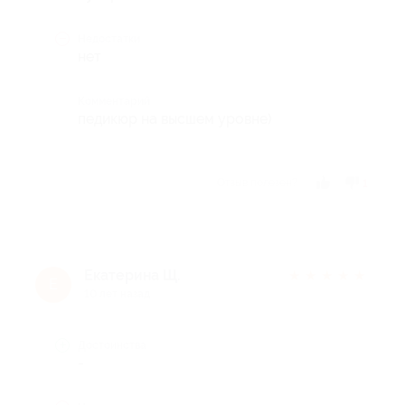
Недостатки
нет
Комментарий
педикюр на высшем уровне)
Отзыв полезен?
1
Екатерина Щ.
★
★
★
★
★
Е
10 лет назад
Достоинства
-