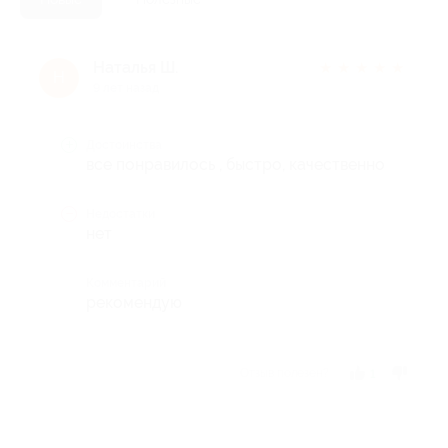
Наталья Ш.
★
★
★
★
★
Н
9 лет назад
Достоинства
все понравилось , быстро, качественно
Недостатки
нет
Комментарий
рекомендую
Отзыв полезен?
1