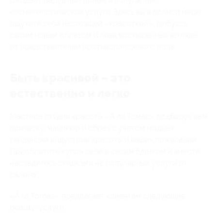
ожидает радушный прием и популярные
косметологические услуги. Здесь вы в полной мере
ощутите себя настоящей «красоткой», любуясь
своим новым образом и ловя восхищенные взгляды
от представителей противоположного пола.
Быть красивой – это
естественно и легко
Мастера студии красоты «А ля Томас» подберут вам
прическу, маникюр и образ с учетом модных
тенденций индустрии красоты и ваших пожеланий.
Приобретите купон себе и своим близким и вместе
насладитесь скидками на популярные услуги от
салона.
«A la Tomas» предлагает клиентам следующие
beauty-услуги: