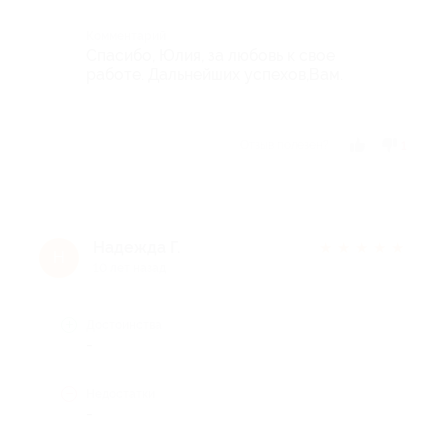
Комментарий
Спасибо, Юлия, за любовь к свое
работе. Дальнейших успехов,Вам.
Отзыв полезен?
1
Надежда Г.
★
★
★
★
★
Н
10 лет назад
Достоинства
-
Недостатки
-