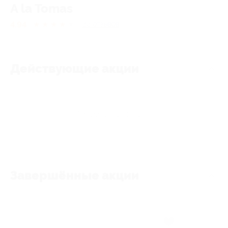
A la Tomas
4.94
★
★
★
★
★
36
отзывов
Действующие акции
Акции отсутствуют
Завершённые акции