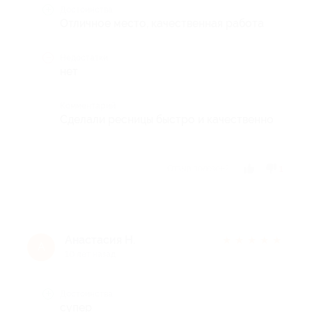
Достоинства
Отличное место, качественная работа
Недостатки
нет
Комментарий
Сделали ресницы быстро и качественно
Отзыв полезен?
1
Анастасия Н.
★
★
★
★
★
А
10 лет назад
Достоинства
супер