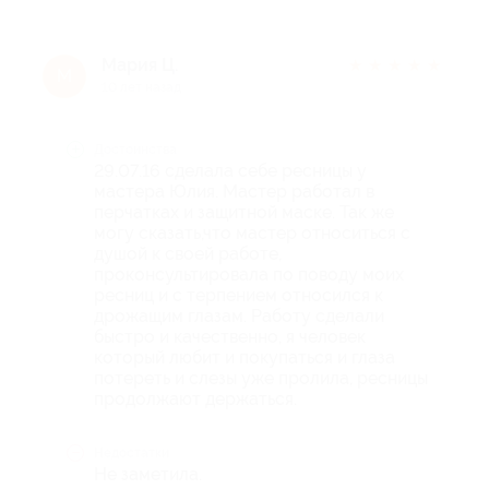
Мария Ц.
★
★
★
★
★
М
10 лет назад
Достоинства
29.07.16 сделала себе ресницы у
мастера Юлия. Мастер работал в
перчатках и защитной маске. Так же
могу сказать,что мастер относиться с
душой к своей работе,
проконсультировала по поводу моих
ресниц и с терпением относился к
дрожащим глазам. Работу сделали
быстро и качественно, я человек
который любит и покупаться и глаза
потереть и слезы уже пролила, ресницы
продолжают держаться.
Недостатки
Не заметила.