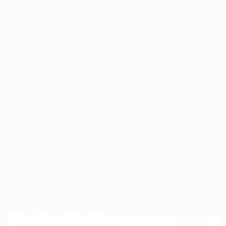
ИНФОРМАЦИЯ
ПАРТНЕРАМ
© 2010-2026 BIGLION
Обработка персональных данных
Пользовательское соглашение
Публичная оферта
Гарантия, поддержка
24 часа и возврат средств
Перейти на полную версию сайта
Используем куки, чтобы сайт работал лучше.