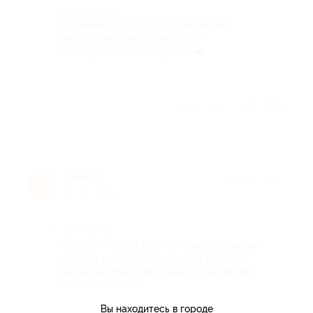
Комментарий
Обожаю этот салон, все делают
аккуратно и красиво. Всем
советую,девочкам удачи.❤️
Отзыв полезен?
1
Анна Б.
★
★
★
★
★
А
10 лет назад
Достоинства
Прошел месяц после ламинирования
ресниц и до сих пор ранее прямые
ресницы при нанесении туши имеют
неплохой изгиб.
Вы находитесь в городе