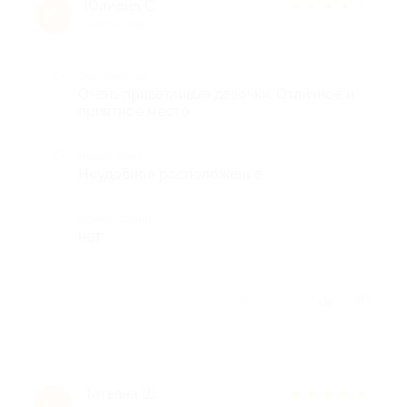
Юлиана С.
★
★
★
★
★
Ю
9 лет назад
Достоинства
Очень приветливые девочки. Отличное и
приятное место
Недостатки
Неудобное расположение
Комментарий
нет
Отзыв полезен?
1
Татьяна Ш.
★
★
★
★
★
Т