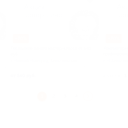
–70%
–70%
Посещение одного мастер-класса от 540
Компьютерны
руб.
графических
г. Нижний Новгород, Алексеевская
г. Н, Алексее
ул, д. 24а
о 21
Куплено 17
от 540 руб.
1
4 800 руб.
1
2
3
4