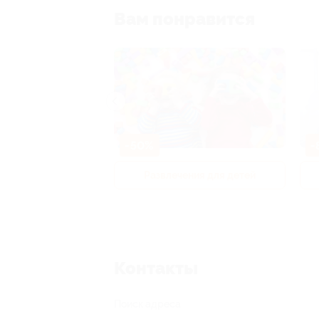
Вам понравится
-50%
-
р и педикюр
Развлечения для детей
Контакты
Поиск адреса