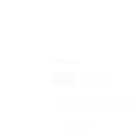
Отзывы
Новые
Полезные
Сергей К.
С
10 лет назад
Достоинства
100+