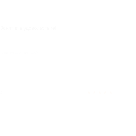
Занятия в удовольствие!
отзыв полезен для вас?
★
★
★
★
★
ад