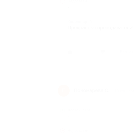
Недостатки
-
Комментарий
Прекрасные преподаватели! 
Был ли 
Пономарева С.
П
10 лет наз
Достоинства
-
Недостатки