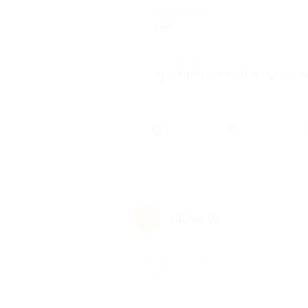
Недостатки
нет
Комментарий
тренер-отличный професси
2 челов
2
1
Ирина Ш.
И
10 лет назад
Достоинства
-