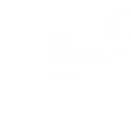
–70%
Курсы «Основы фотографии» и «Основы
видеосъемки и режиссуры»
г. Нижний Новгород, Алексеевская
ул, д. 24а
Куплен
от 3 240 руб.