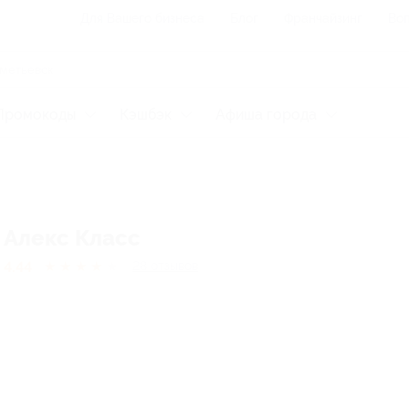
Для Вашего бизнеса
Блог
Франчайзинг
Воп
Промокоды
Кэшбэк
Афиша города
Алекс Класс
4.44
★
★
★
★
★
28
отзывов