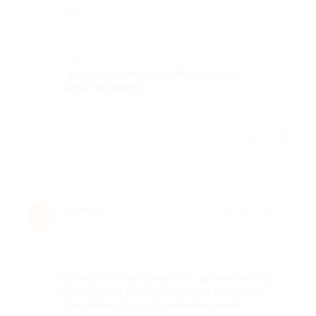
Недостатки
-
Комментарий
Процедура чистки зубов прошла
безболезненно!
Отзыв полезен?
1
ольга с.
★
★
★
★
★
о
2 года назад
Достоинства
Супер! Все понравилось, делала чистку
не впервые. Мои зубы стали светлее и
красивее)) Доктор внимательный,