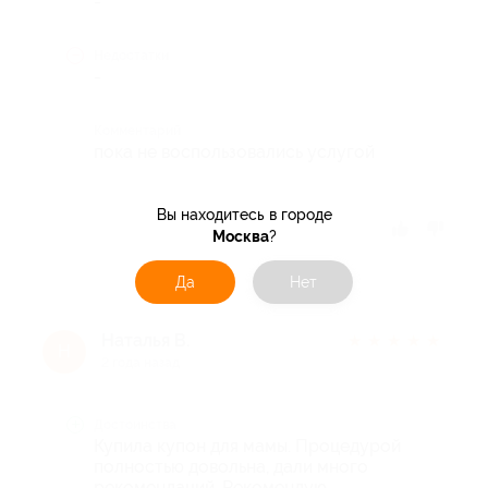
-
Недостатки
-
Комментарий
пока не воспользовались услугой
Вы находитесь в городе
Отзыв полезен?
Москва
?
Да
Нет
Наталья В.
★
★
★
★
★
Н
2 года назад
Достоинства
Купила купон для мамы. Процедурой
полностью довольна, дали много
рекомендаций. Рекомендую.