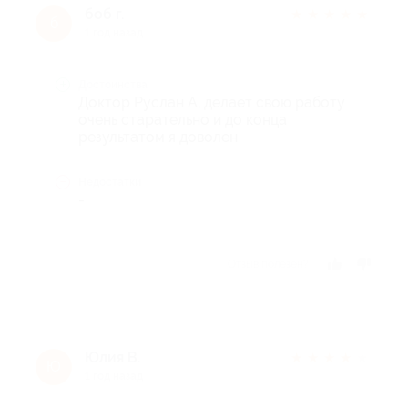
боб г.
★
★
★
★
★
б
1 год назад
Достоинства
Доктор Руслан А, делает свою работу
очень старательно и до конца
результатом я доволен
Недостатки
-
Отзыв полезен?
Юлия В.
★
★
★
★
★
Ю
1 год назад