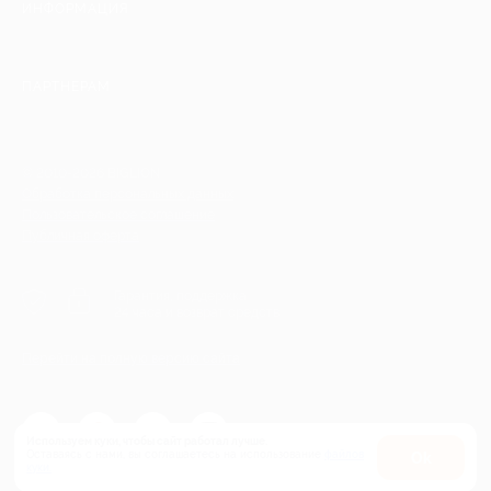
ИНФОРМАЦИЯ
ПАРТНЕРАМ
© 2010-2026 BIGLION
Обработка персональных данных
Пользовательское соглашение
Публичная оферта
Гарантия, поддержка
24 часа и возврат средств
Перейти на полную версию сайта
Используем куки, чтобы сайт работал лучше.
Оставаясь с нами, вы соглашаетесь на использование
файлов
Оk
куки.