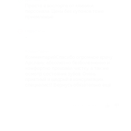
Достоинства
Просто в восторге от клиники,
персонала. Цены без купонов тоже
приемлемые
Недостатки
-
Комментарий
КомментарийСпасибо огромное врачу
Арслану, абсолютно безболезненно и
комфортно произвёл чистку, а так же
осмотр состояния зубов. Очень
приятный и щедрый в консультации
специалист! Вернусь обязательно ещё
Отзыв полезен?