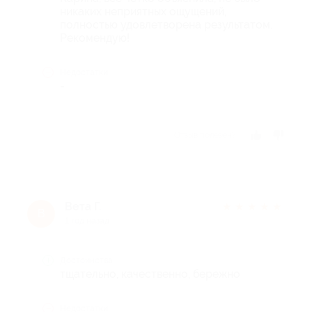
никаких неприятных ощущений,
полностью удовлетворена результатом.
Рекомендую!
Недостатки
-
Отзыв полезен?
Вета Г.
★
★
★
★
★
В
1 год назад
Достоинства
тщательно, качественно, бережно
Недостатки