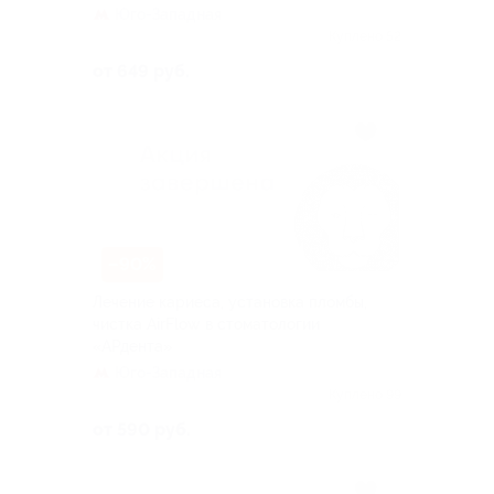
Юго-Западная
Куплено 52
от 649 руб.
–90%
Лечение кариеса, установка пломбы,
чистка AirFlow в стоматологии
«АРдента»
Юго-Западная
Куплено 99
от 590 руб.