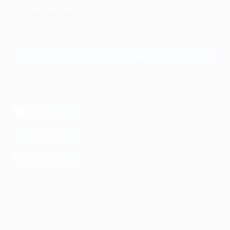
+7 495 649-649-1
Для звонка из Москвы
и регионов России
Связаться с нами
МОБИЛЬНОЕ ПРИЛОЖЕНИЕ
загрузить в
App Store
загрузить в
Google Play
загрузить в
AppGallery
КОМПАНИЯ