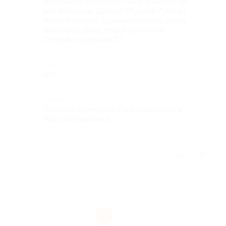
аккуратно все почистил и ответил на
все вопросы. Доктор Мусаев Руслан
Асланбекович. Администратор очень
вежливая дама, очень приятная!
Спасибо большое !!!!!
Недостатки
нет
Комментарий
Хочется вернуться. При надобности
буду обращаться.
Отзыв полезен?
1
1