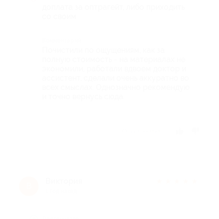
доплата за оптрагейт, либо приходить
со своим
Комментарий
Почистили по ощущениям, как за
полную стоимость - на материалах не
экономили, работали вдвоем доктор и
ассистент, сделали очень аккуратно во
всех смыслах. Однозначно рекомендую
и точно вернусь сюда.
Отзыв полезен?
Виктория
★
★
★
★
★
В
1 год назад