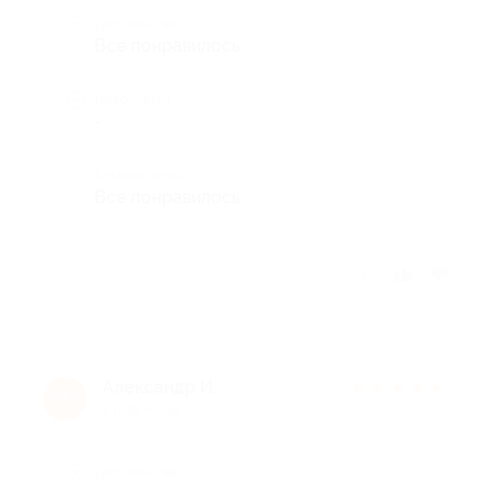
Достоинства
Все понравилось
Недостатки
-
Комментарий
Все понравилось
Отзыв полезен?
Александр И.
★
★
★
★
★
А
2 года назад
Достоинства