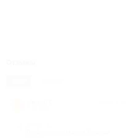
Отзывы
Новые
Полезные
Андрей Т.
★
★
★
★
★
А
1 год назад
Достоинства
Профессионализм врача. Качество
работы.