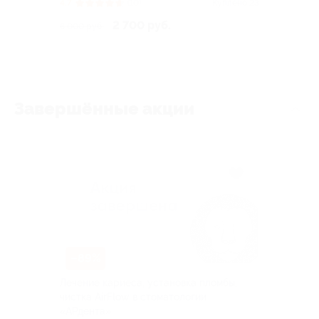
4.7
(10)
Куплено 23
2 700 руб.
6 000 руб.
Завершённые акции
–89%
Лечение кариеса, установка пломбы,
чистка AirFlow в стоматологии
«АРдента»