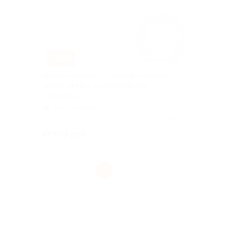
–90%
Лечение кариеса, установка пломбы,
чистка AirFlow в стоматологии
«АРдента»
Юго-Западная
Куплено 81
от 590 руб.
1