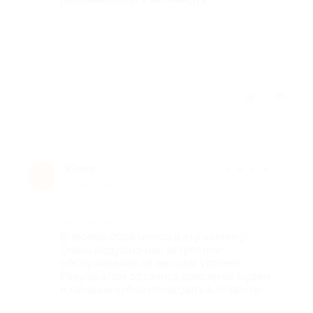
Недостатки
-
Отзыв полезен?
1
Юлия
★
★
★
★
★
Ю
2 года назад
Достоинства
Впервые обратились в эту клинику!
Очень радушно нас встретили ,
обслуживание на высшем уровне!
Результатом остались довольны! Будем
и лечение зубов проводить в АРденте.