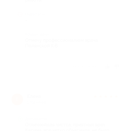
Недостатки
-
Комментарий
Отмечу профессионализм врача
Полянской К.В.
Отзыв полезен?
Елена
★
★
★
★
★
Е
1 год назад
Достоинства
Отличнейшая чистка, приятный врач
Карина, все четко объяснила, не было