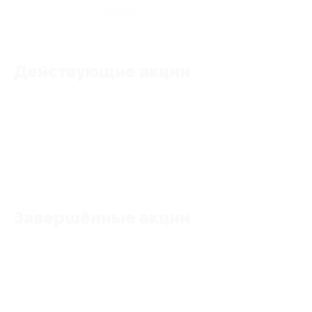
★
★
★
★
★
0
отзывов
Действующие акции
Акции отсутствуют
Завершённые акции
Акции отсутствуют