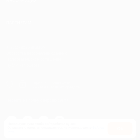
ИНФОРМАЦИЯ
ПАРТНЕРАМ
© 2010-2026 BIGLION
Обработка персональных данных
Пользовательское соглашение
Публичная оферта
Гарантия, поддержка
24 часа и возврат средств
Перейти на полную версию сайта
Используем куки, чтобы сайт работал лучше.
Оставаясь с нами, вы соглашаетесь на использование
файлов
Оk
куки.