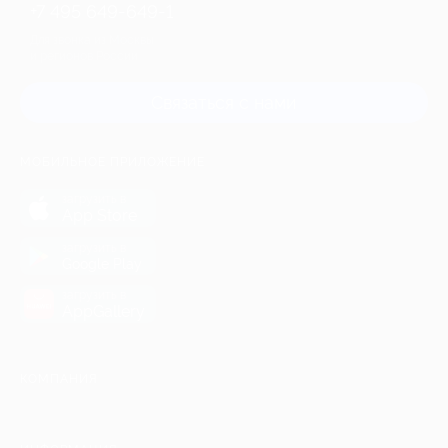
+7 495 649-649-1
Для звонка из Москвы
и регионов России
Связаться с нами
МОБИЛЬНОЕ ПРИЛОЖЕНИЕ
загрузить в
App Store
загрузить в
Google Play
загрузить в
AppGallery
КОМПАНИЯ