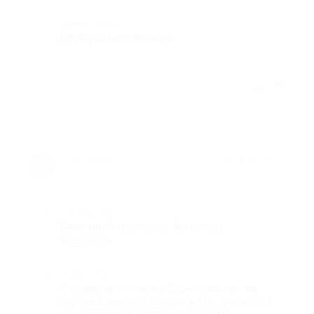
Комментарий
Вернусь непременно
Отзыв полезен?
★
★
★
★
★
6 лет назад
Достоинства
Вежливый персонал. Качество.
Быстрота.
Недостатки
С сожалению через 2 дня гель лак на
одном пальце отслоился. Но думаю это