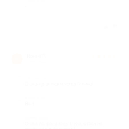
Недостатки
-
Отзыв полезен?
Ирина Р.
★
★
★
★
★
И
6 лет назад
Достоинства
Очень нравится мастер Галина!
Недостатки
Нет!
Комментарий
Очень понравилось! Я уже стала их