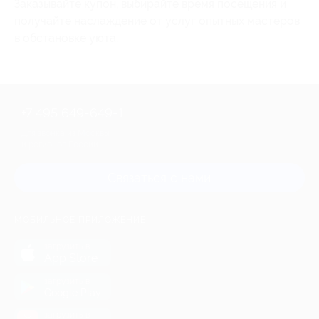
Заказывайте купон, выбирайте время посещения и
получайте наслаждение от услуг опытных мастеров
в обстановке уюта.
+7 495 649-649-1
Для звонка из Москвы
и регионов России
Связаться с нами
МОБИЛЬНОЕ ПРИЛОЖЕНИЕ
загрузить в
App Store
загрузить в
Google Play
загрузить в