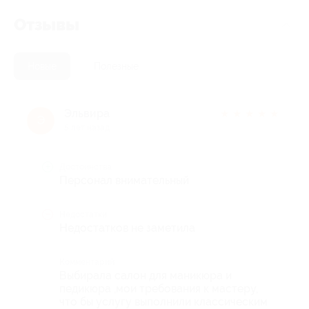
Отзывы
Новые
Полезные
Эльвира
★
★
★
★
★
Э
5 лет назад
Достоинства
Персонал внимательный
Недостатки
Недостатков не заметила
Комментарий
Выбирала салон для маникюра и
педикюра ,мои требования к мастеру,
что бы услугу выполнили классическим