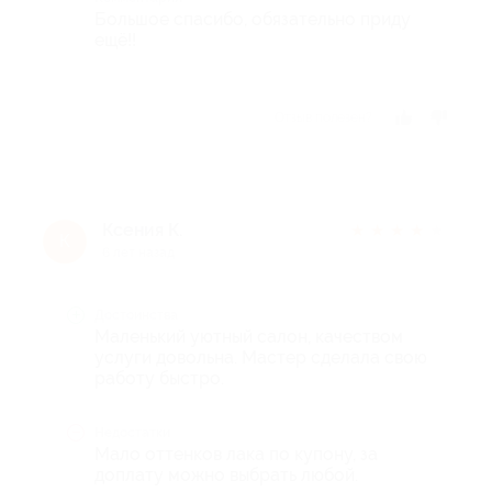
Большое спасибо, обязательно приду
ещё!!
Отзыв полезен?
Ксения К.
★
★
★
★
★
К
6 лет назад
Достоинства
Маленький уютный салон, качеством
услуги довольна. Мастер сделала свою
работу быстро.
Недостатки
Мало оттенков лака по купону, за
доплату можно выбрать любой.