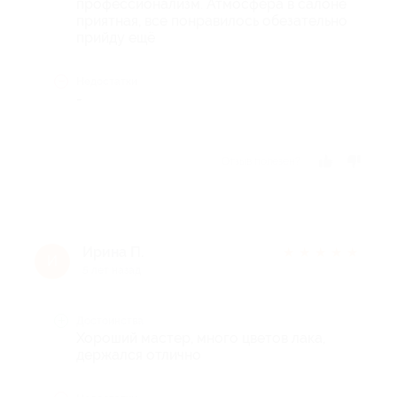
профессионализм. Атмосфера в салоне
приятная, все понравилось обезательно
прийду ещё
Недостатки
-
Отзыв полезен?
Ирина П.
★
★
★
★
★
И
5 лет назад
Достоинства
Хороший мастер, много цветов лака,
держался отлично