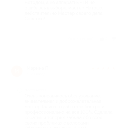
методом, а не аппаратным! И не
ошиблась в выборе, мастер Наташа,
действительно Мастер своего дела,
Советую!
Отзыв полезен?
2
Марина П.
★
★
★
★
★
М
5 лет назад
Достоинства
Очень понравилось обслуживание,
внимательная и доброжелательная
мастер Галина отработала быстро и
профессионально на все 100%. Сделала
кератин и теперь я забыла обо всех
своих проблемах с волосами.