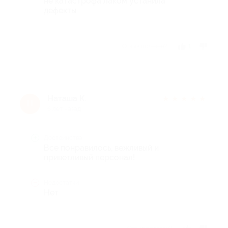
не катастрофа лаком устанила
дефекты.
Отзыв полезен?
1
Наташа К.
★
★
★
★
★
Н
6 лет назад
Достоинства
Все понравилось, вежливый и
приветливый персонал!
Недостатки
Нет