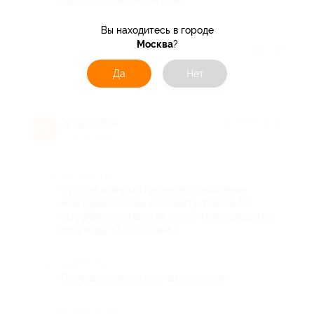
постоянным клиентом!
Вы находитесь в городе
Москва
?
Отзыв полезен?
Да
Нет
evgenia е.
★
★
★
★
★
e
6 лет назад
Достоинства
Чуткое и внимательное отношение
мастера Галины к клиенту, большой
проффессионализм, отличные средства
по уходу за волосами.
Недостатки
Понравилось и впечатлило всё
Комментарий