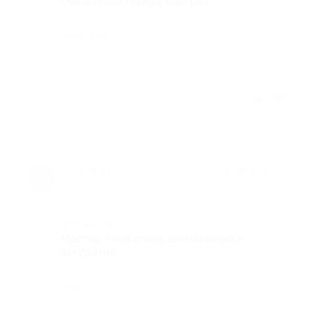
Обязательно приду ещё раз!
Недостатки
-
Отзыв полезен?
★
★
★
★
★
5 лет назад
Достоинства
Мастер Анна очень внимательна и
аккуратна
Недостатки
-