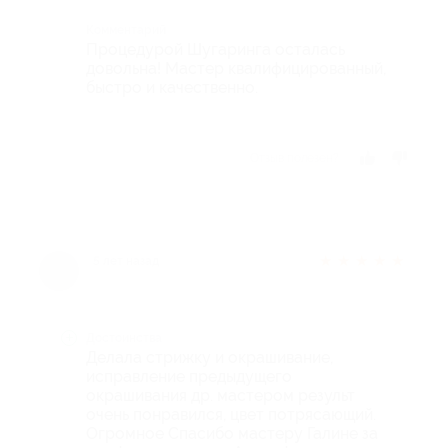
Комментарий
Процедурой Шугаринга осталась
довольна! Мастер квалифицированный,
быстро и качественно.
Отзыв полезен?
★
★
★
★
★
5 лет назад
Достоинства
Делала стрижку и окрашивание,
исправление предыдущего
окрашивания др. мастером результ
очень понравился, цвет потрясающий.
Огромное Спасибо мастеру Галине за