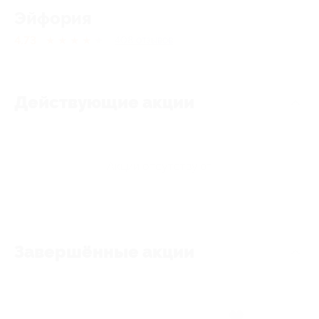
Эйфория
4.73
★
★
★
★
★
408
отзывов
Действующие акции
Акции отсутствуют
Завершённые акции