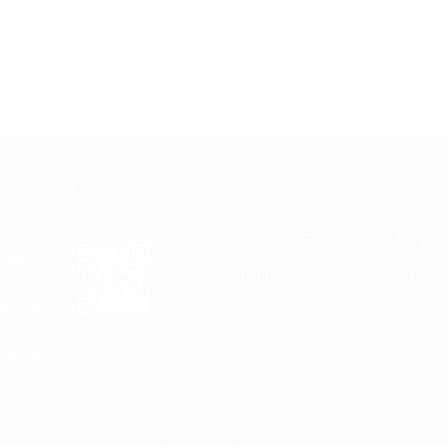
Е ПРИЛОЖЕНИЕ
КОМПАНИЯ
ИНФОР
Как работает Biglion
Вопрос
ть в
Store
Вакансии
Отзывы
ть в
le Play
Блог
ть в
allery
Гарантия, поддержка