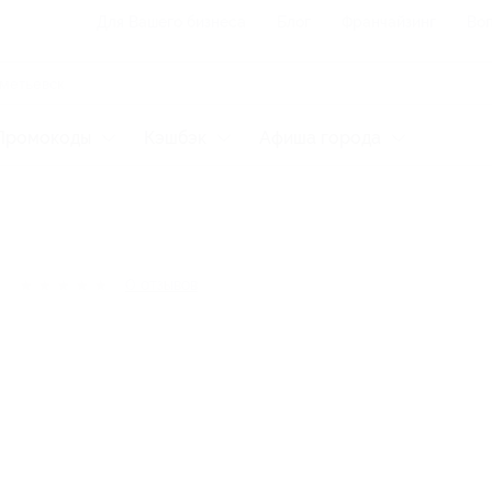
Для Вашего бизнеса
Блог
Франчайзинг
Воп
Промокоды
Кэшбэк
Афиша города
★
★
★
★
★
0
отзывов