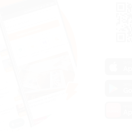
загру
Ap
загру
Go
загру
Ap