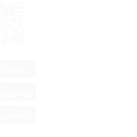
зить в
p Store
зить в
ogle Play
зить в
pGallery