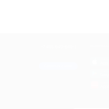
+7 495 649-649-1
МОБИЛЬНО
Для звонка из Москвы
и регионов России
загрузи
App 
Связаться с нами
загрузи
Goog
загрузи
AppG
© 2010-2026 BIGLION