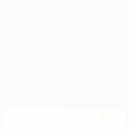
ИНФОРМАЦИЯ
ПАРТНЕРАМ
© 2010-2026 BIGLION
Обработка персональных данных
Пользовательское соглашение
Публичная оферта
Гарантия, поддержка
24 часа и возврат средств
Перейти на полную версию сайта
Используем куки, чтобы сайт работал лучше.
Оставаясь с нами, вы соглашаетесь на использование
файлов
Оk
куки.