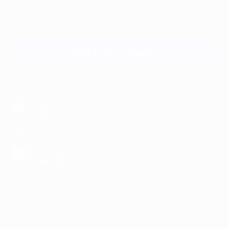
+7 495 649-649-1
Для звонка из Москвы
и регионов России
Связаться с нами
МОБИЛЬНОЕ ПРИЛОЖЕНИЕ
загрузить в
App Store
загрузить в
Google Play
загрузить в
AppGallery
КОМПАНИЯ