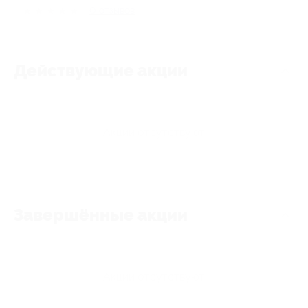
★
★
★
★
★
0
отзывов
Действующие акции
Акции отсутствуют
Завершённые акции
Акции отсутствуют