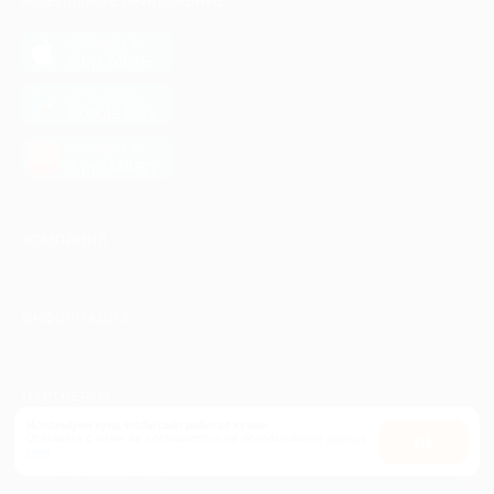
МОБИЛЬНОЕ ПРИЛОЖЕНИЕ
загрузить в
App Store
загрузить в
Google Play
загрузить в
AppGallery
КОМПАНИЯ
ИНФОРМАЦИЯ
ПАРТНЕРАМ
Используем куки, чтобы сайт работал лучше.
Оставаясь с нами, вы соглашаетесь на использование
файлов
Оk
куки.
© 2010-2026 BIGLION