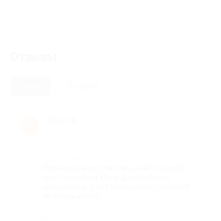
Отзывы
Новые
Полезные
Marim Б.
★
★
★
★
★
M
4 года назад
Достоинства
Играли в Рекрутов. Не самый лучший
квест ловушки. Есть другие более
интересные у них Интересных Заданий
не очень много.
Недостатки