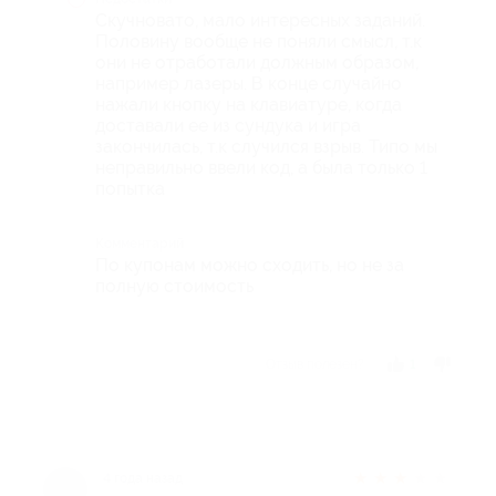
Скучновато, мало интересных заданий.
Половину вообще не поняли смысл, т.к
они не отработали должным образом,
например лазеры. В конце случайно
нажали кнопку на клавиатуре, когда
доставали ее из сундука и игра
закончилась, т.к случился взрыв. Типо мы
неправильно ввели код, а была только 1
попытка
Комментарий
По купонам можно сходить, но не за
полную стоимость
Отзыв полезен?
1
★
★
★
★
★
4 года назад