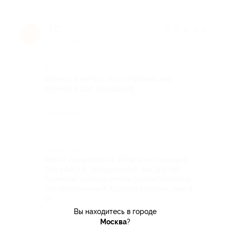
Т С.
★
★
★
★
★
Т
5 лет назад
Достоинства
Близко к метро. Гостеприимство.
Комната для ожидания.
Недостатки
-
Комментарий
Квест понравился. Всего на локации
три квеста, пойдем ещё , на другие.
Администратор очень приветливый и
гостеприимный. Ходили втроём, нам в
самый раз.
Вы находитесь в городе
Москва
?