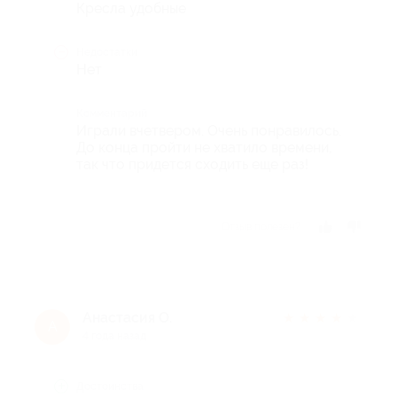
Кресла удобные
Недостатки
Нет
Комментарий
Играли вчетвером. Очень понравилось.
До конца пройти не хватило времени,
так что придется сходить еще раз!
Отзыв полезен?
Анастасия О.
★
★
★
★
★
А
4 года назад
Достоинства