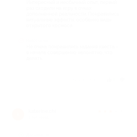
Интересный и необычный опыт, первый
раз сходили на игру в очках
дополненной реальности. Понравились
визуальные эффекты, особенно виды
открытого космоса.
Недостатки
Не очень понравились задания квеста -
в начале совершенно непонятно, что
делать.
Отзыв полезен?
1
katerine.chi
★
★
★
★
★
k
5 лет назад
Достоинства