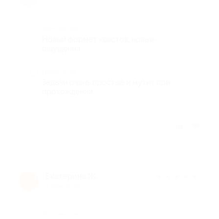
Достоинства
Новый формат квестов, новые
ощущения
Недостатки
Задачи очень простые и мутит при
прохождении
Отзыв полезен?
Екатерина Ж.
★
★
★
★
★
Е
4 года назад
Достоинства