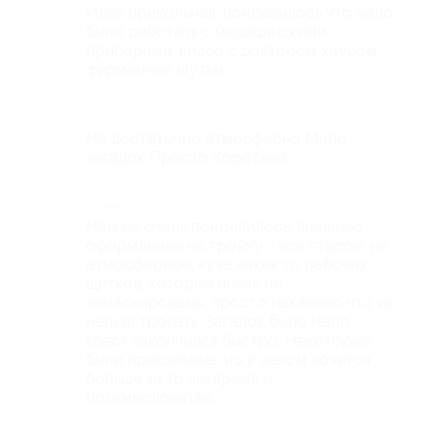
Идея прикольная, понравилось что надо
было работать с медицинскими
приборами, видео с доктором хаусом,
фирменные шутки
Недостатки
Не достаточно атмосферно Мало
загадок Просто Короткий
Комментарий
Нам не очень понравилось, внешнее
оформление на тройку - все старое, не
атмосферное, куча каких то рабочих
щитков, которые никак не
замаскированы, просто наклеено что их
нельзя трогать. Загадок было мало -
квест закончился быстро. Некоторые
были прикольные, но в целом хочется
больше за то же время и
позамысловатее.