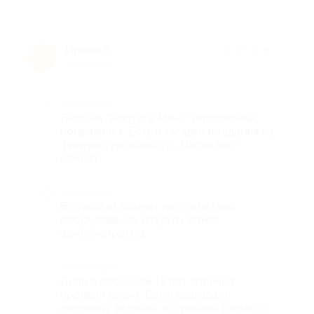
Ирина К.
★
★
★
★
★
И
5 лет назад
Достоинства
Были на "Рекруты Ми-6", интересный,
понравился. Есть и загадки и задания на
физическую ловкость. Несколько
комнат.
Недостатки
В одной из комнат не сработало
оборудование, открыть помог
администратор.
Комментарий
Были с ребёнком 12 лет, отлично
провели время. Сами разгадали
половину заданий, остальное только с