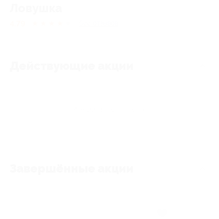
Ловушка
4.79
★
★
★
★
★
566
отзывов
Действующие акции
Акции отсутствуют
Завершённые акции