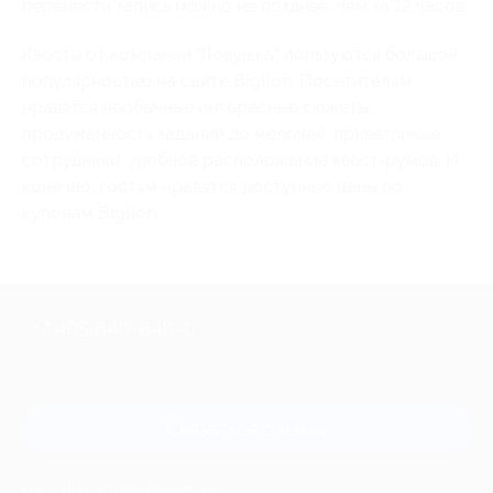
перенести запись можно не позднее, чем за 12 часов.
Квесты от компании "Ловушка" пользуются большой
популярностью на сайте Biglion. Посетителям
нравятся необычные интересные сюжеты,
продуманность заданий до мелочей, приветливые
сотрудники, удобное расположение квест-румов. И
конечно, гостям нравятся доступные цены по
купонам Biglion.
+7 495 649-649-1
Для звонка из Москвы
и регионов России
Связаться с нами