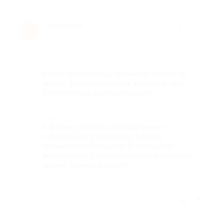
olga-soss
★
★
★
★
★
o
5 лет назад
Достоинства
Квест интересный, занимает около 50
минут. Удобные кресла, хороший звук.
Впечатления замечательные!
Недостатки
К фильму "Интерстеллар" имеет
отдаленное отношение, просто
космический корабль. В процессе
виртуального передвижения и падения
может немного мутить.
Отзыв полезен?