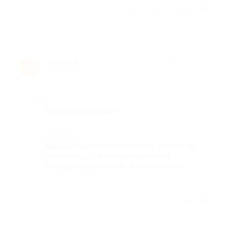
Отзыв полезен?
1
Yuliya S.
★
★
★
★
★
Y
5 лет назад
Достоинства
Понравился сюжет
Недостатки
Задания были не интересные. А если не
выполняешь, то возвращается на
предыдущий уровень. Это напрягало.
Отзыв полезен?