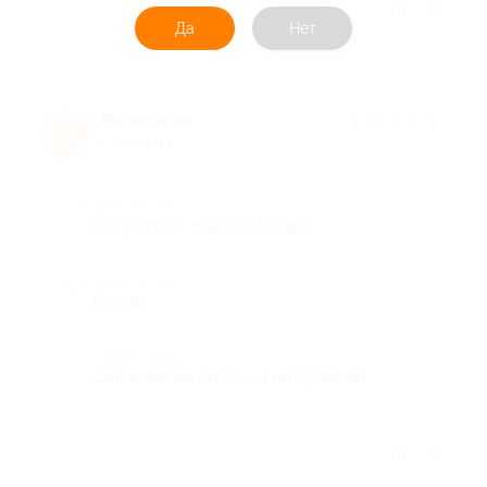
Отзыв полезен?
Да
Нет
Валентина
★
★
★
★
★
В
5 лет назад
Достоинства
Встретили, всё объяснили
Недостатки
Всё ок
Комментарий
Очень легко было, но интересно)
Отзыв полезен?