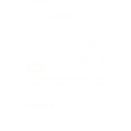
Тверская
Куплено 201
3 200 руб.
32 000 руб.
–80%
Курсы обучения массажистов, мастеров
маникюра и педикюра или spa-мастеров
Тверская
+1
Куплено 46
от 2 890 руб.