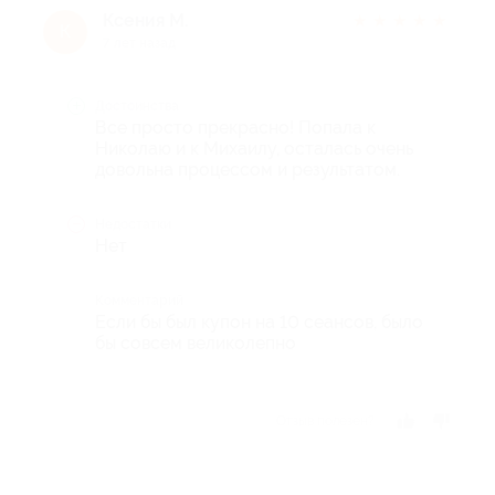
Ксения М.
★
★
★
★
★
К
7 лет назад
Достоинства
Все просто прекрасно! Попала к
Николаю и к Михаилу, осталась очень
довольна процессом и результатом.
Недостатки
Нет
Комментарий
Если бы был купон на 10 сеансов, было
бы совсем великолепно
Отзыв полезен?