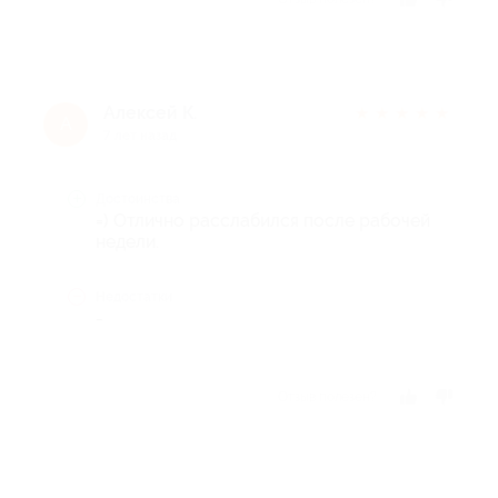
Алексей К.
★
★
★
★
★
А
7 лет назад
Достоинства
=) Отлично расслабился после рабочей
недели.
Недостатки
-
Отзыв полезен?