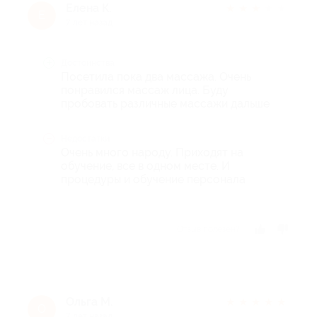
Елена К.
★
★
★
★
★
Е
7 лет назад
Достоинства
Посетила пока два массажа. Очень
понравился массаж лица. Буду
пробовать различные массажи дальше
Недостатки
Очень много народу. Приходят на
обучение, все в одном месте. И
процедуры и обучение персонала
Отзыв полезен?
Ольга М.
★
★
★
★
★
О
7 лет назад