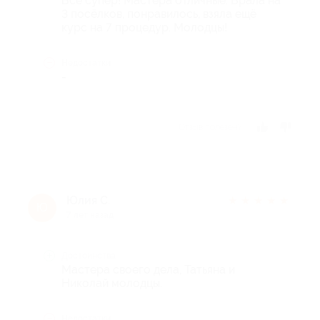
Все супер! Мастера отличные. Брала на
3 посёлков, понравилось, взяла ещё
курс на 7 процедур. Молодцы!
Недостатки
-
Отзыв полезен?
Юлия С.
★
★
★
★
★
Ю
7 лет назад
Достоинства
Мастера своего дела, Татьяна и
Николай молодцы.
Недостатки