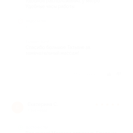
Удобное расположение, у метро.
Удобные часы работы.
Недостатки
-
Комментарий
Спасибо большое Татьяне за
замечательный массаж!
Отзыв полезен?
Екатерина С.
★
★
★
★
★
Е
7 лет назад
Достоинства