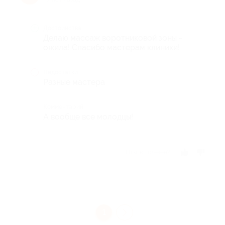
Достоинства
Делаю массаж воротниковой зоны -
ожила! Спасибо мастерам клиники!
Недостатки
Разные мастера
Комментарий
А вообще все молодцы!
Отзыв полезен?
1