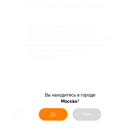
Результат превзошёл ожидания
Комментарий
Парень на ресепшен, это ваше
достоинство. Компетентный,
отзывчивый, улыбчивый. Я думаю все
мастера нацелены на результат и
получают удовольствие от
совершенного.
Отзыв полезен?
Вы находитесь в городе
Москва
?
Ксения
★
★
★
★
★
К
Да
Нет
7 лет назад
Достоинства