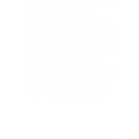
Взяла купон на 3 процедуры массажа и
3 процедуры флоатинга. Давно хотела
попробовать, что же из себя
представляет флоатинг. На массаж
попадала к трём разным специалистам,
и в целом все понравились (хотя, у
каждого для себя я отметила какие-то
небольшие недочеты). Флоатинг же -
достаточно неоднозначная процедура.
Лично для меня часа в такой камере
было много, и все 3 процедуры я
выходила, не дождавшись окончания. В
конечном счете, я не пожалела, что
взяла купон и сходила. Так как теперь я
точно могу сказать, что флоатинг не
моё:) если брать купон только на
массаж - лучше брать 5 процедур
Недостатки
-
Отзыв полезен?