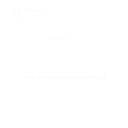
Юлия А.
★
★
★
★
★
Ю
7 лет назад
Достоинства
Все на высшем уровне!
Недостатки
-
Комментарий
Спасибо за массаж, все понравилось
Отзыв полезен?
★
★
★
★
★
7 лет назад