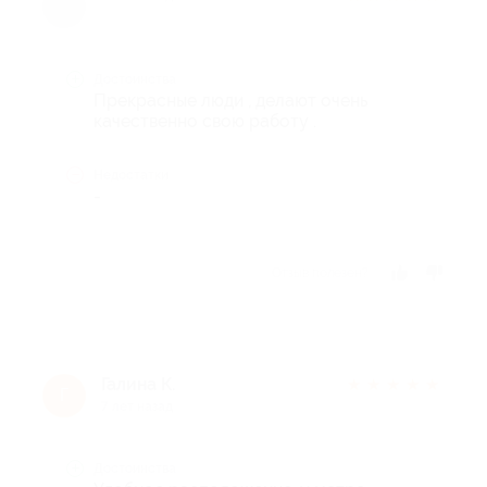
Достоинства
Прекрасные люди , делают очень
качественно свою работу .
Недостатки
-
Отзыв полезен?
Галина К.
★
★
★
★
★
Г
7 лет назад
Достоинства