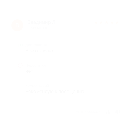
Владимир Л.
★
★
★
★
★
В
8 лет назад
Достоинства
Все отлично!
Недостатки
нет
Комментарий
Рекомендую к посещению!
Отзыв полезен?