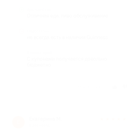
Достоинства
Отличная еда, пиво обслуживание
Недостатки
не всегда есть в наличии Guinness
Комментарий
С купонами получается довольно
бюджетно
Отзыв полезен?
Екатерина М.
★
★
★
★
★
Е
8 лет назад