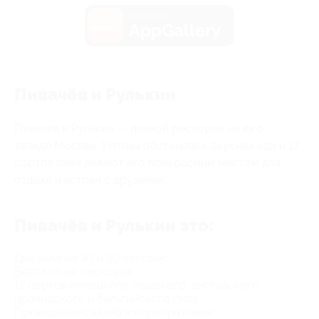
загрузить в
AppGallery
Пивачёв и Рулькин
Пивачёв и Рулькин — пивной ресторан на юго-
западе Москвы. Уютная обстановка, вкусная еда и 17
сортов пива делают его прекрасным местом для
отдыха и встреч с друзьями.
Пивачёв и Рулькин это:
Два зала на 30 и 50 человек;
Бесплатная парковка;
17 сортов немецкого, чешского, английского,
ирландского и бельгийского пива;
Проведение свадеб и корпоративов;