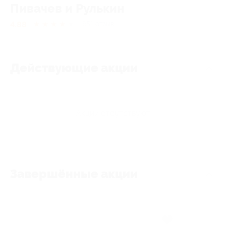
Пивачев и Рулькин
4.88
★
★
★
★
★
651
отзыв
Действующие акции
Акции отсутствуют
Завершённые акции