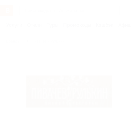
Услуги
Отели
Туры
Промокоды
Кэшбэк
Афиша 
Бренды
Пивачев и Рулькин