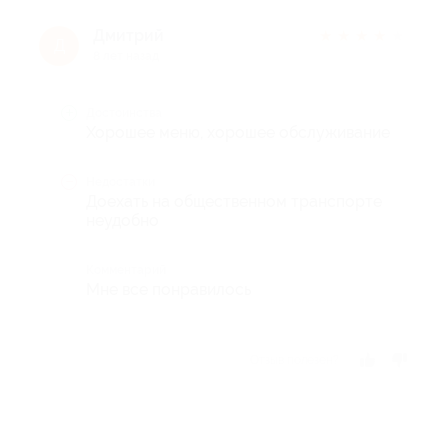
Дмитрий
★
★
★
★
★
Д
8 лет назад
Достоинства
Хорошее меню, хорошее обслуживание
Недостатки
Доехать на общественном транспорте
неудобно
Комментарий
Мне все понравилось
Отзыв полезен?