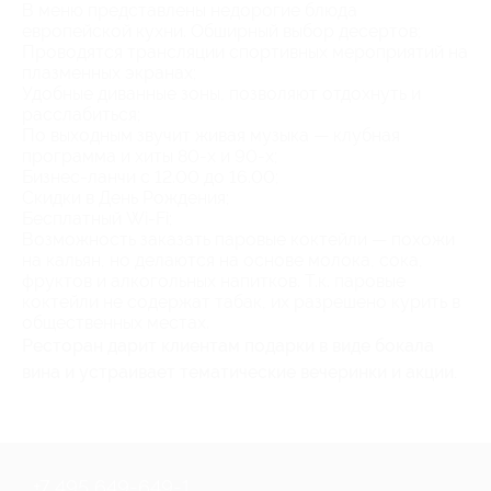
В меню представлены недорогие блюда
европейской кухни. Обширный выбор десертов;
Проводятся трансляции спортивных мероприятий на
плазменных экранах;
Удобные диванные зоны, позволяют отдохнуть и
расслабиться;
По выходным звучит живая музыка — клубная
программа и хиты 80-х и 90-х;
Бизнес-ланчи с 12.00 до 16.00;
Скидки в День Рождения;
Бесплатный Wi-Fi;
Возможность заказать паровые коктейли — похожи
на кальян, но делаются на основе молока, сока,
фруктов и алкогольных напитков. Т.к. паровые
коктейли не содержат табак, их разрешено курить в
общественных местах.
Ресторан дарит клиентам подарки в виде бокала
вина и устраивает тематические вечеринки и акции.
+7 495 649-649-1