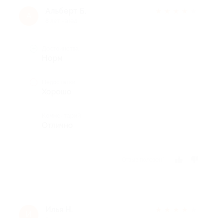
Альберт Б.
★
★
★
★
★
А
8 лет назад
Достоинства
Норм
Недостатки
Хорошо
Комментарий
Отлично
Отзыв полезен?
Илья Н.
★
★
★
★
★
И