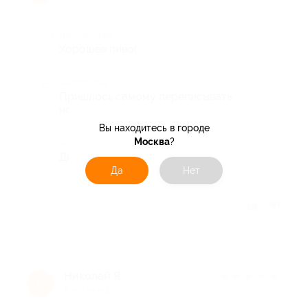
Достоинства
Хорошее пиво!
Недостатки
Пришлось самому переписывать
номера купонов на бумажку
Вы находитесь в городе
Москва
?
Комментарий
Дороговато, но вкусно!
Да
Нет
Отзыв полезен?
Николай Я.
★
★
★
★
★
Н
8 лет назад