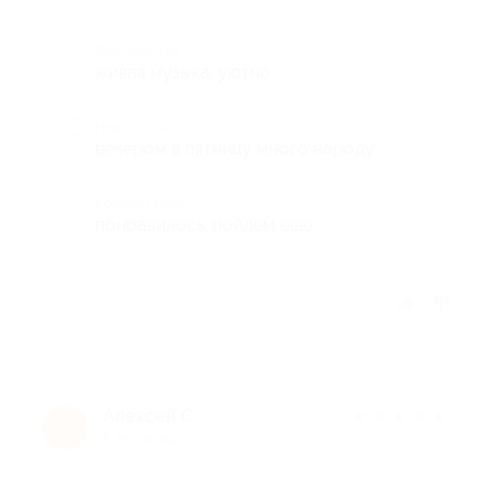
Достоинства
живая музыка, уютно
Недостатки
вечером в пятницу много народу
Комментарий
понравилось, пойдем еще
Отзыв полезен?
Алексей С.
★
★
★
★
★
А
8 лет назад