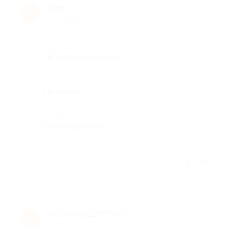
Олег
★
★
★
★
★
О
8 лет назад
Достоинства
Не дорого и вкусно
Недостатки
Не выявил
Комментарий
Отличное место
Отзыв полезен?
MEGAPIXEL270790 Г.
★
★
★
★
★
M
8 лет назад