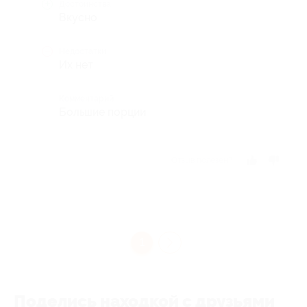
Достоинства
Вкусно
Недостатки
Их нет
Комментарий
Большие порции
Отзыв полезен?
1
Поделись находкой с друзьями