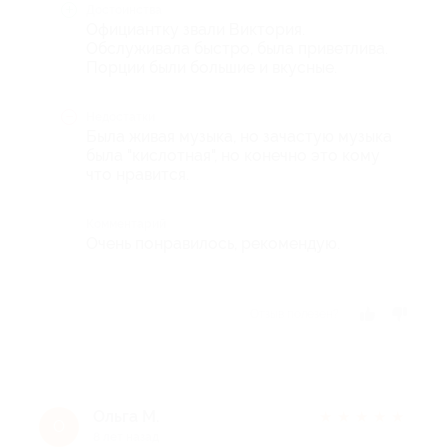
Достоинства
Официантку звали Виктория.
Обслуживала быстро, была приветлива.
Порции были большие и вкусные.
Недостатки
Была живая музыка, но зачастую музыка
была "кислотная", но конечно это кому
что нравится.
Комментарий
Очень понравилось, рекомендую.
Отзыв полезен?
Ольга М.
★
★
★
★
★
О
8 лет назад