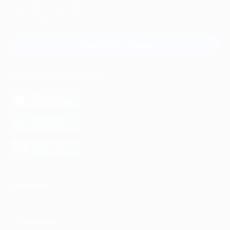
Для звонка из Москвы
и регионов России
Связаться с нами
МОБИЛЬНОЕ ПРИЛОЖЕНИЕ
загрузить в
App Store
загрузить в
Google Play
загрузить в
AppGallery
КОМПАНИЯ
ИНФОРМАЦИЯ