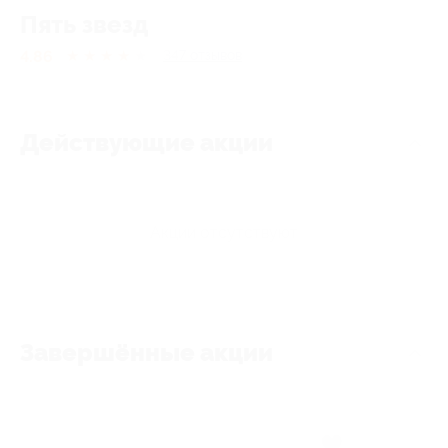
Пять звезд
4.86
★
★
★
★
★
347
отзывов
Действующие акции
Акции отсутствуют
Завершённые акции