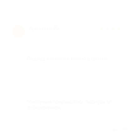
Кристина Ю.
★
★
★
★
★
К
7 лет назад
Достоинства
Подход к клиенту, прямо в центре
Недостатки
-
Комментарий
Мне очень понравилось, вернусь за
отбеливанием
Отзыв полезен?