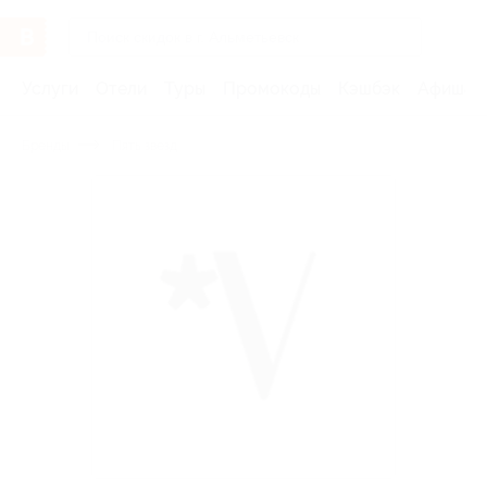
Услуги
Отели
Туры
Промокоды
Кэшбэк
Афиша 
Бренды
Пять звезд