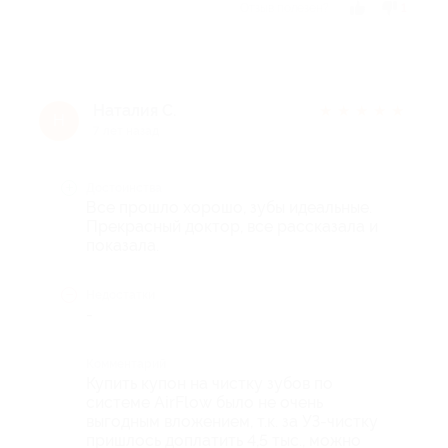
Отзыв полезен?
1
Наталия С.
★
★
★
★
★
Н
7 лет назад
Достоинства
Все прошло хорошо, зубы идеальные.
Прекрасный доктор, все рассказала и
показала.
Недостатки
-
Комментарий
Купить купон на чистку зубов по
системе AirFlow было не очень
выгодным вложением, т.к. за УЗ-чистку
пришлось доплатить 4,5 тыс., можно