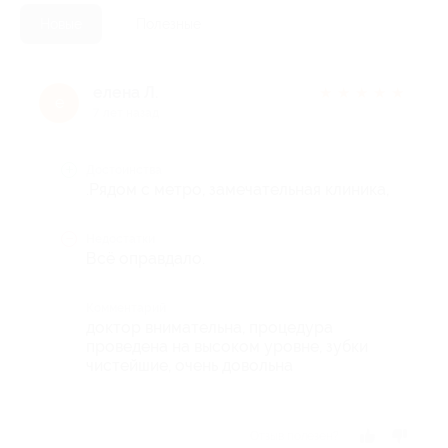
Новые
Полезные
елена Л.
★
★
★
★
★
е
7 лет назад
Достоинства
.Рядом с метро, замечательная клиника,
Недостатки
Всё оправдало.
Комментарий
доктор внимательна, процедура
проведена на высоком уровне, зубки
чистейшие, очень довольна
Отзыв полезен?