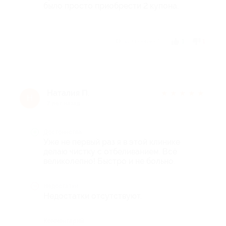
было просто приобрести 2 купона.
Отзыв полезен?
1
1
Наталия П.
★
★
★
★
★
Н
7 лет назад
Достоинства
Уже не первый раз я в этой клинике
делаю чистку с отбеливанием. Всё
великолепно! Быстро и не больно.
Недостатки
Недостатки отсутствуют.
Комментарий