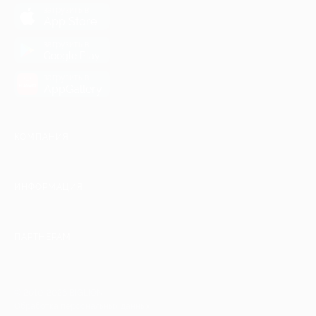
загрузить в
App Store
загрузить в
Google Play
загрузить в
AppGallery
КОМПАНИЯ
ИНФОРМАЦИЯ
ПАРТНЕРАМ
© 2010-2026 BIGLION
Обработка персональных данных