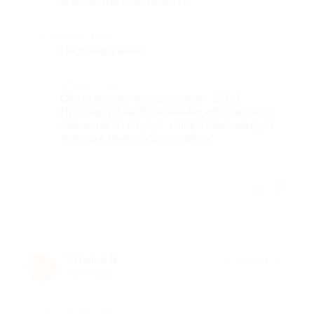
абсалютно исключено !!
Недостатки
Не обнаружено
Комментарий
Обязательно полирование - 2500.
Процедура не болезненно абсолютно и
очень чисто во рут , кайф !! Рекомендую
только к Инессе Эдуаровне
Отзыв полезен?
Татьяна В.
★
★
★
★
★
Т
7 лет назад
Достоинства