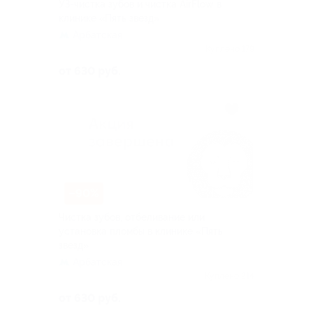
УЗ-чистка зубов и чистка AirFlow в
клинике «Пять звезд»
Арбатская
Куплено 179
от 630 руб.
–90%
Чистка зубов, отбеливание или
установка пломбы в клинике «Пять
звезд»
Арбатская
Куплено 214
от 630 руб.