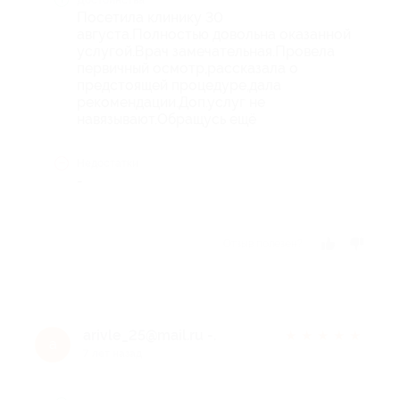
Посетила клинику 30
августа.Полностью довольна оказанной
услугой.Врач замечательная.Провела
первичный осмотр,рассказала о
предстоящей процедуре,дала
рекомендации.Доп.услуг не
навязывают.Обращусь ещё
Недостатки
-
Отзыв полезен?
arivle_25@mail.ru -.
★
★
★
★
★
a
7 лет назад