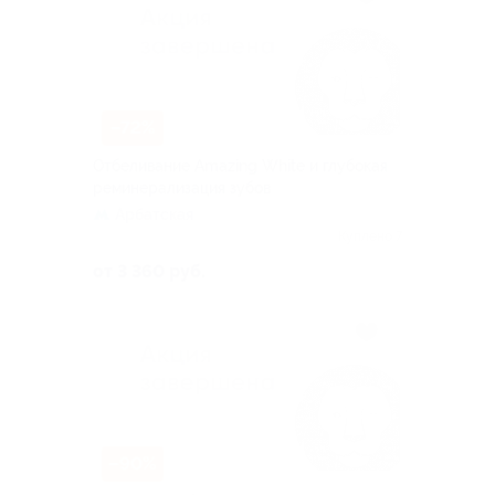
–72%
Отбеливание Amazing White и глубокая
реминерализация зубов
Арбатская
Куплено 7
от 3 360 руб.
–90%