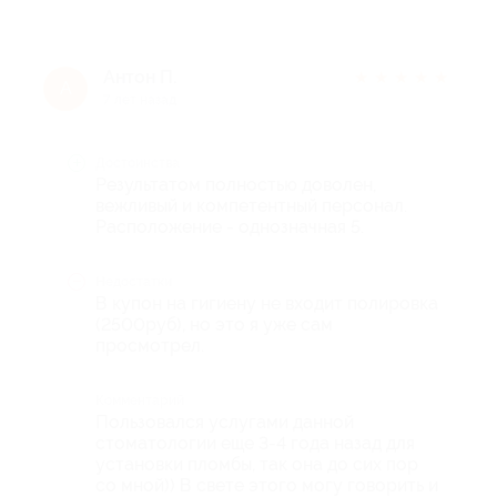
Антон П.
★
★
★
★
★
А
7 лет назад
Достоинства
Результатом полностью доволен,
вежливый и компетентный персонал.
Расположение - однозначная 5.
Недостатки
В купон на гигиену не входит полировка
(2500руб), но это я уже сам
просмотрел.
Комментарий
Пользовался услугами данной
стоматологии еще 3-4 года назад для
установки пломбы, так она до сих пор
со мной)) В свете этого могу говорить и