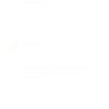
о качестве услуг.
Отзыв полезен?
Алексей Н.
★
★
★
★
★
А
7 лет назад
Достоинства
Вежливые профессиональные доктора
и удобное расположение клиники.
Спасибо!
Недостатки
-