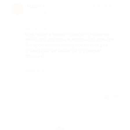
Мария С.
★
★
★
★
★
М
7 лет назад
Достоинства
Вежливое и внимательное отношение
лечащего доктора и персонала клиники,
быстрое выполнение работы (что для
стоматологии является огромным
плюсом).
Недостатки
-
Отзыв полезен?