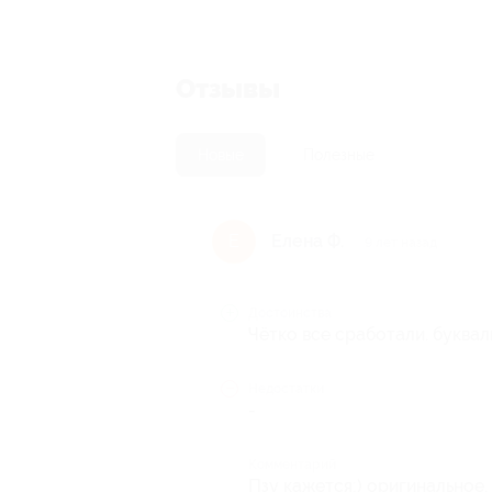
Отзывы
Новые
Полезные
Елена Ф.
Е
9 лет назад
Достоинства
Чётко все сработали. буквал
Недостатки
-
Комментарий
Пзу кажется;) оригинальное