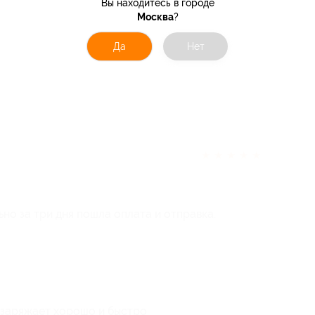
Вы находитесь в городе
Москва
?
Да
Нет
★
★
★
★
★
ьно за три дня пошла оплата и отправка.
. заряжает хорошо и быстро