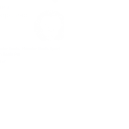
ter Beats, Monster Beats Sport
 Beats Pill
тет
Куплено 188
.