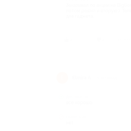
Заказывал по акции на Biglio
потом решил и вторую ). Теп
для гаджета.
4 челов
4
4
Elmira A.
E
9 лет назад
Достоинства
все хорошо.
Недостатки
нет.