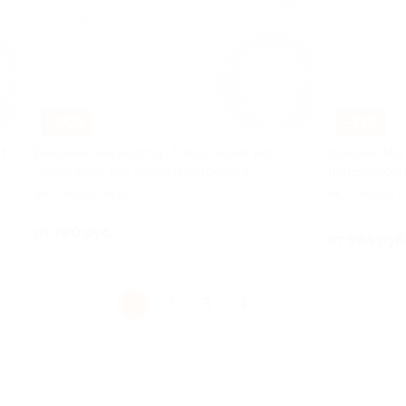
–50%
–71%
t
Внешний аккумулятор Totoro Power или
Колонки Mons
Power Bank для зарядки устройств
или Bluetooth
Университет
Универси
 135
от 790 руб.
от 965 руб
1
2
3
4