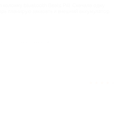
n колонку bluetooth Beats Pill. Сначала одну
ерь планирую заказать и внешний аккумулятор
ека считают отзыв полезным
★
★
★
★
★