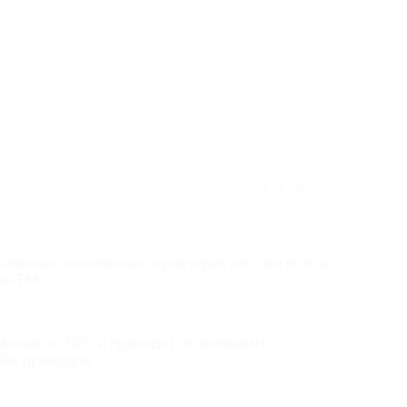
ек считает отзыв полезным
★
★
★
★
★
ленных технических характеристик, там есть и
ий FM.
данных по NFC и приходится проводить
без проводов.