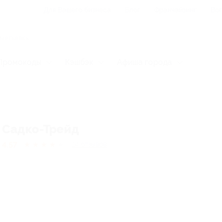
Для Вашего бизнеса
Блог
Франчайзинг
Воп
Промокоды
Кэшбэк
Афиша города
Садко-Трейд
4.57
★
★
★
★
★
14
отзывов