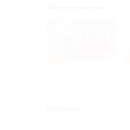
Вам понравится
-50%
-
р и педикюр
Развлечения для детей
Контакты
РФ