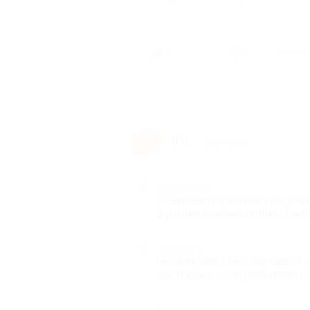
1 челов
1
4
Л Ч.
Л
9 лет назад
Достоинства
Оказывается помимо перечис
функция приёма радиостанц
Недостатки
Не оригинал. Нет передачи 
настройку, если передавать 
Комментарий