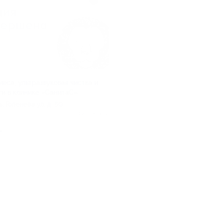
иеса, ультразвуковая чистка и
ги в клинике «СанитаС»
, Голенева ул, д. 50
Куплено 68
.