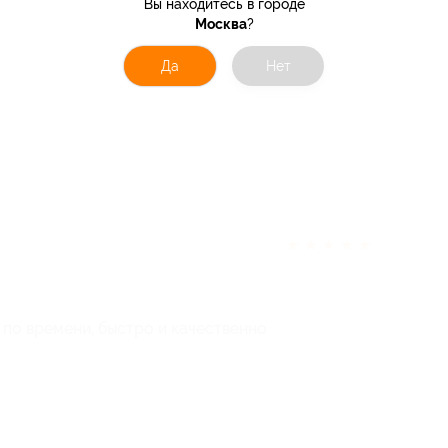
Вы находитесь в городе
Москва
?
Да
Нет
★
★
★
★
★
 по времени, быстро и качественно