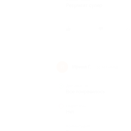
Результат супер
Был ли 
Ирина Г.
И
10 лет назад
Достоинства
Все понравилось
Недостатки
Нет
Комментарий