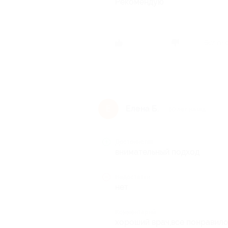
Рекомендую
Был ли 
Елена Б.
Е
10 лет назад
Достоинства
внимательный подход
Недостатки
нет
Комментарий
хороший врач,все понравило