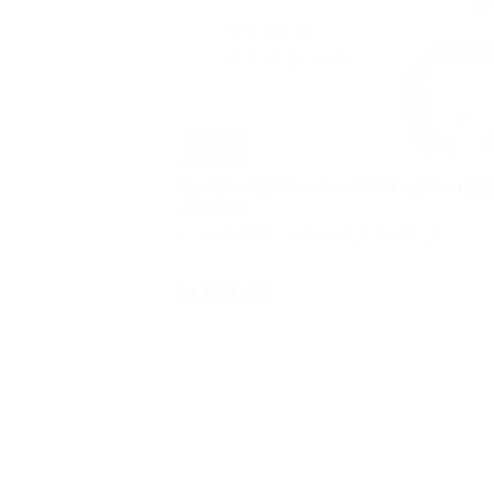
–84%
Лечение кариеса и УЗ-чистка зубов в клин
«СанитаС»
г. Ставрополь, Голенева ул, д. 28/ ул
Куплен
от 400 руб.