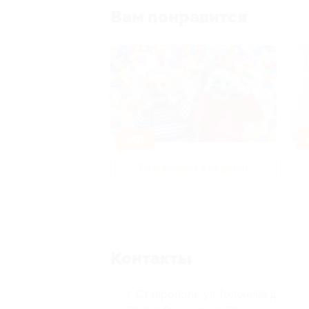
Вам понравится
-50%
-
р и педикюр
Развлечения для детей
Контакты
г. Ставрополь, ул. Голенева д.