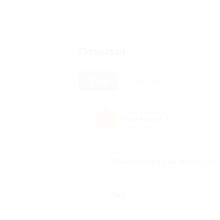
Отзывы
Новые
Полезные
Екатерина А.
Е
10 лет назад
Достоинства
Никакой очереди всё строго
Недостатки
Нет
Комментарий