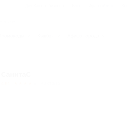
Для Вашего бизнеса
Блог
Франчайзинг
Воп
Промокоды
Кэшбэк
Афиша города
СанитаС
4.91
★
★
★
★
★
43
отзывa