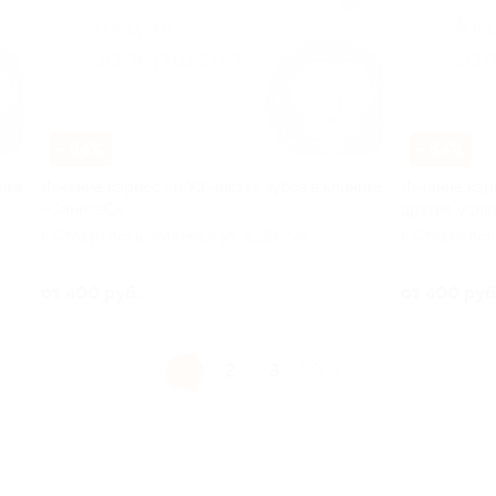
–84%
–84%
ике
Лечение кариеса и УЗ-чистка зубов в клинике
Лечение кар
«СанитаС»
другие услу
г. Ставрополь, Голенева ул, д. 28/ ул
г. Ставрополь
о 54
Куплено 29
от 400 руб.
от 400 руб
1
2
3