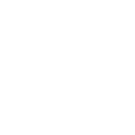
отзыв полезен для вас?
★
★
★
★
★