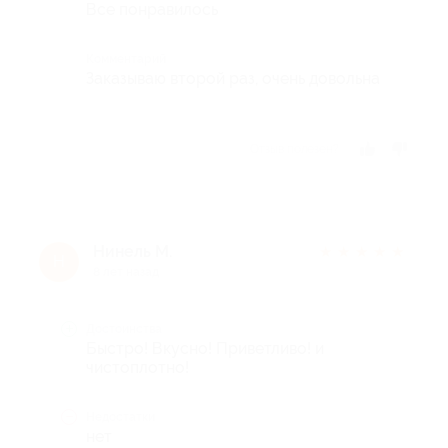
Все понравилось
Комментарий
Заказываю второй раз, очень довольна
Отзыв полезен?
Нинель М.
★
★
★
★
★
Н
8 лет назад
Достоинства
Быстро! Вкусно! Приветливо! и
чистоплотно!
Недостатки
нет