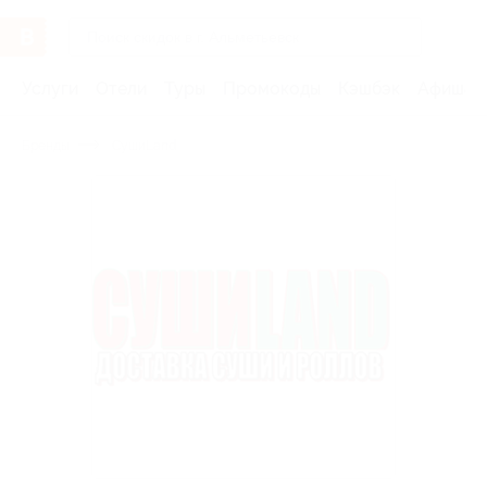
Услуги
Отели
Туры
Промокоды
Кэшбэк
Афиша 
Бренды
СушиLand