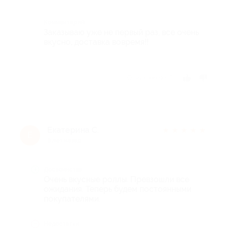
Комментарий
Заказываю уже не первый раз, все очень
вкусно, доставка вовремя!!
Отзыв полезен?
Екатерина С.
★
★
★
★
★
Е
8 лет назад
Достоинства
Очень вкусные роллы. Превзошли все
ожидания. Теперь будем постоянными
покупателями.
Недостатки