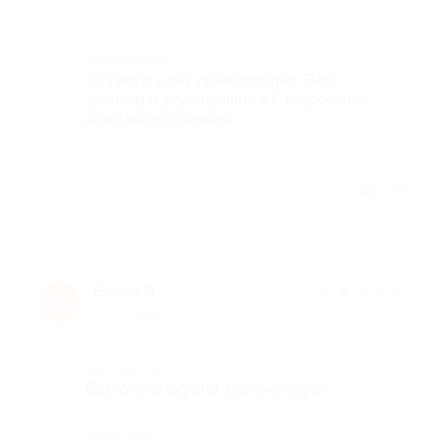
-
Комментарий
За такую цену превосходно. Вес
,размер и вкус лучшие в Ставрополе.
Доставка отличная.
Отзыв полезен?
Елена Л.
★
★
★
★
★
Е
8 лет назад
Достоинства
Все очень вкусно, рекомендую.
Недостатки