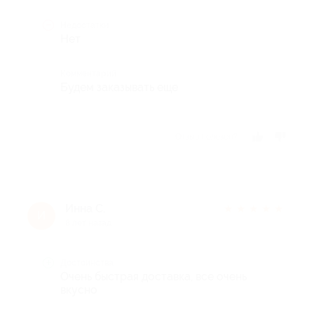
Недостатки
Нет
Комментарий
Будем заказывать еще
Отзыв полезен?
Инна С.
★
★
★
★
★
И
8 лет назад
Достоинства
Очень быстрая доставка, все очень
вкусно