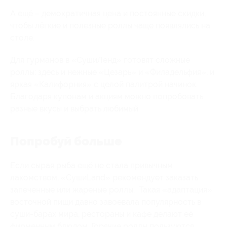
А ещё – демократичная цена и постоянные скидки,
чтобы лёгкие и полезные роллы чаще появлялись на
столе.
Для гурманов в «СушиЛенд» готовят сложные
роллы: здесь и нежные «Цезарь» и «Филадельфия», и
яркая «Калифорния» с целой палитрой начинок.
Благодаря купонам и акциям можно попробовать
разные вкусы и выбрать любимый.
Попробуй больше
Если сырая рыба ещё не стала привычным
лакомством, «СушиLand» рекомендует заказать
запеченные или жареные роллы. Такая «адаптация»
восточной пищи давно завоевала популярность в
суши-барах мира, рестораны и кафе делают её
фирменным блюдом. Горячие роллы пользуются