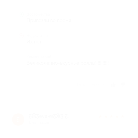
Достоинства
Привезли во время.
Недостатки
Их нет.
Комментарий
Великолепно-вкусные роллы!!!!!!!!!!!
Отзыв полезен?
Ƹ̴Ӂ̴ƷǝvǝнɐƸ̴Ӂ̴Ʒ Ƹ.
★
★
★
★
★
Ƹ
8 лет назад