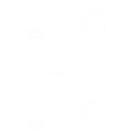
–50%
Все японское меню и сеты от службы
доставки «СУШИLAND» за полцены
г. Ставрополь, Шеболдаева
пер, д. 1
Куплено 148
60 руб.
скидка 50% за
–60%