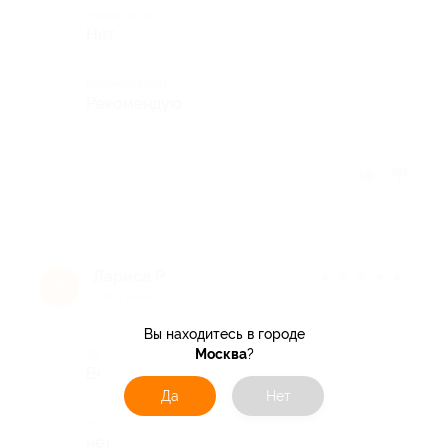
Недостатки
Нет
Комментарий
Рекомендую
Отзыв полезен?
Лариса Р.
★
★
★
★
★
Л
8 лет назад
Вы находитесь в городе
Москва
?
Достоинства
Все вкусно!!
Да
Нет
Недостатки
нет