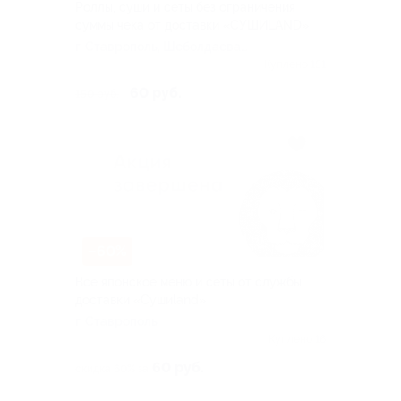
Роллы, суши и сеты без ограничения
суммы чека от доставки «СУШИLAND»
г. Ставрополь, Шеболдаева
пер, д. 1
Куплено 151
60 руб.
150 руб.
–60%
Всё японское меню и сеты от службы
доставки «Сушиland»
г. Ставрополь
Куплено 16
60 руб.
скидка 60% за