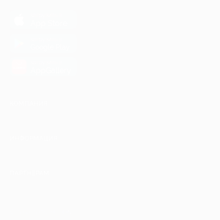
загрузить в
App Store
загрузить в
Google Play
загрузить в
AppGallery
КОМПАНИЯ
ИНФОРМАЦИЯ
ПАРТНЕРАМ
© 2010-2026 BIGLION