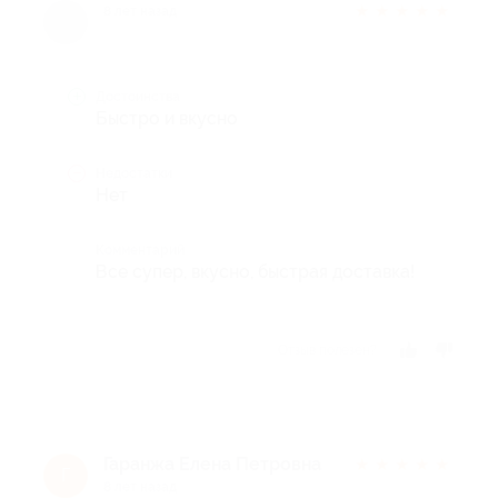
★
★
★
★
★
8 лет назад
Достоинства
Быстро и вкусно
Недостатки
Нет
Комментарий
Все супер, вкусно, быстрая доставка!
Отзыв полезен?
Гаранжа Елена Петровна
★
★
★
★
★
Г
8 лет назад