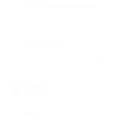
Достоинства
Все очень вкусно, быстрая доставка.
Недостатки
-
Комментарий
Будем заказывать еще
Отзыв полезен?
Александр Д.
★
★
★
★
★
А
8 лет назад
Достоинства
Вкусно