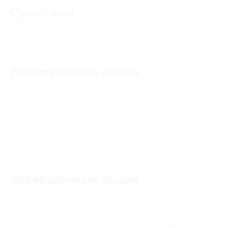
СушиLand
4.9
★
★
★
★
★
117
отзывов
Действующие акции
Акции отсутствуют
Завершённые акции