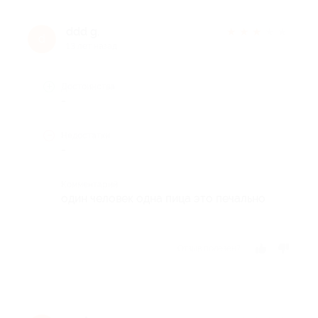
ddd g.
★
★
★
★
★
d
13 лет назад
Достоинства
-
Недостатки
-
Комментарий
один человек одна пица это печально
Отзыв полезен?