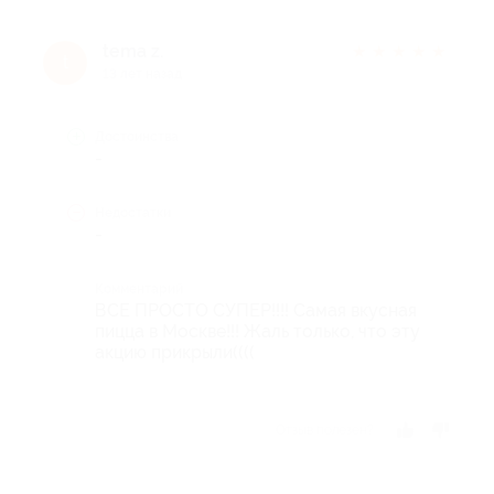
tema z.
★
★
★
★
★
t
13 лет назад
Достоинства
-
Недостатки
-
Комментарий
ВСЕ ПРОСТО СУПЕР!!!! Самая вкусная
пицца в Москве!!! Жаль только, что эту
акцию прикрыли((((
Отзыв полезен?