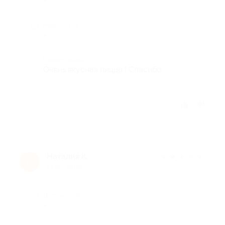
-
Недостатки
-
Комментарий
Очень вкусная пицца ! Спасибо
Отзыв полезен?
Наталия К.
★
★
★
★
★
Н
13 лет назад
Достоинства
-