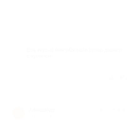
Достоинства
-
Недостатки
-
Комментарий
Все вкусно (как обычно)и супер дешего
с купоном
Отзыв полезен?
1
Александр
★
★
★
★
★
А
13 лет назад
Достоинства