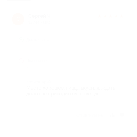
Сергей Ч.
★
★
★
★
★
С
12 лет назад
Достоинства
-
Недостатки
-
Комментарий
Место хорошее, пицца вкусная. ждать
долго не приходиться! советую.
Отзыв полезен?