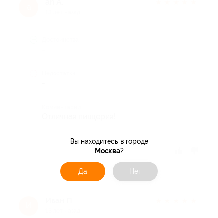
an A.
★
★
★
★
★
a
13 лет назад
Достоинства
-
Недостатки
-
Комментарий
Отличная пиццерия!
Вы находитесь в городе
Москва
?
Отзыв полезен?
Да
Нет
Иван П.
★
★
★
★
★
И
13 лет назад