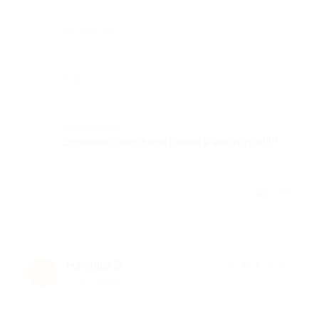
Достоинства
-
Недостатки
-
Комментарий
Отличная пицца,вся семья в восторге!!!!!
Отзыв полезен?
Наталья Б.
★
★
★
★
★
Н
13 лет назад