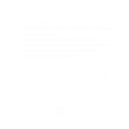
Недостатки
-
Комментарий
Живу рядом с Виват-Пицца))) все самые
приятные дни и
праздники,естественно,проходят
здесь))) Самая вкусная пицца в Москве.
Очень нравится десерт Яблочный
штрудель с мороженым.
Отзыв полезен?
1