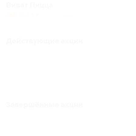
Виват Пицца
4.65
★
★
★
★
★
426
отзывов
Действующие акции
Акции отсутствуют
Завершённые акции
Акции отсутствуют