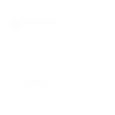
Минина Гюнель
★
★
★
★
★
М
12 лет назад
Достоинства
-
Недостатки
-
Комментарий
Вкусно, быстро!
Отзыв полезен?