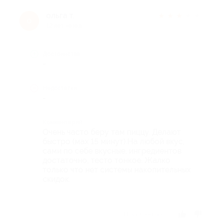
ольга т.
★
★
★
★
★
о
12 лет назад
Достоинства
-
Недостатки
-
Комментарий
Очень часто беру там пиццу. Делают
быстро (мах 15 минут).На любой вкус,
сами по себе вкусные, ингредиентов
достаточно, тесто тонкое. Жалко
только что нет системы накопительных
скидок.
Отзыв полезен?