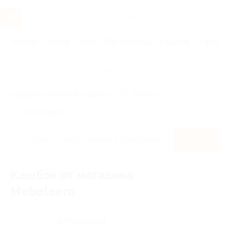
Услуги
Отели
Туры
Промокоды
Кэшбэк
Афиша 
Главная
Кэшбэк
Mebelaero
Правила получения кэшбэка
По чеку
Мой кэшбэк
Найти
Кэшбэк от магазина
Mebelaero