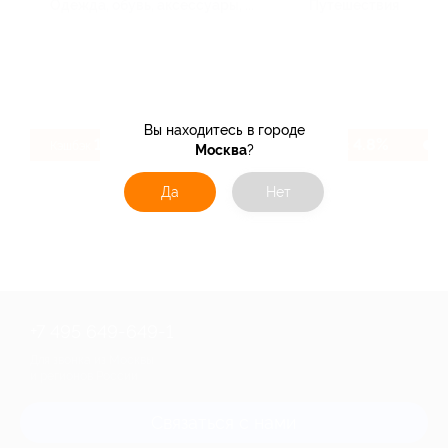
Одежда, обувь, аксессуары, ...
Путешествия
Вы находитесь в городе
1.2%
4.8%
Кэшбэк
Кэшбэк
Москва
?
Да
Нет
+7 495 649-649-1
Для звонка из Москвы
и регионов России
Связаться с нами