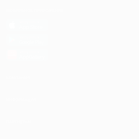
МОБИЛЬНОЕ ПРИЛОЖЕНИЕ
загрузить в
App Store
загрузить в
Google Play
загрузить в
AppGallery
КОМПАНИЯ
ИНФОРМАЦИЯ
ПАРТНЕРАМ