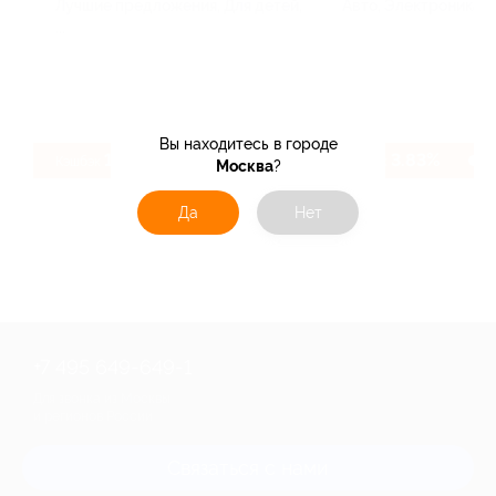
Лучшие предложения, Для детей,
Авто, Электроника и
...
Вы находитесь в городе
116 ₽
3.83%
Кэшбэк
Кэшбэк
Москва
?
Да
Нет
+7 495 649-649-1
Для звонка из Москвы
и регионов России
Связаться с нами