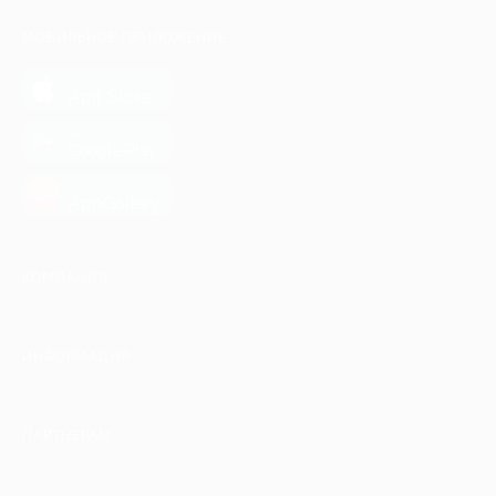
МОБИЛЬНОЕ ПРИЛОЖЕНИЕ
загрузить в
App Store
загрузить в
Google Play
загрузить в
AppGallery
КОМПАНИЯ
ИНФОРМАЦИЯ
ПАРТНЕРАМ