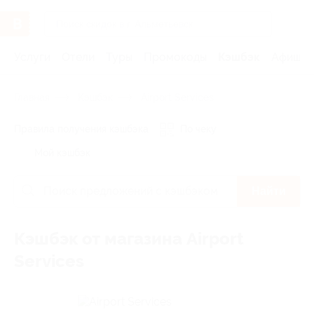
Услуги
Отели
Туры
Промокоды
Кэшбэк
Афиша 
Главная
Кэшбэк
Airport Services
Правила получения кэшбэка
По чеку
Мой кэшбэк
Найти
Кэшбэк от магазина Airport
Services