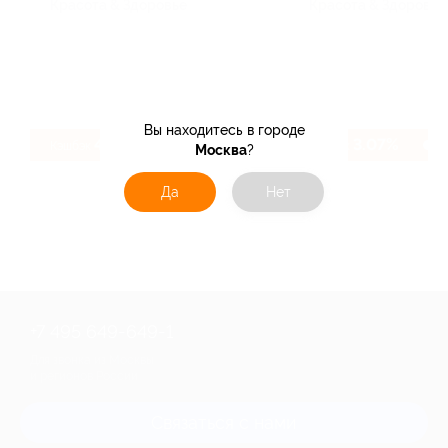
Красота & Здоровье
Красота & Здоровье
Вы находитесь в городе
4.66%
3.07%
Кэшбэк
Кэшбэк
Москва
?
Да
Нет
+7 495 649-649-1
Для звонка из Москвы
и регионов России
Связаться с нами