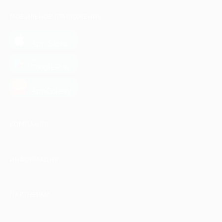
МОБИЛЬНОЕ ПРИЛОЖЕНИЕ
загрузить в
App Store
загрузить в
Google Play
загрузить в
AppGallery
КОМПАНИЯ
ИНФОРМАЦИЯ
ПАРТНЕРАМ