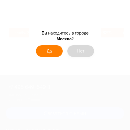
3.2%
32%
Вы находитесь в городе
Кэшбэк
Кэшбэк
Москва
?
Да
Нет
+7 495 649-649-1
Для звонка из Москвы
и регионов России
Связаться с нами