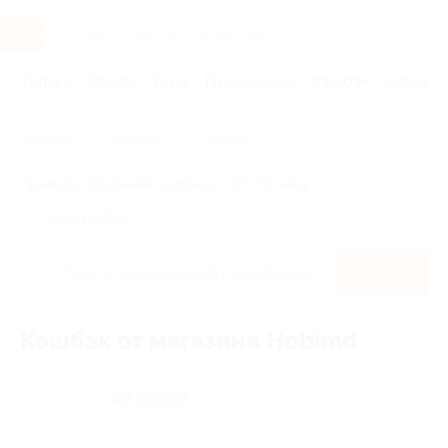
Услуги
Отели
Туры
Промокоды
Кэшбэк
Афиша 
Главная
Кэшбэк
Hobimd
Правила получения кэшбэка
По чеку
Мой кэшбэк
Найти
Кэшбэк от магазина Hobimd