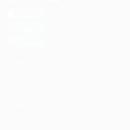
МОБИЛЬНОЕ ПРИЛОЖЕНИЕ
загрузить в
App Store
загрузить в
Google Play
загрузить в
AppGallery
КОМПАНИЯ
ИНФОРМАЦИЯ
ПАРТНЕРАМ
© 2010-2026 BIGLION