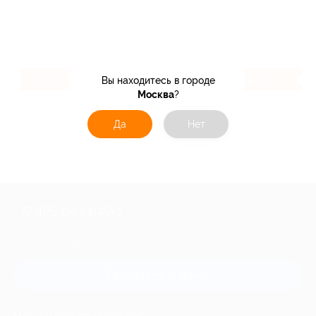
6.4%
2%
Вы находитесь в городе
Кэшбэк
Кэшбэк
Москва
?
Да
Нет
+7 495 649-649-1
Для звонка из Москвы
и регионов России
Связаться с нами