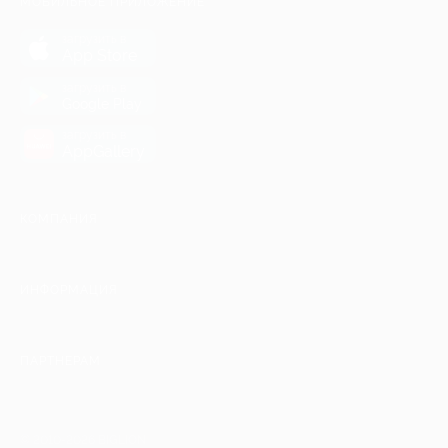
МОБИЛЬНОЕ ПРИЛОЖЕНИЕ
загрузить в
App Store
загрузить в
Google Play
загрузить в
AppGallery
КОМПАНИЯ
ИНФОРМАЦИЯ
ПАРТНЕРАМ
© 2010-2026 BIGLION