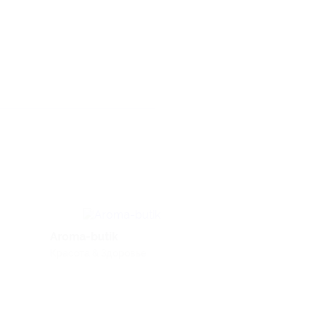
Aroma-butik
PizzaSushiWok
Красота & Здоровье
Еда