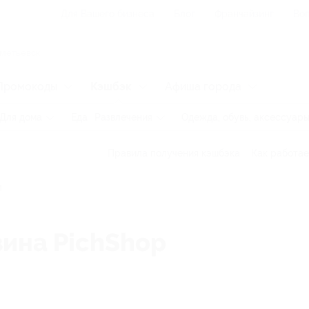
Для Вашего бизнеса
Блог
Франчайзинг
Воп
Промокоды
Кэшбэк
Афиша города
Для дома
Еда
Развлечения
Одежда, обувь, аксессуар
Правила получения кэшбэка
Как работае
зина PichShop