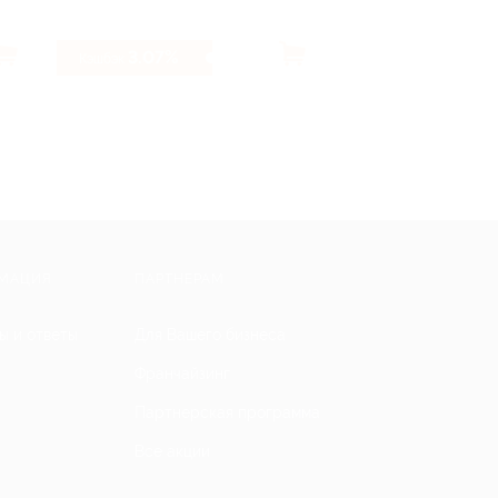
3.07%
4.66%
Кэшбэк
Кэшбэк
МАЦИЯ
ПАРТНЕРАМ
ы и ответы
Для Вашего бизнеса
Франчайзинг
Партнерская программа
Все акции