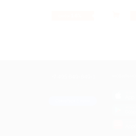
1.6%
Кэшбэк
+7 495 649-649-1
МОБИЛЬНО
Для звонка из Москвы
и регионов России
загрузи
App 
Связаться с нами
загрузи
Goog
загрузи
AppG