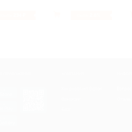
234 ₽
2.6%
Кэшбэк
Кэшбэк
Е ПРИЛОЖЕНИЕ
КОМПАНИЯ
ИНФОР
Как работает Biglion
Вопрос
ть в
Store
Вакансии
Отзывы
ть в
le Play
Блог
ть в
allery