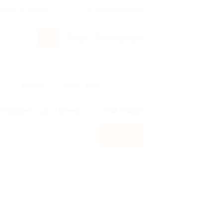
росы и ответы
+7 495 649-649-1
Вход
/
Регистрация
ы
Услуги
Авто
Ещё
т кэшбэк?
По чеку
Мой кэшбэк
Найти