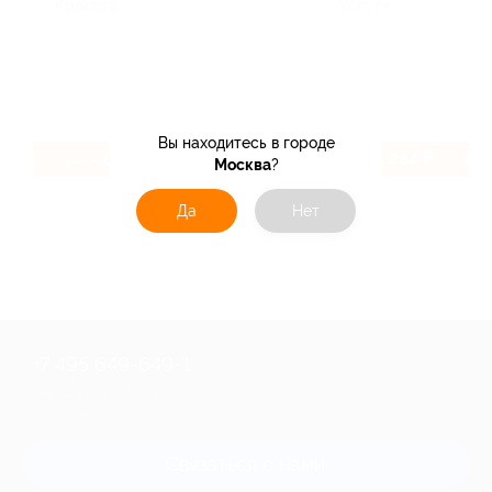
Красота
Услуги
Вы находитесь в городе
6.4%
234 ₽
Кэшбэк
Кэшбэк
Москва
?
Да
Нет
+7 495 649-649-1
Для звонка из Москвы
и регионов России
Связаться с нами