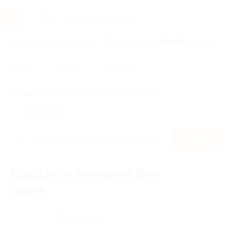
Услуги
Отели
Туры
Промокоды
Кэшбэк
Афиша 
Главная
Кэшбэк
Все сорта
Правила получения кэшбэка
По чеку
Мой кэшбэк
Найти
Кэшбэк от магазина Все
сорта