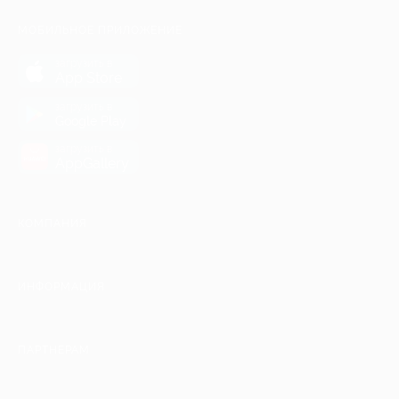
МОБИЛЬНОЕ ПРИЛОЖЕНИЕ
загрузить в
App Store
загрузить в
Google Play
загрузить в
AppGallery
КОМПАНИЯ
ИНФОРМАЦИЯ
ПАРТНЕРАМ