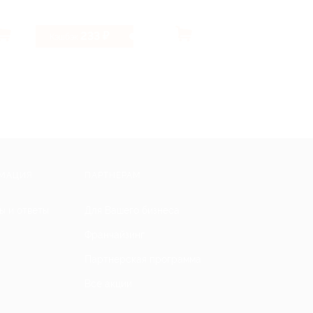
233 ₽
49.84%
Кэшбэк
Кэшбэк
МАЦИЯ
ПАРТНЕРАМ
ы и ответы
Для Вашего бизнеса
Франчайзинг
Партнерская программа
Все акции