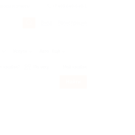
росы и ответы
+7 495 649-649-1
Вход
/
Регистрация
ы
Услуги
Авто
Ещё
т кэшбэк?
По чеку
Мой кэшбэк
Найти