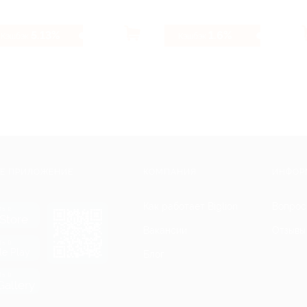
5.13%
1.6%
Кэшбэк
Кэшбэк
Е ПРИЛОЖЕНИЕ
КОМПАНИЯ
ИНФОР
Как работает Biglion
Вопрос
ть в
Store
Вакансии
Отзывы
ть в
le Play
Блог
ть в
allery