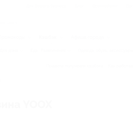
Для Вашего бизнеса
Блог
Франчайзинг
Воп
Промокоды
Кэшбэк
Афиша города
Для дома
Еда
Развлечения
Одежда, обувь, аксессуар
Правила получения кэшбэка
Как работае
зина YOOX