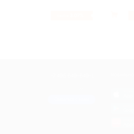
3.07%
Кэшбэк
+7 495 649-649-1
МОБИЛЬНО
Для звонка из Москвы
и регионов России
загрузи
App 
Связаться с нами
загрузи
Goog
загрузи
AppG