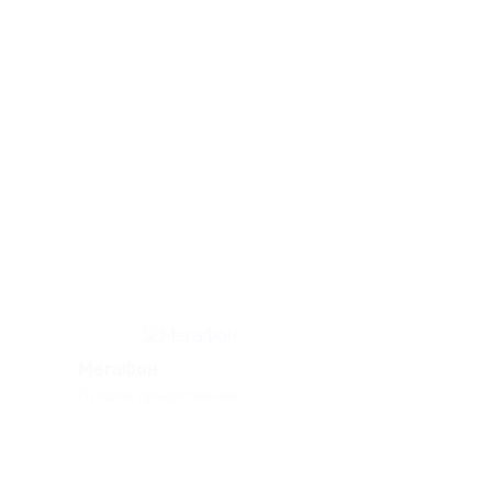
МегаФон
AliExpress
Лучшие предложения, ...
Товары из Китая